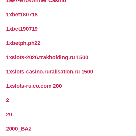
1997-BroWinner Casino
1xbet180718
1xbet190719
1xbetph.ph22
1xslots-2026.trakholding.ru 1500
1xslots-casino.ruralisation.ru 1500
1xslots-ru.co.com 200
2
20
2000_BAz