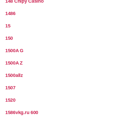
148 Chipy Casino
1486
15
150
1500A G
1500A Z
1500allz
1507
1520
1586vkg.ru 600