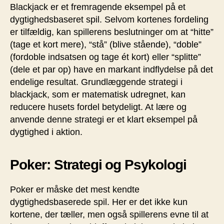
Blackjack er et fremragende eksempel på et
dygtighedsbaseret spil. Selvom kortenes fordeling
er tilfældig, kan spillerens beslutninger om at “hitte”
(tage et kort mere), “stå” (blive stående), “doble”
(fordoble indsatsen og tage ét kort) eller “splitte”
(dele et par op) have en markant indflydelse på det
endelige resultat. Grundlæggende strategi i
blackjack, som er matematisk udregnet, kan
reducere husets fordel betydeligt. At lære og
anvende denne strategi er et klart eksempel på
dygtighed i aktion.
Poker: Strategi og Psykologi
Poker er måske det mest kendte
dygtighedsbaserede spil. Her er det ikke kun
kortene, der tæller, men også spillerens evne til at