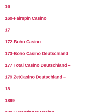
16
160-Fairspin Casino
17
172-Boho Casino
173-Boho Casino Deutschland
177 Total Casino Deutschland –
179 ZetCasino Deutschland –
18
1899