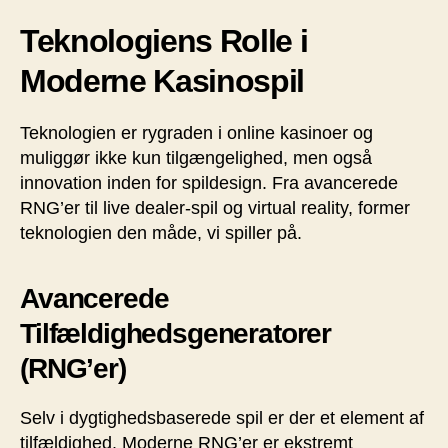
Teknologiens Rolle i
Moderne Kasinospil
Teknologien er rygraden i online kasinoer og
muliggør ikke kun tilgængelighed, men også
innovation inden for spildesign. Fra avancerede
RNG’er til live dealer-spil og virtual reality, former
teknologien den måde, vi spiller på.
Avancerede
Tilfældighedsgeneratorer
(RNG’er)
Selv i dygtighedsbaserede spil er der et element af
tilfældighed. Moderne RNG’er er ekstremt