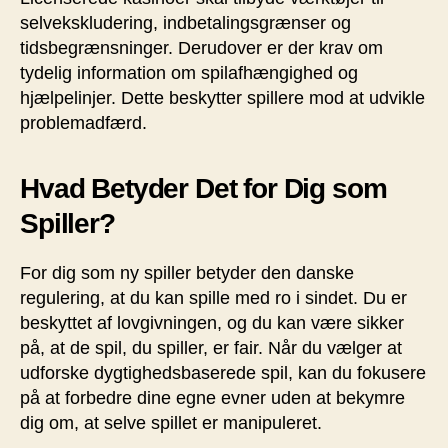
selvekskludering, indbetalingsgrænser og
tidsbegrænsninger. Derudover er der krav om
tydelig information om spilafhængighed og
hjælpelinjer. Dette beskytter spillere mod at udvikle
problemadfærd.
Hvad Betyder Det for Dig som
Spiller?
For dig som ny spiller betyder den danske
regulering, at du kan spille med ro i sindet. Du er
beskyttet af lovgivningen, og du kan være sikker
på, at de spil, du spiller, er fair. Når du vælger at
udforske dygtighedsbaserede spil, kan du fokusere
på at forbedre dine egne evner uden at bekymre
dig om, at selve spillet er manipuleret.