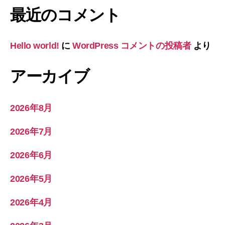
最近のコメント
Hello world!
に
WordPress コメントの投稿者
より
アーカイブ
2026年8月
2026年7月
2026年6月
2026年5月
2026年4月