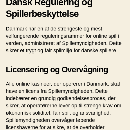
Dansk Regulering og
Spillerbeskyttelse
Danmark har en af de strengeste og mest
velfungerende reguleringsrammer for online spil i
verden, administreret af Spillemyndigheden. Dette
sikrer et trygt og fair spilmiljø for danske spillere.
Licensering og Overvågning
Alle online kasinoer, der opererer i Danmark, skal
have en licens fra Spillemyndigheden. Dette
indebærer en grundig godkendelsesproces, der
sikrer, at operatørerne lever op til strenge krav om
økonomisk soliditet, fair spil, og ansvarlighed.
Spillemyndigheden overvåger løbende
licenshaverne for at sikre, at de overholder