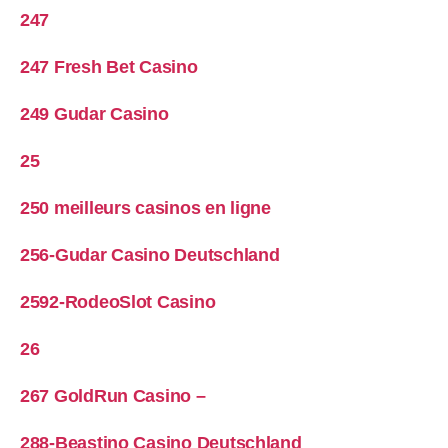
247
247 Fresh Bet Casino
249 Gudar Casino
25
250 meilleurs casinos en ligne
256-Gudar Casino Deutschland
2592-RodeoSlot Casino
26
267 GoldRun Casino –
288-Beastino Casino Deutschland