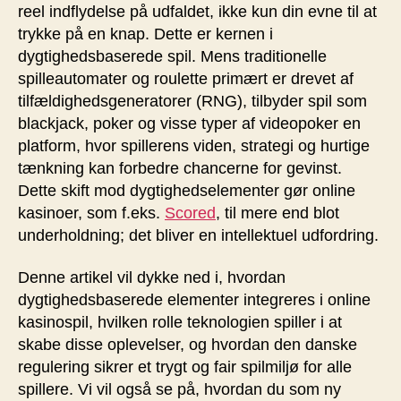
reel indflydelse på udfaldet, ikke kun din evne til at
trykke på en knap. Dette er kernen i
dygtighedsbaserede spil. Mens traditionelle
spilleautomater og roulette primært er drevet af
tilfældighedsgeneratorer (RNG), tilbyder spil som
blackjack, poker og visse typer af videopoker en
platform, hvor spillerens viden, strategi og hurtige
tænkning kan forbedre chancerne for gevinst.
Dette skift mod dygtighedselementer gør online
kasinoer, som f.eks.
Scored
, til mere end blot
underholdning; det bliver en intellektuel udfordring.
Denne artikel vil dykke ned i, hvordan
dygtighedsbaserede elementer integreres i online
kasinospil, hvilken rolle teknologien spiller i at
skabe disse oplevelser, og hvordan den danske
regulering sikrer et trygt og fair spilmiljø for alle
spillere. Vi vil også se på, hvordan du som ny