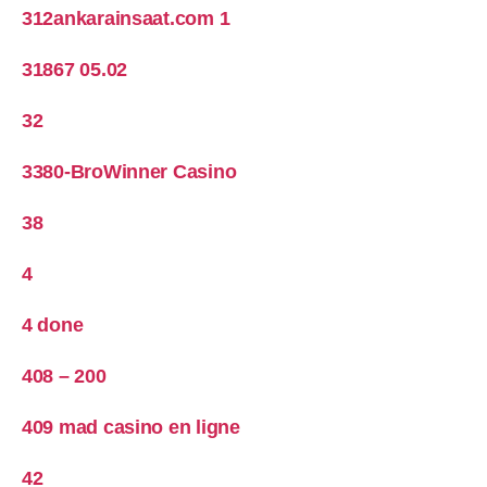
312ankarainsaat.com 1
31867 05.02
32
3380-BroWinner Casino
38
4
4 done
408 – 200
409 mad casino en ligne
42