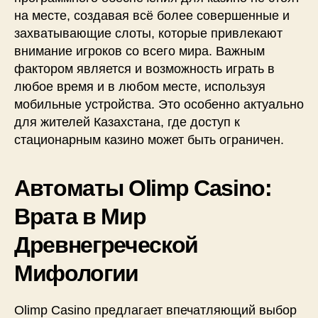
на месте, создавая всё более совершенные и
захватывающие слоты, которые привлекают
внимание игроков со всего мира. Важным
фактором является и возможность играть в
любое время и в любом месте, используя
мобильные устройства. Это особенно актуально
для жителей Казахстана, где доступ к
стационарным казино может быть ограничен.
Автоматы Olimp Casino:
Врата в Мир
Древнегреческой
Мифологии
Olimp Casino предлагает впечатляющий выбор