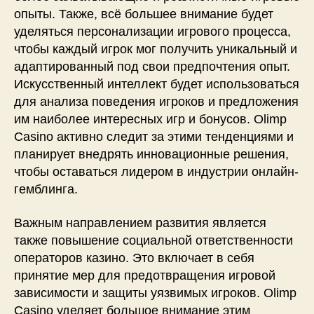
опыты. Также, всё большее внимание будет
уделяться персонализации игрового процесса,
чтобы каждый игрок мог получить уникальный и
адаптированный под свои предпочтения опыт.
Искусственный интеллект будет использоваться
для анализа поведения игроков и предложения
им наиболее интересных игр и бонусов. Olimp
Casino активно следит за этими тенденциями и
планирует внедрять инновационные решения,
чтобы оставаться лидером в индустрии онлайн-
гемблинга.
Важным направлением развития является
также повышение социальной ответственности
операторов казино. Это включает в себя
принятие мер для предотвращения игровой
зависимости и защиты уязвимых игроков. Olimp
Casino уделяет большое внимание этим