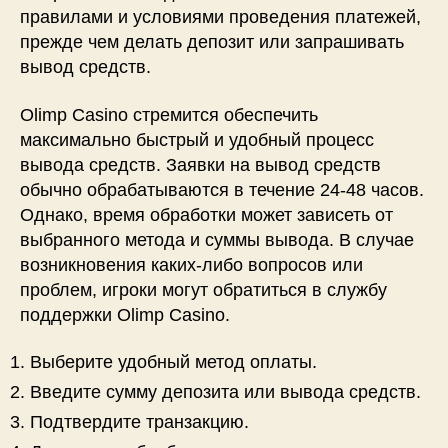
правилами и условиями проведения платежей,
прежде чем делать депозит или запрашивать
вывод средств.
Olimp Casino стремится обеспечить
максимально быстрый и удобный процесс
вывода средств. Заявки на вывод средств
обычно обрабатываются в течение 24-48 часов.
Однако, время обработки может зависеть от
выбранного метода и суммы вывода. В случае
возникновения каких-либо вопросов или
проблем, игроки могут обратиться в службу
поддержки Olimp Casino.
Выберите удобный метод оплаты.
Введите сумму депозита или вывода средств.
Подтвердите транзакцию.