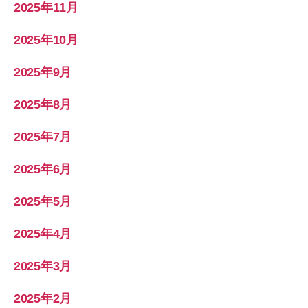
2025年11月
2025年10月
2025年9月
2025年8月
2025年7月
2025年6月
2025年5月
2025年4月
2025年3月
2025年2月