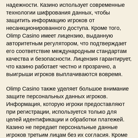
надежности. Казино использует современные
технологии шифрования данных, чтобы
защитить информацию игроков от
несанкционированного доступа. Кроме того,
Olimp Casino имеет лицензию, выданную
авторитетным регулятором, что подтверждает
его соответствие международным стандартам
качества и безопасности. Лицензия гарантирует,
что казино работает честно и прозрачно, а
выигрыши игроков выплачиваются вовремя.
Olimp Casino также уделяет большое внимание
защите персональных данных игроков.
Информация, которую игроки предоставляют
при регистрации, используется только для
целей идентификации и обработки платежей.
Казино не передает персональные данные
игроков третьим лицам без их согласия. Кроме