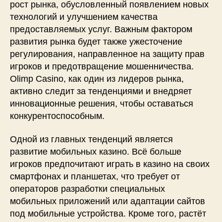
рост рынка, обусловленный появлением новых
технологий и улучшением качества
предоставляемых услуг. Важным фактором
развития рынка будет также ужесточение
регулирования, направленное на защиту прав
игроков и предотвращение мошенничества.
Olimp Casino, как один из лидеров рынка,
активно следит за тенденциями и внедряет
инновационные решения, чтобы оставаться
конкурентоспособным.
Одной из главных тенденций является
развитие мобильных казино. Всё больше
игроков предпочитают играть в казино на своих
смартфонах и планшетах, что требует от
операторов разработки специальных
мобильных приложений или адаптации сайтов
под мобильные устройства. Кроме того, растёт