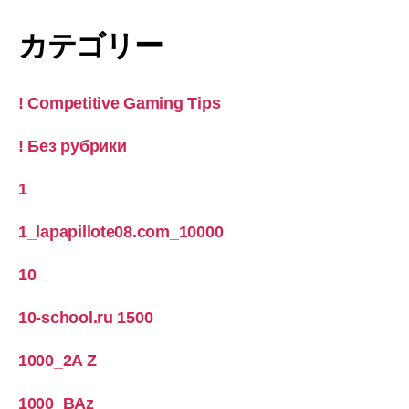
カテゴリー
! Competitive Gaming Tips
! Без рубрики
1
1_lapapillote08.com_10000
10
10-school.ru 1500
1000_2A Z
1000_BAz