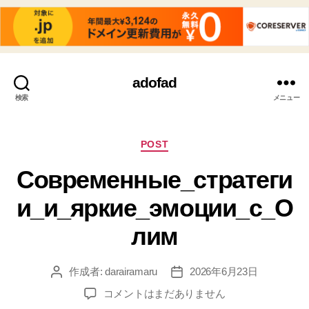
adofad
検索
メニュー
カ
POST
テ
Современные_стратеги
ゴ
リ
и_и_яркие_эмоции_с_О
ー
лим
作成者:
darairamaru
2026年6月23日
投
投
稿
稿
Современные_стратегии_и_яркие_эмоции_
コメントはまだありません
者
日
へ