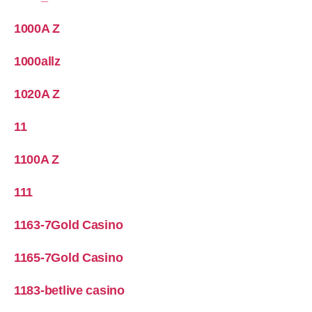
1000A Z
1000allz
1020A Z
11
1100A Z
111
1163-7Gold Casino
1165-7Gold Casino
1183-betlive casino