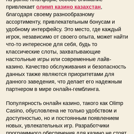
привлекает
олимп казино казахстан
,
благодаря своему разнообразному
ассортименту, привлекательным бонусам и
удобному интерфейсу. Это место, где каждый
игрок, независимо от своего опыта, может найти
что-то интересное для себя, будь то
классические слоты, захватывающие
настольные игры или современные лайв-
казино. Качество обслуживания и безопасность
данных также являются приоритетами для
данного заведения, что делает его надежным
партнером в мире онлайн-гемблинга.
Популярность онлайн казино, такого как Olimp
Casino, обусловлена не только удобством и
доступностью, но и постоянным появлением
новых, увлекательных игр. Разработчики
программного обеспечения для казино не стоят