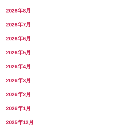
2026年8月
2026年7月
2026年6月
2026年5月
2026年4月
2026年3月
2026年2月
2026年1月
2025年12月