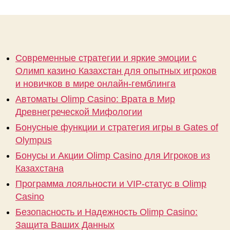
の
Современные стратегии и яркие эмоции с
Олимп казино Казахстан для опытных игроков
и новичков в мире онлайн-гемблинга
Автоматы Olimp Casino: Врата в Мир
Древнегреческой Мифологии
Бонусные функции и стратегия игры в Gates of
Olympus
Бонусы и Акции Olimp Casino для Игроков из
Казахстана
Программа лояльности и VIP-статус в Olimp
Casino
Безопасность и Надежность Olimp Casino:
Защита Ваших Данных