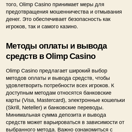
того, Olimp Casino принимает меры для
предотвращения мошенничества и отмывания
денег. Это обеспечивает безопасность как
игроков, так и самого казино.
Методы оплаты и вывода
средств в Olimp Casino
Olimp Casino предлагает широкий выбор
методов оплаты и вывода средств, чтобы
удовлетворить потребности всех игроков. К
доступным методам относятся банковские
карты (Visa, Mastercard), электронные кошельки
(Skrill, Neteller) и банковские переводы.
Минимальная сумма депозита и вывода
средств может варьироваться в зависимости от
выбранного метода. Важно ознакомиться с