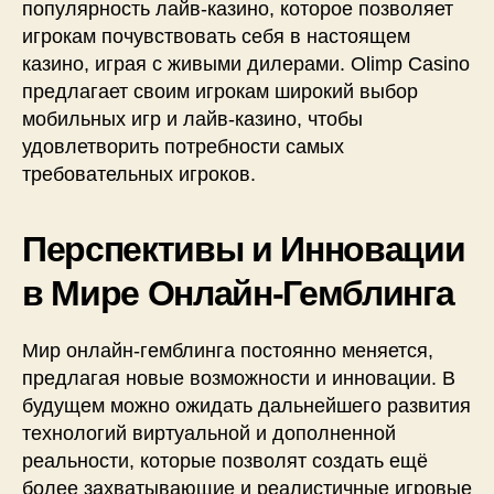
популярность лайв-казино, которое позволяет
игрокам почувствовать себя в настоящем
казино, играя с живыми дилерами. Olimp Casino
предлагает своим игрокам широкий выбор
мобильных игр и лайв-казино, чтобы
удовлетворить потребности самых
требовательных игроков.
Перспективы и Инновации
в Мире Онлайн-Гемблинга
Мир онлайн-гемблинга постоянно меняется,
предлагая новые возможности и инновации. В
будущем можно ожидать дальнейшего развития
технологий виртуальной и дополненной
реальности, которые позволят создать ещё
более захватывающие и реалистичные игровые