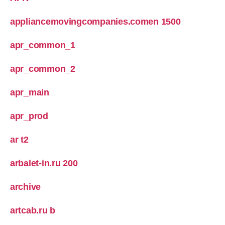
appliancemovingcompanies.comen 1500
apr_common_1
apr_common_2
apr_main
apr_prod
ar t2
arbalet-in.ru 200
archive
artcab.ru b