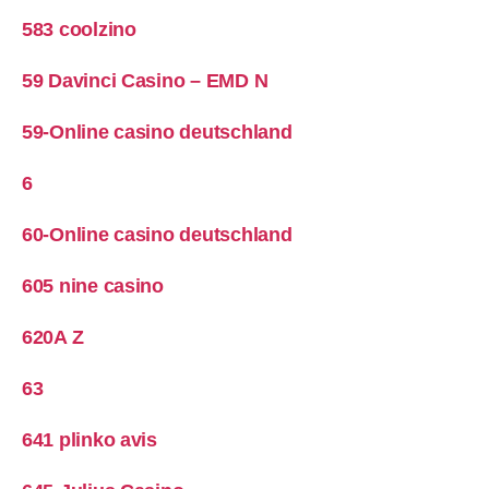
583 coolzino
59 Davinci Casino – EMD N
59-Online casino deutschland
6
60-Online casino deutschland
605 nine casino
620A Z
63
641 plinko avis