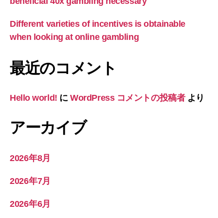
beneficial 40x gambling necessary
Different varieties of incentives is obtainable
when looking at online gambling
最近のコメント
Hello world!
に
WordPress コメントの投稿者
より
アーカイブ
2026年8月
2026年7月
2026年6月