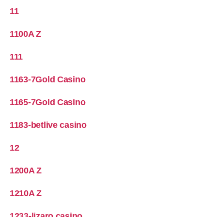
11
1100A Z
111
1163-7Gold Casino
1165-7Gold Casino
1183-betlive casino
12
1200A Z
1210A Z
1233-lizaro casino