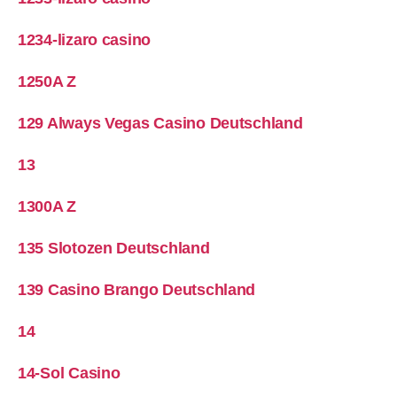
1234-lizaro casino
1250A Z
129 Always Vegas Casino Deutschland
13
1300A Z
135 Slotozen Deutschland
139 Casino Brango Deutschland
14
14-Sol Casino