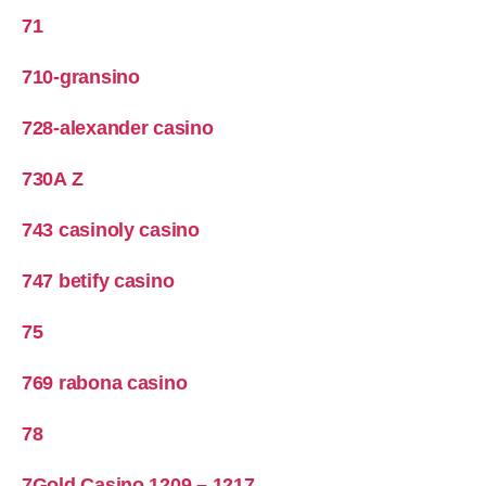
71
710-gransino
728-alexander casino
730A Z
743 casinoly casino
747 betify casino
75
769 rabona casino
78
7Gold Casino 1209 – 1217