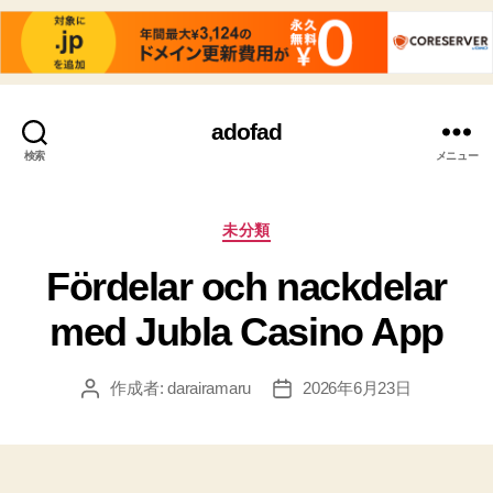
adofad
検索
メニュー
カ
未分類
テ
Fördelar och nackdelar
ゴ
リ
med Jubla Casino App
ー
作成者:
darairamaru
2026年6月23日
投
投
稿
稿
者
日