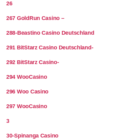
26
267 GoldRun Casino –
288-Beastino Casino Deutschland
291 BitStarz Casino Deutschland-
292 BitStarz Casino-
294 WooCasino
296 Woo Casino
297 WooCasino
3
30-Spinanga Casino