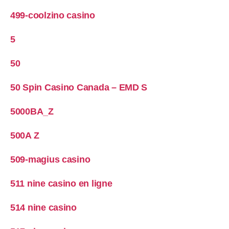
499-coolzino casino
5
50
50 Spin Casino Canada – EMD S
5000BA_Z
500A Z
509-magius casino
511 nine casino en ligne
514 nine casino