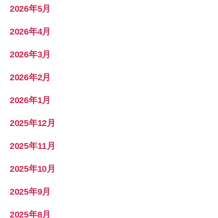
2026年5月
2026年4月
2026年3月
2026年2月
2026年1月
2025年12月
2025年11月
2025年10月
2025年9月
2025年8月