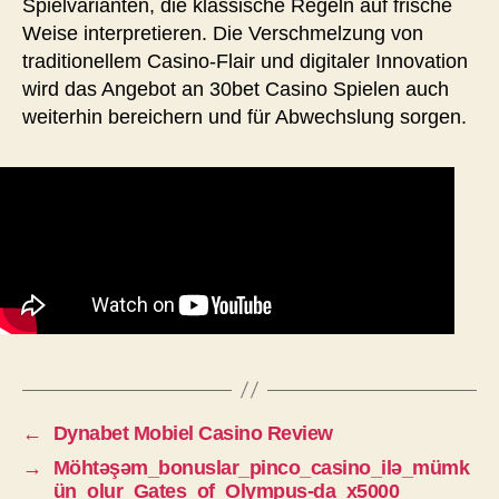
Spielvarianten, die klassische Regeln auf frische
Weise interpretieren. Die Verschmelzung von
traditionellem Casino-Flair und digitaler Innovation
wird das Angebot an 30bet Casino Spielen auch
weiterhin bereichern und für Abwechslung sorgen.
←
Dynabet Mobiel Casino Review
→
Möhtəşəm_bonuslar_pinco_casino_ilə_mümk
ün_olur_Gates_of_Olympus-da_x5000