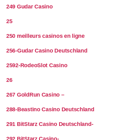
249 Gudar Casino
25
250 meilleurs casinos en ligne
256-Gudar Casino Deutschland
2592-RodeoSlot Casino
26
267 GoldRun Casino –
288-Beastino Casino Deutschland
291 BitStarz Casino Deutschland-
292 BitStarz Casino-