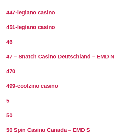
447-legiano casino
451-legiano casino
46
47 – Snatch Casino Deutschland – EMD N
470
499-coolzino casino
5
50
50 Spin Casino Canada – EMD S