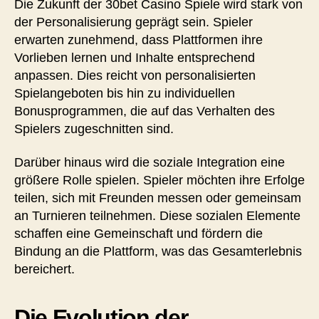
Die Zukunft der 30bet Casino Spiele wird stark von
der Personalisierung geprägt sein. Spieler
erwarten zunehmend, dass Plattformen ihre
Vorlieben lernen und Inhalte entsprechend
anpassen. Dies reicht von personalisierten
Spielangeboten bis hin zu individuellen
Bonusprogrammen, die auf das Verhalten des
Spielers zugeschnitten sind.
Darüber hinaus wird die soziale Integration eine
größere Rolle spielen. Spieler möchten ihre Erfolge
teilen, sich mit Freunden messen oder gemeinsam
an Turnieren teilnehmen. Diese sozialen Elemente
schaffen eine Gemeinschaft und fördern die
Bindung an die Plattform, was das Gesamterlebnis
bereichert.
Die Evolution der