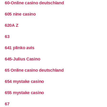
60-Online casino deutschland
605 nine casino
620A Z
63
641 plinko avis
645-Julius Casino
65 Online casino deutschland
654 mystake casino
655 mystake casino
67