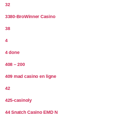
32
3380-BroWinner Casino
38
4
4 done
408 – 200
409 mad casino en ligne
42
425-casinoly
44 Snatch Casino EMD N