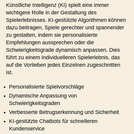
Künstliche Intelligenz (KI) spielt eine immer
wichtigere Rolle in der Gestaltung des
Spielerlebnisses. KI-gestützte Algorithmen können
dazu beitragen, Spiele gerechter und spannender
zu gestalten, indem sie personalisierte
Empfehlungen aussprechen oder die
Schwierigkeitsgrade dynamisch anpassen. Dies
führt zu einem individuelleren Spielerlebnis, das
auf die Vorlieben jedes Einzelnen zugeschnitten
ist.
Personalisierte Spielvorschläge
Dynamische Anpassung von
Schwierigkeitsgraden
Verbesserte Betrugserkennung und Sicherheit
KI-gestützte Chatbots für schnelleren
Kundenservice