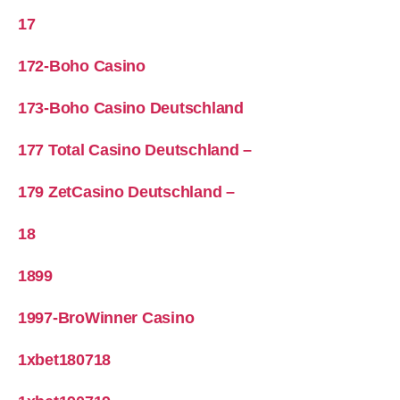
17
172-Boho Casino
173-Boho Casino Deutschland
177 Total Casino Deutschland –
179 ZetCasino Deutschland –
18
1899
1997-BroWinner Casino
1xbet180718