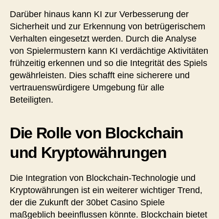
Darüber hinaus kann KI zur Verbesserung der
Sicherheit und zur Erkennung von betrügerischem
Verhalten eingesetzt werden. Durch die Analyse
von Spielermustern kann KI verdächtige Aktivitäten
frühzeitig erkennen und so die Integrität des Spiels
gewährleisten. Dies schafft eine sicherere und
vertrauenswürdigere Umgebung für alle
Beteiligten.
Die Rolle von Blockchain
und Kryptowährungen
Die Integration von Blockchain-Technologie und
Kryptowährungen ist ein weiterer wichtiger Trend,
der die Zukunft der 30bet Casino Spiele
maßgeblich beeinflussen könnte. Blockchain bietet