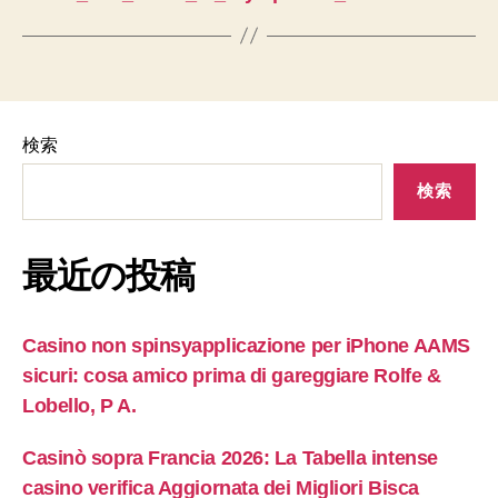
検索
検索
最近の投稿
Casino non spinsyapplicazione per iPhone AAMS
sicuri: cosa amico prima di gareggiare Rolfe &
Lobello, P A.
Casinò sopra Francia 2026: La Tabella intense
casino verifica Aggiornata dei Migliori Bisca