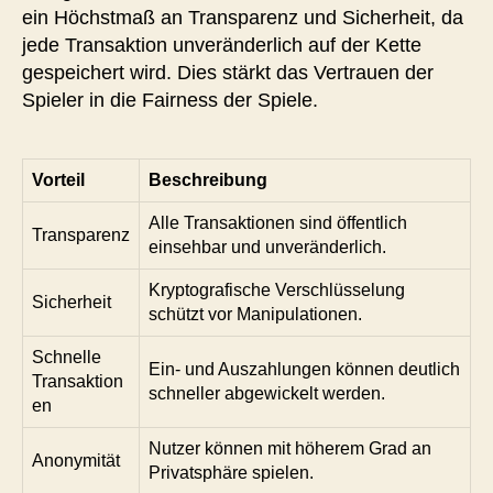
ein Höchstmaß an Transparenz und Sicherheit, da
jede Transaktion unveränderlich auf der Kette
gespeichert wird. Dies stärkt das Vertrauen der
Spieler in die Fairness der Spiele.
Vorteil
Beschreibung
Alle Transaktionen sind öffentlich
Transparenz
einsehbar und unveränderlich.
Kryptografische Verschlüsselung
Sicherheit
schützt vor Manipulationen.
Schnelle
Ein- und Auszahlungen können deutlich
Transaktion
schneller abgewickelt werden.
en
Nutzer können mit höherem Grad an
Anonymität
Privatsphäre spielen.