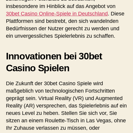
insbesondere im Hinblick auf das Angebot von
30bet Casino Online-Spiele in Deutschland
. Diese
Plattformen sind bestrebt, den sich wandelnden
Bedürfnissen der Nutzer gerecht zu werden und
ein unvergessliches Spielerlebnis zu schaffen.
Innovationen bei 30bet
Casino Spielen
Die Zukunft der 30bet Casino Spiele wird
maßgeblich von technologischen Fortschritten
geprägt sein. Virtual Reality (VR) und Augmented
Reality (AR) versprechen, das Spielerlebnis auf ein
neues Level zu heben. Stellen Sie sich vor, Sie
sitzen an einem Roulette-Tisch in Las Vegas, ohne
Ihr Zuhause verlassen zu müssen, oder