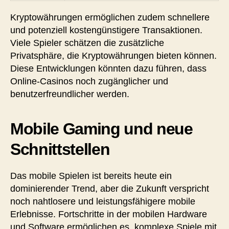
Kryptowährungen ermöglichen zudem schnellere
und potenziell kostengünstigere Transaktionen.
Viele Spieler schätzen die zusätzliche
Privatsphäre, die Kryptowährungen bieten können.
Diese Entwicklungen könnten dazu führen, dass
Online-Casinos noch zugänglicher und
benutzerfreundlicher werden.
Mobile Gaming und neue
Schnittstellen
Das mobile Spielen ist bereits heute ein
dominierender Trend, aber die Zukunft verspricht
noch nahtlosere und leistungsfähigere mobile
Erlebnisse. Fortschritte in der mobilen Hardware
und Software ermöglichen es, komplexe Spiele mit