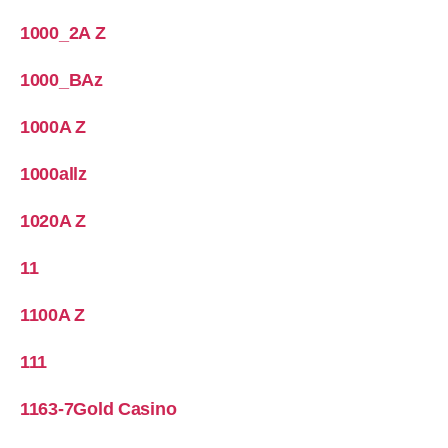
1000_2A Z
1000_BAz
1000A Z
1000allz
1020A Z
11
1100A Z
111
1163-7Gold Casino