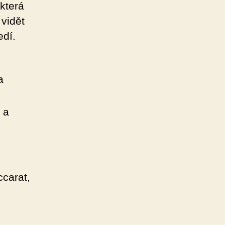
 která
vidět
edí.
a
 a
ccarat,