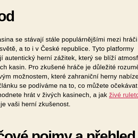
od
asina se stávají stále populárnějšími mezi hráči
světě, a to i v České republice. Tyto platformy
í autentický herní zážitek, který se blíží atmos
ých kasin. Pro zkušené hráče je důležité rozum
vým možnostem, které zahraniční herny nabízej
článku se podíváme na to, co můžete očekávat
hodnete hrát v živých kasinech, a jak
živé rulet
uje vaši herní zkušenost.
čové pojmy a přehled