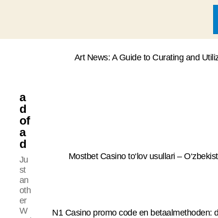
Art News: A Guide to Curating and Utili
a
d
of
a
d
Mostbet Casino to‘lov usullari – O‘zbekist
Ju
st
an
oth
er
W
N1 Casino promo code en betaalmethoden: d