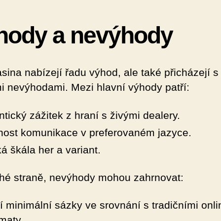
hody a nevýhody
sina nabízejí řadu výhod, ale také přicházejí s
mi nevýhodami. Mezi hlavní výhody patří:
ntický zážitek z hraní s živými dealery.
ost komunikace v preferovaném jazyce.
ká škála her a variant.
hé straně, nevýhody mohou zahrnovat:
í minimální sázky ve srovnání s tradičními onli
maty.