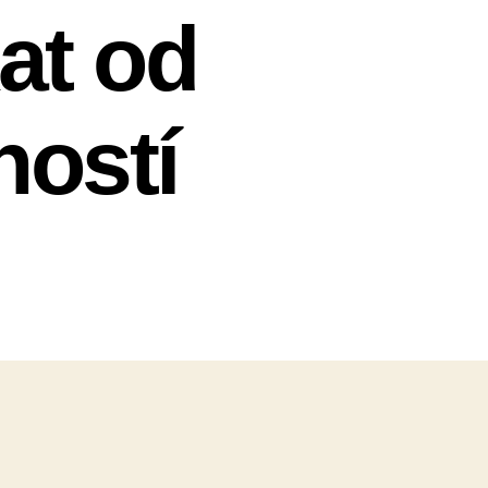
at od
ostí