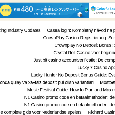
zing Industry Updates
Casea login: Kompletný návod na pr
CrownPlay Casino Registrierung: Schri
Crownplay No Deposit Bonus: S
Crystal Roll Casino voor beginne
Just bit casino accountverificatie: De co
Lucky 7 Casino App
Lucky Hunter No Deposit Bonus Guide: Eve
onda qulay va xavfsiz depozit‑pul olish variantlari
Mostbet
Music Festival Guide: How to Plan and Maxim
N1 Casino promo code en betaalmethoden: de 
N1 Casino promo code en betaalmethoden: de 
e complete gids voor Nederlandse spelers
Richard Casi