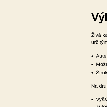
Vý
Živá ka
určitý
Aute
Možn
Širo
Na dru
Vyšš
auto