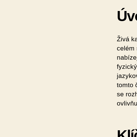
Úv
Živá k
celém 
nabízej
fyzick
jazyko
tomto 
se roz
ovlivň
Klí