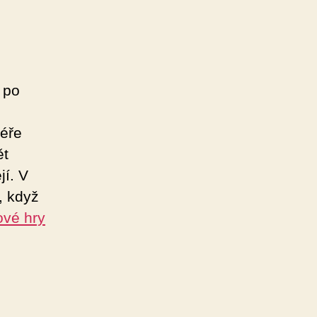
 po
féře
ět
í. V
, když
ové hry