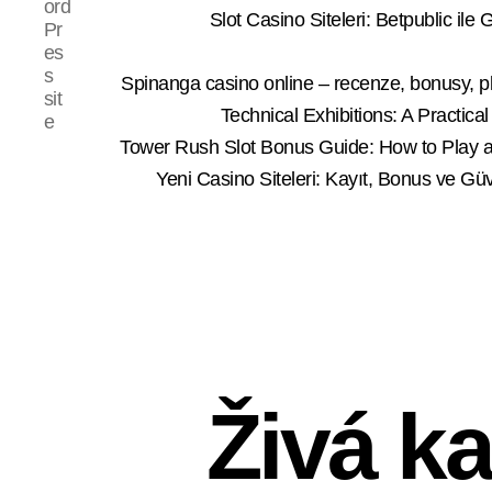
ord
Slot Casino Siteleri: Betpublic il
Pr
es
s
Spinanga casino online – recenze, bonusy, p
sit
Technical Exhibitions: A Practica
e
Tower Rush Slot Bonus Guide: How to Play 
Yeni Casino Siteleri: Kayıt, Bonus ve Güv
Živá k