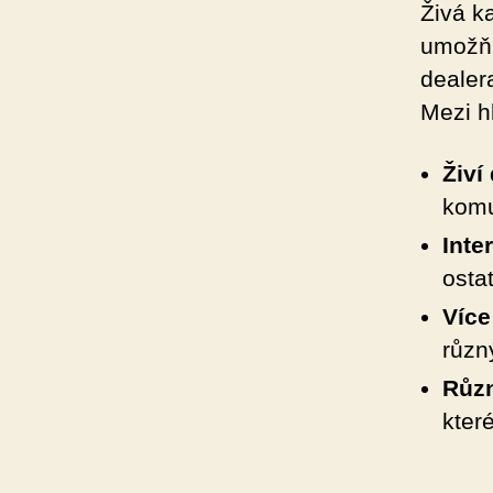
Živá k
umožňu
dealera
Mezi h
Živí 
komu
Inte
osta
Více
různ
Různ
kter