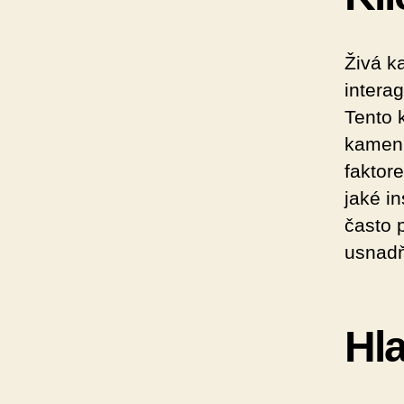
Živá k
intera
Tento 
kamenn
faktore
jaké in
často p
usnadň
Hla