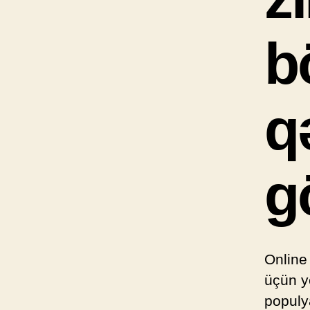
b
q
g
Online
üçün y
populya