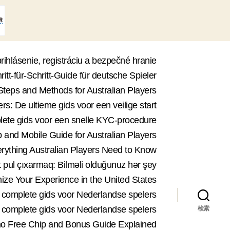
ihlásenie, registráciu a bezpečné hranie
tt‑für‑Schritt‑Guide für deutsche Spieler
teps and Methods for Australian Players
rs: De ultieme gids voor een veilige start
mplete gids voor een snelle KYC-procedure
 and Mobile Guide for Australian Players
rything Australian Players Need to Know
 pul çıxarmaq: Bilməli olduğunuz hər şey
ize Your Experience in the United States
complete gids voor Nederlandse spelers
complete gids voor Nederlandse spelers
検索
no Free Chip and Bonus Guide Explained