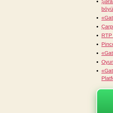
Şəra
böyü
«Gat
Çarp
RTP v
Pinc
«Gat
Oyun
«Gat
Plat