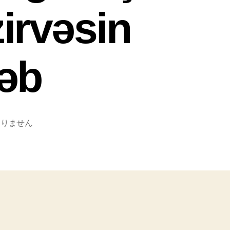
irvəsin
əb
_zənginləşir_Olimp_dağının_zirvəsində_böyük_qələb
ありません