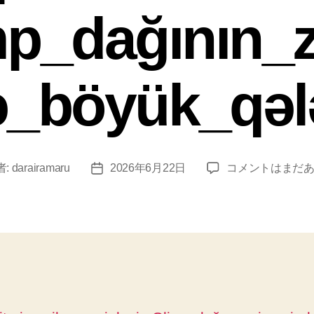
mp_dağının_z
ə_böyük_qəl
Şərait_pinco_ilə
者:
darairamaru
2026年6月22日
コメントはまだ
投
へ
稿
の
日