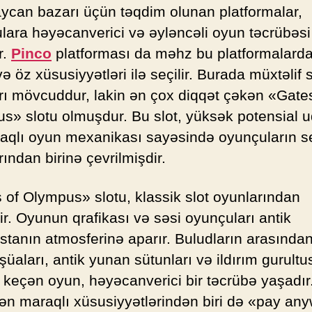
ycan bazarı üçün təqdim olunan platformalar,
lara həyəcanverici və əyləncəli oyun təcrübəsi
r.
Pinco
platforması da məhz bu platformalard
 və öz xüsusiyyətləri ilə seçilir. Burada müxtəlif s
rı mövcuddur, lakin ən çox diqqət çəkən «Gate
s» slotu olmuşdur. Bu slot, yüksək potensial u
aqlı oyun mexanikası sayəsində oyunçuların s
ından birinə çevrilmişdir.
 of Olympus» slotu, klassik slot oyunlarından
ir. Oyunun qrafikası və səsi oyunçuları antik
stanın atmosferinə aparır. Buludların arasında
üaları, antik yunan sütunları və ildırım gurultu
a keçən oyun, həyəcanverici bir təcrübə yaşadır
 ən maraqlı xüsusiyyətlərindən biri də «pay an