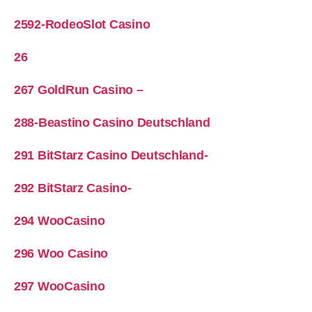
2592-RodeoSlot Casino
26
267 GoldRun Casino –
288-Beastino Casino Deutschland
291 BitStarz Casino Deutschland-
292 BitStarz Casino-
294 WooCasino
296 Woo Casino
297 WooCasino