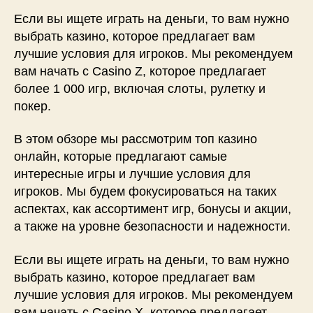
Если вы ищете играть на деньги, то вам нужно
выбрать казино, которое предлагает вам
лучшие условия для игроков. Мы рекомендуем
вам начать с Casino Z, которое предлагает
более 1 000 игр, включая слоты, рулетку и
покер.
В этом обзоре мы рассмотрим топ казино
онлайн, которые предлагают самые
интересные игры и лучшие условия для
игроков. Мы будем фокусироваться на таких
аспектах, как ассортимент игр, бонусы и акции,
а также на уровне безопасности и надежности.
Если вы ищете играть на деньги, то вам нужно
выбрать казино, которое предлагает вам
лучшие условия для игроков. Мы рекомендуем
вам начать с Casino X, которое предлагает