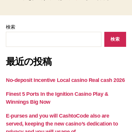
検索
検索
最近の投稿
No-deposit Incentive Local casino Real cash 2026
Finest 5 Ports In the Ignition Casino Play &
Winnings Big Now
E-purses and you will CashtoCode also are
served, keeping the new casino’s dedication to
privacy and you will usage of