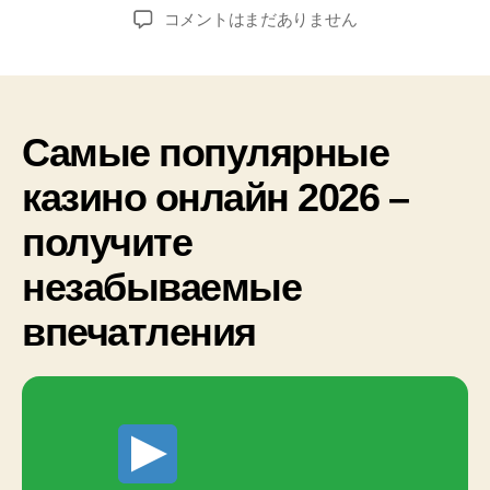
稿
稿
казино
コメントはまだありません
者
日
онлайн
2026
получите
незабываемые
впечатления.6736
Самые популярные
(3)
казино онлайн 2026 –
へ
の
получите
незабываемые
впечатления