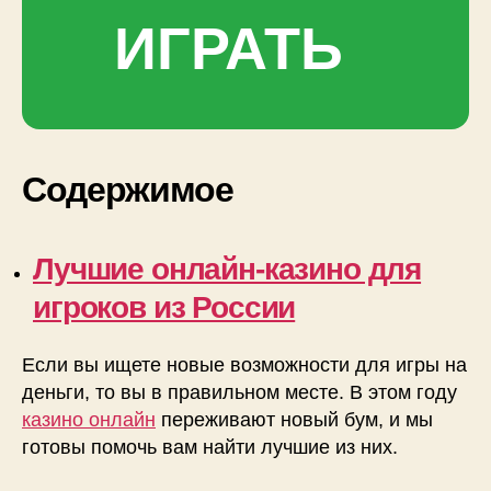
ИГРАТЬ
Содержимое
Лучшие онлайн-казино для
игроков из России
Если вы ищете новые возможности для игры на
деньги, то вы в правильном месте. В этом году
казино онлайн
переживают новый бум, и мы
готовы помочь вам найти лучшие из них.