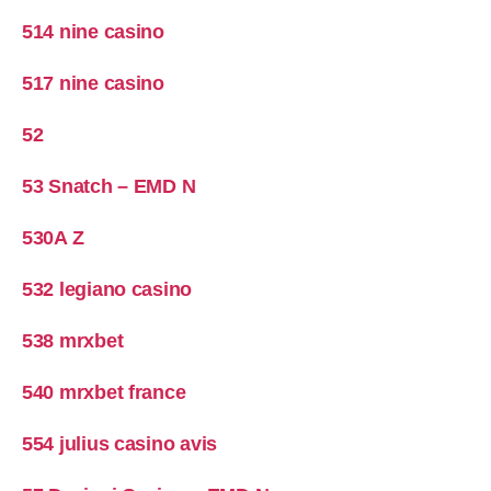
514 nine casino
517 nine casino
52
53 Snatch – EMD N
530A Z
532 legiano casino
538 mrxbet
540 mrxbet france
554 julius casino avis