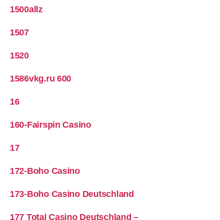
1500allz
1507
1520
1586vkg.ru 600
16
160-Fairspin Casino
17
172-Boho Casino
173-Boho Casino Deutschland
177 Total Casino Deutschland –