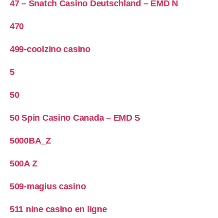
47 – Snatch Casino Deutschland – EMD N
470
499-coolzino casino
5
50
50 Spin Casino Canada – EMD S
5000BA_Z
500A Z
509-magius casino
511 nine casino en ligne