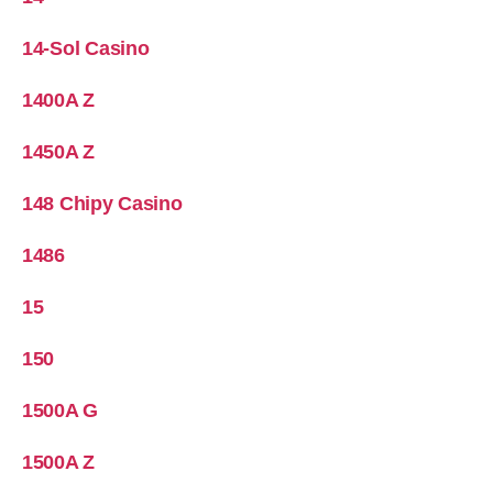
14-Sol Casino
1400A Z
1450A Z
148 Chipy Casino
1486
15
150
1500A G
1500A Z