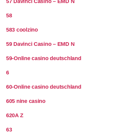
57 Davinci Casino – EMD N
58
583 coolzino
59 Davinci Casino – EMD N
59-Online casino deutschland
6
60-Online casino deutschland
605 nine casino
620A Z
63