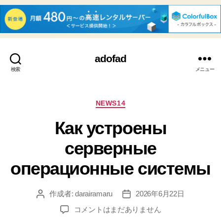
adofad
検索
メニュー
カ
NEWS14
テ
Как устроены
ゴ
リ
серверные
ー
операционные системы
作成者:
darairamaru
2026年6月22日
投
投
稿
稿
Как
コメントはまだありません
者
日
устроены