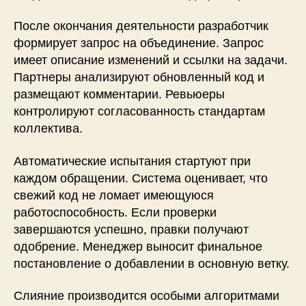
После окончания деятельности разработчик
формирует запрос на объединение. Запрос
имеет описание изменений и ссылки на задачи.
Партнеры анализируют обновленный код и
размещают комментарии. Ревьюеры
контролируют согласованность стандартам
коллектива.
Автоматические испытания стартуют при
каждом обращении. Система оценивает, что
свежий код не ломает имеющуюся
работоспособность. Если проверки
завершаются успешно, правки получают
одобрение. Менеджер выносит финальное
постановление о добавлении в основную ветку.
Слияние производится особыми алгоритмами