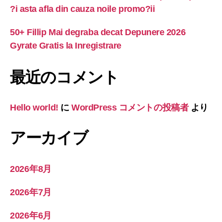
?i asta afla din cauza noile promo?ii
50+ Fillip Mai degraba decat Depunere 2026
Gyrate Gratis la Inregistrare
最近のコメント
Hello world!
に
WordPress コメントの投稿者
より
アーカイブ
2026年8月
2026年7月
2026年6月