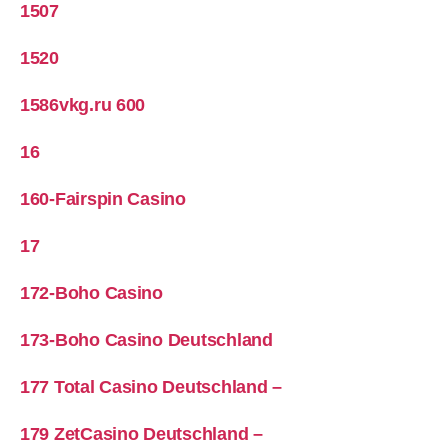
1507
1520
1586vkg.ru 600
16
160-Fairspin Casino
17
172-Boho Casino
173-Boho Casino Deutschland
177 Total Casino Deutschland –
179 ZetCasino Deutschland –