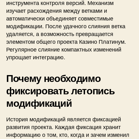
инструмента контроля версий. Механизм
изучает расхождения между ветками и
автоматически объединяет совместимые
модификации. После удачного слияния ветка
удаляется, а возможность превращается
элементом общего проекта Казино Платинум.
Регулярное слияние компактных изменений
упрощает интеграцию.
Почему необходимо
фиксировать летопись
модификаций
История модификаций является фиксацией
развития проекта. Каждая фиксация хранит
информацию о том, кто, когда и зачем изменил