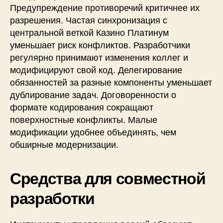
Предупреждение противоречий критичнее их
разрешения. Частая синхронизация с
центральной веткой Казино Платинум
уменьшает риск конфликтов. Разработчики
регулярно принимают изменения коллег и
модифицируют свой код. Делегирование
обязанностей за разные компоненты уменьшает
дублирование задач. Договоренности о
формате кодирования сокращают
поверхностные конфликты. Малые
модификации удобнее объединять, чем
обширные модернизации.
Средства для совместной
разработки