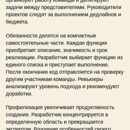
организуют работу команды и делегируют
задачи между представителями. Руководители
проектов следят за выполнением дедлайнов и
бюджета.
Обязанности делятся на компактные
самостоятельные части. Каждая функция
приобретает описание, значимость и срок
реализации. Разработчик выбирает функцию из
единого списка и приступает выполнение.
После окончания код отправляется на проверку
другим участникам команды. Ревьюеры
анализируют уровень подхода и рекомендуют
доработки.
Профилизация увеличивает продуктивность
создания. Разработчик концентрируется в
определенную область и превращается
экспертом. Владение особенностей своего