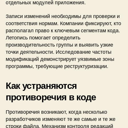
отдельных модулей приложения.
Записи изменений необходимы для проверки и
соответствия нормам. Компании фиксируют, кто
располагал право к ключевым сегментам кода.
Летопись помогает определить
производительность группы и выявить узкие
точки деятельности. Исследование частоты
модификаций демонстрирует уязвимые зоны
программы, требующие реструктуризации.
Как устраняются
противоречия в коде
Противоречия возникают, когда несколько
разработчиков изменяют те же самые и те же
строки файла. Механизм контроля редакций