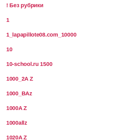
! Без рубрики
1
1_lapapillote08.com_10000
10
10-school.ru 1500
1000_2A Z
1000_BAz
1000A Z
1000allz
1020A Z