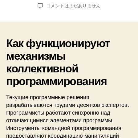
稿
稿
Как
コメントはまだありません
者
日
функционируют
механизмы
коллективной
программирования
へ
Как функционируют
の
механизмы
коллективной
программирования
Текущие программные решения
разрабатываются трудами десятков экспертов.
Программисты работают синхронно над
отличающимися элементами программы.
Инструменты командной программирования
предоставляют координацию манипуляций