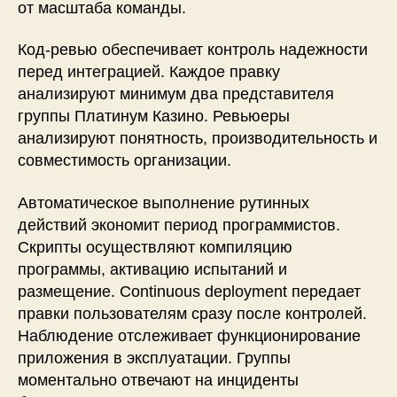
от масштаба команды.
Код-ревью обеспечивает контроль надежности
перед интеграцией. Каждое правку
анализируют минимум два представителя
группы Платинум Казино. Ревьюеры
анализируют понятность, производительность и
совместимость организации.
Автоматическое выполнение рутинных
действий экономит период программистов.
Скрипты осуществляют компиляцию
программы, активацию испытаний и
размещение. Continuous deployment передает
правки пользователям сразу после контролей.
Наблюдение отслеживает функционирование
приложения в эксплуатации. Группы
моментально отвечают на инциденты