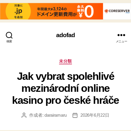
adofad
検索
メニュー
カ
未分類
テ
Jak vybrat spolehlivé
ゴ
リ
mezinárodní online
ー
kasino pro české hráče
作成者:
darairamaru
2026年6月22日
投
投
稿
稿
者
日