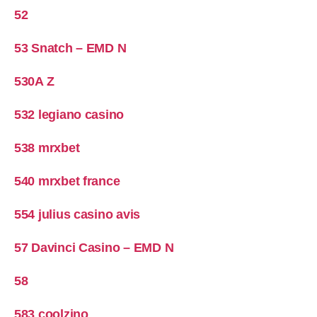
52
53 Snatch – EMD N
530A Z
532 legiano casino
538 mrxbet
540 mrxbet france
554 julius casino avis
57 Davinci Casino – EMD N
58
583 coolzino