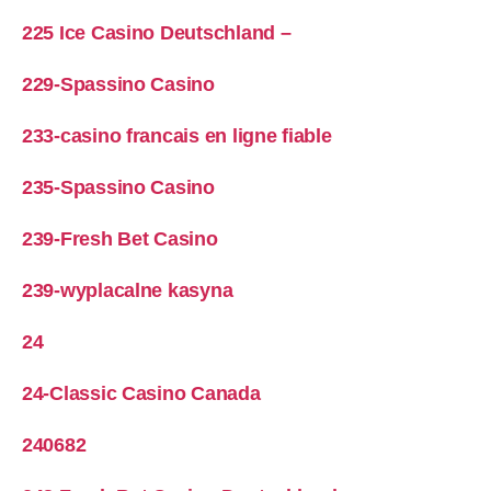
225 Ice Casino Deutschland –
229-Spassino Casino
233-casino francais en ligne fiable
235-Spassino Casino
239-Fresh Bet Casino
239-wyplacalne kasyna
24
24-Classic Casino Canada
240682