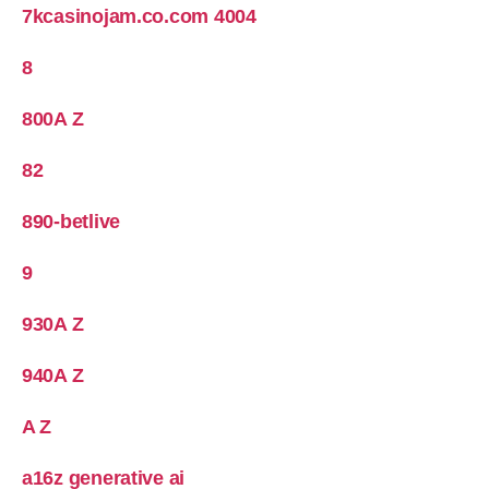
7kcasinojam.co.com 4004
8
800A Z
82
890-betlive
9
930A Z
940A Z
A Z
a16z generative ai