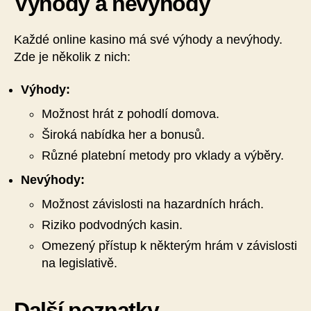
Výhody a nevýhody
Každé online kasino má své výhody a nevýhody.
Zde je několik z nich:
Výhody:
Možnost hrát z pohodlí domova.
Široká nabídka her a bonusů.
Různé platební metody pro vklady a výběry.
Nevýhody:
Možnost závislosti na hazardních hrách.
Riziko podvodných kasin.
Omezený přístup k některým hrám v závislosti
na legislativě.
Další poznatky