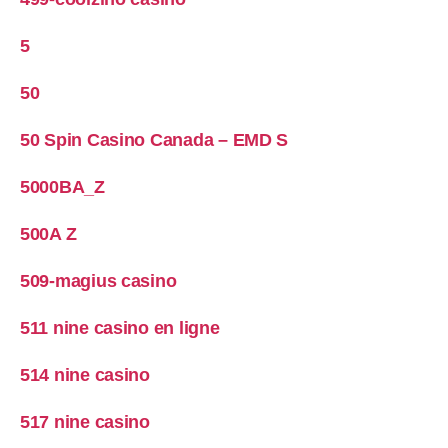
5
50
50 Spin Casino Canada – EMD S
5000BA_Z
500A Z
509-magius casino
511 nine casino en ligne
514 nine casino
517 nine casino