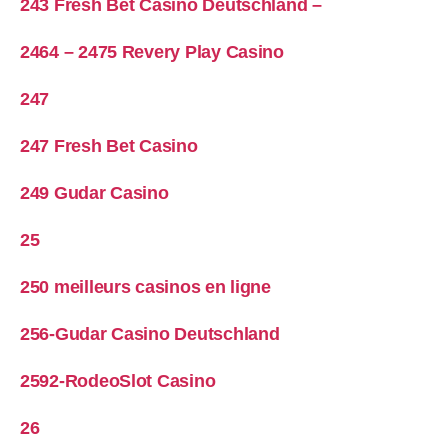
243 Fresh Bet Casino Deutschland –
2464 – 2475 Revery Play Casino
247
247 Fresh Bet Casino
249 Gudar Casino
25
250 meilleurs casinos en ligne
256-Gudar Casino Deutschland
2592-RodeoSlot Casino
26