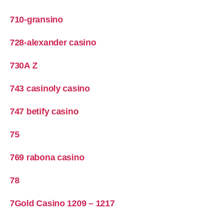
710-gransino
728-alexander casino
730A Z
743 casinoly casino
747 betify casino
75
769 rabona casino
78
7Gold Casino 1209 – 1217