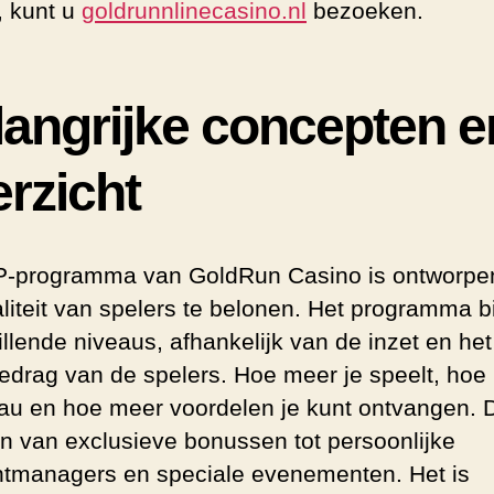
, kunt u
goldrunnlinecasino.nl
bezoeken.
langrijke concepten e
rzicht
P-programma van GoldRun Casino is ontworp
aliteit van spelers te belonen. Het programma b
illende niveaus, afhankelijk van de inzet en het
edrag van de spelers. Hoe meer je speelt, hoe
eau en hoe meer voordelen je kunt ontvangen. D
en van exclusieve bonussen tot persoonlijke
tmanagers en speciale evenementen. Het is