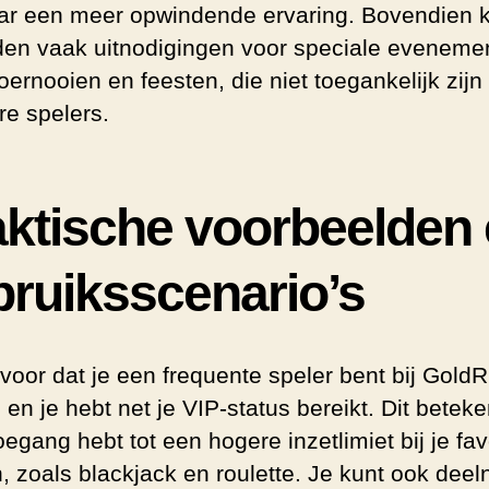
aar een meer opwindende ervaring. Bovendien k
den vaak uitnodigingen voor speciale eveneme
oernooien en feesten, die niet toegankelijk zijn
re spelers.
aktische voorbeelden
bruiksscenario’s
 voor dat je een frequente speler bent bij Gold
en je hebt net je VIP-status bereikt. Dit beteke
oegang hebt tot een hogere inzetlimiet bij je fav
n, zoals blackjack en roulette. Je kunt ook dee