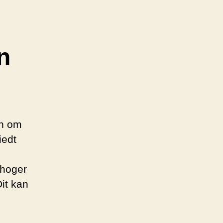
n
en om
iedt
 hoger
it kan