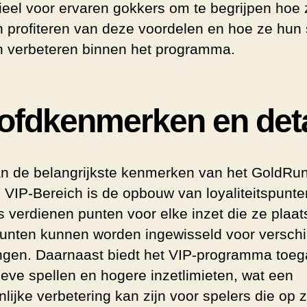
ieel voor ervaren gokkers om te begrijpen hoe 
 profiteren van deze voordelen en hoe ze hun 
 verbeteren binnen het programma.
ofdkenmerken en deta
n de belangrijkste kenmerken van het GoldRu
 VIP-Bereich is de opbouw van loyaliteitspunte
s verdienen punten voor elke inzet die ze plaat
unten kunnen worden ingewisseld voor verschi
ngen. Daarnaast biedt het VIP-programma toeg
ieve spellen en hogere inzetlimieten, wat een
nlijke verbetering kan zijn voor spelers die op 