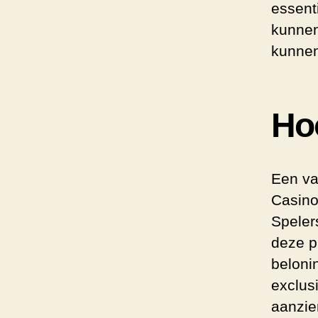
essent
kunnen
kunnen
Ho
Een va
Casino
Speler
deze p
beloni
exclus
aanzie