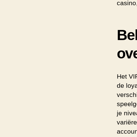
casino
Be
ove
Het VI
de loy
versch
speelg
je niv
variër
accoun