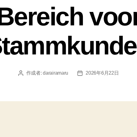
Bereich voo
Stammkunde
作成者:
darairamaru
2026年6月22日
投
投
稿
稿
者
日