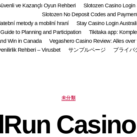
e Güvenli ve Kazançlı Oyun Rehberi
Slotozen Casino Login 
Slotozen No Deposit Codes and Payment 
latební metody a mobilní hraní
Stay Casino Login Austral
l Guide to Planning and Participation
Tikitaka app: Kompl
and Win in Canada
Vegashero Casino Review: Alles over 
enilirlik Rehberi – Virusbet
サンプルページ
プライバ
カ
未分類
テ
ゴ
Run Casino
リ
ー