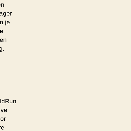
en
nager
n je
te
een
g.
oldRun
eve
oor
re