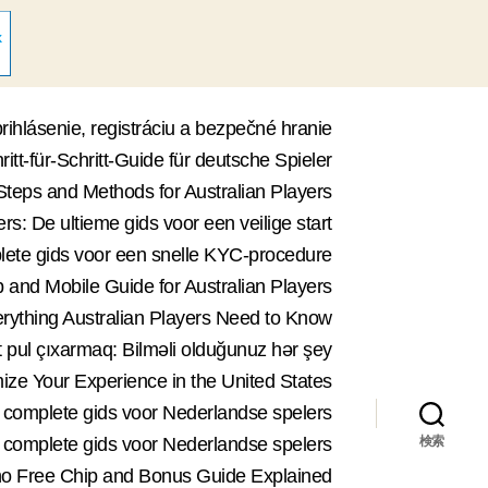
ihlásenie, registráciu a bezpečné hranie
tt‑für‑Schritt‑Guide für deutsche Spieler
teps and Methods for Australian Players
rs: De ultieme gids voor een veilige start
mplete gids voor een snelle KYC-procedure
 and Mobile Guide for Australian Players
rything Australian Players Need to Know
 pul çıxarmaq: Bilməli olduğunuz hər şey
ize Your Experience in the United States
complete gids voor Nederlandse spelers
complete gids voor Nederlandse spelers
検索
no Free Chip and Bonus Guide Explained