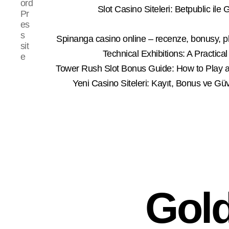
ord
Slot Casino Siteleri: Betpublic il
Pr
es
s
Spinanga casino online – recenze, bonusy, p
sit
Technical Exhibitions: A Practica
e
Tower Rush Slot Bonus Guide: How to Play 
Yeni Casino Siteleri: Kayıt, Bonus ve Güv
Gold