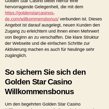
Golden Star Casino bietet hierfür eine
hervorragende Gelegenheit, die mit dem
https://goldenstarcasinos-
de.com/willkommensbonus/
verbunden ist. Dieses
Angebot ist darauf ausgelegt, neuen Kunden den
Zugang zu erleichtern und ihnen einen Mehrwert
von Beginn an zu verschaffen. Die klare Struktur
der Webseite und die einfachen Schritte zur
Aktivierung machen es auch für Neulinge sehr
zugänglich.
So sichern Sie sich den
Golden Star Casino
Willkommensbonus
Um den begehrten Golden Star Casino