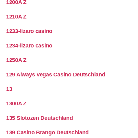
1200A Z
1210A Z
1233-lizaro casino
1234-lizaro casino
1250A Z
129 Always Vegas Casino Deutschland
13
1300A Z
135 Slotozen Deutschland
139 Casino Brango Deutschland