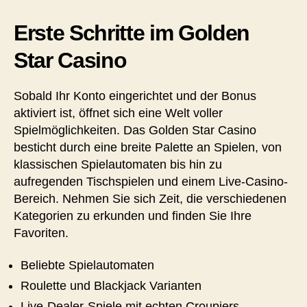
Erste Schritte im Golden
Star Casino
Sobald Ihr Konto eingerichtet und der Bonus
aktiviert ist, öffnet sich eine Welt voller
Spielmöglichkeiten. Das Golden Star Casino
besticht durch eine breite Palette an Spielen, von
klassischen Spielautomaten bis hin zu
aufregenden Tischspielen und einem Live-Casino-
Bereich. Nehmen Sie sich Zeit, die verschiedenen
Kategorien zu erkunden und finden Sie Ihre
Favoriten.
Beliebte Spielautomaten
Roulette und Blackjack Varianten
Live-Dealer-Spiele mit echten Croupiers