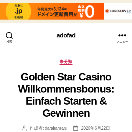
adofad
検索
メニュー
カ
未分類
テ
Golden Star Casino
ゴ
リ
Willkommensbonus:
ー
Einfach Starten &
Gewinnen
作成者:
darairamaru
2026年6月22日
投
投