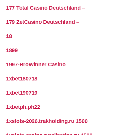
177 Total Casino Deutschland –
179 ZetCasino Deutschland –
18
1899
1997-BroWinner Casino
1xbet180718
1xbet190719
1xbetph.ph22
1xslots-2026.trakholding.ru 1500