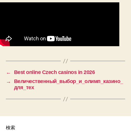
←
Best online Czech casinos in 2026
→
Величественный_выбор_и_олимп_казино_
для_тех
検索