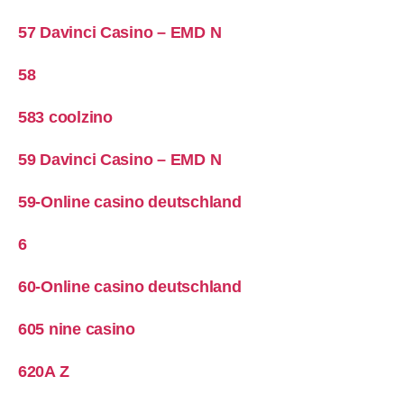
57 Davinci Casino – EMD N
58
583 coolzino
59 Davinci Casino – EMD N
59-Online casino deutschland
6
60-Online casino deutschland
605 nine casino
620A Z