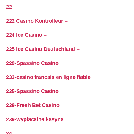
22
222 Casino Kontrolleur –
224 Ice Casino –
225 Ice Casino Deutschland –
229-Spassino Casino
233-casino francais en ligne fiable
235-Spassino Casino
239-Fresh Bet Casino
239-wyplacalne kasyna
24