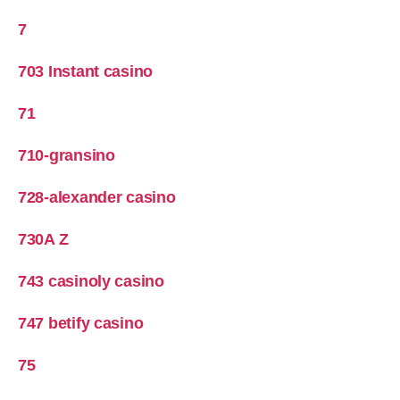
7
703 Instant casino
71
710-gransino
728-alexander casino
730A Z
743 casinoly casino
747 betify casino
75