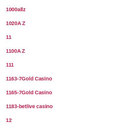
1000allz
1020A Z
11
1100A Z
111
1163-7Gold Casino
1165-7Gold Casino
1183-betlive casino
12