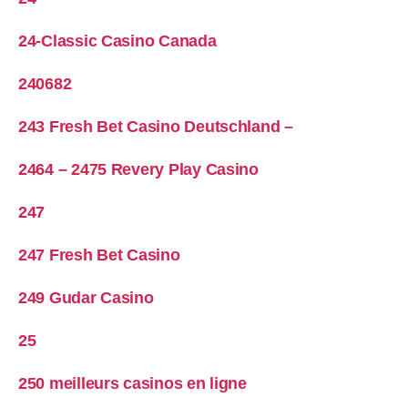
24-Classic Casino Canada
240682
243 Fresh Bet Casino Deutschland –
2464 – 2475 Revery Play Casino
247
247 Fresh Bet Casino
249 Gudar Casino
25
250 meilleurs casinos en ligne