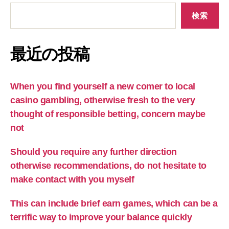
検索
最近の投稿
When you find yourself a new comer to local
casino gambling, otherwise fresh to the very
thought of responsible betting, concern maybe
not
Should you require any further direction
otherwise recommendations, do not hesitate to
make contact with you myself
This can include brief earn games, which can be a
terrific way to improve your balance quickly