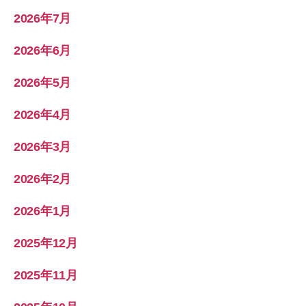
2026年7月
2026年6月
2026年5月
2026年4月
2026年3月
2026年2月
2026年1月
2025年12月
2025年11月