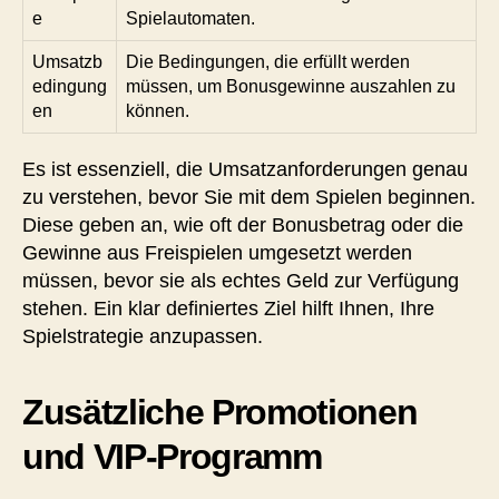
e
Spielautomaten.
Umsatzb
Die Bedingungen, die erfüllt werden
edingung
müssen, um Bonusgewinne auszahlen zu
en
können.
Es ist essenziell, die Umsatzanforderungen genau
zu verstehen, bevor Sie mit dem Spielen beginnen.
Diese geben an, wie oft der Bonusbetrag oder die
Gewinne aus Freispielen umgesetzt werden
müssen, bevor sie als echtes Geld zur Verfügung
stehen. Ein klar definiertes Ziel hilft Ihnen, Ihre
Spielstrategie anzupassen.
Zusätzliche Promotionen
und VIP-Programm