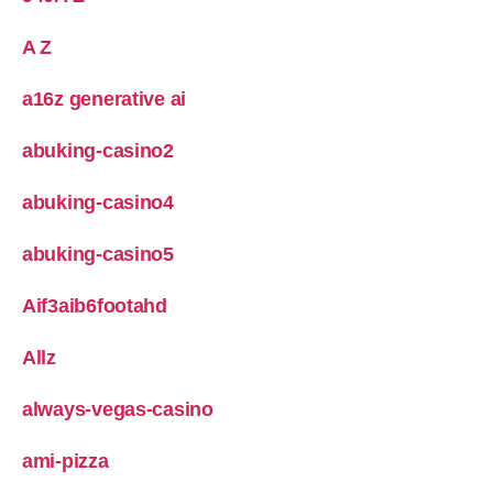
A Z
a16z generative ai
abuking-casino2
abuking-casino4
abuking-casino5
Aif3aib6footahd
Allz
always-vegas-casino
ami-pizza