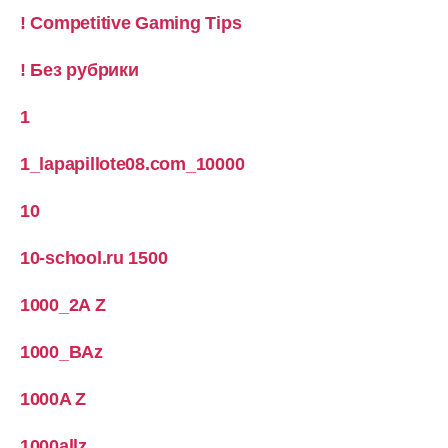
! Competitive Gaming Tips
! Без рубрики
1
1_lapapillote08.com_10000
10
10-school.ru 1500
1000_2A Z
1000_BAz
1000A Z
1000allz