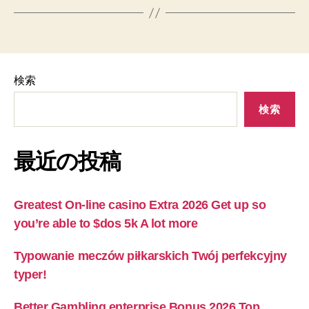
検索
検索
最近の投稿
Greatest On-line casino Extra 2026 Get up so
you’re able to $dos 5k A lot more
Typowanie meczów piłkarskich Twój perfekcyjny
typer!
Better Gambling enterprise Bonus 2026 Top