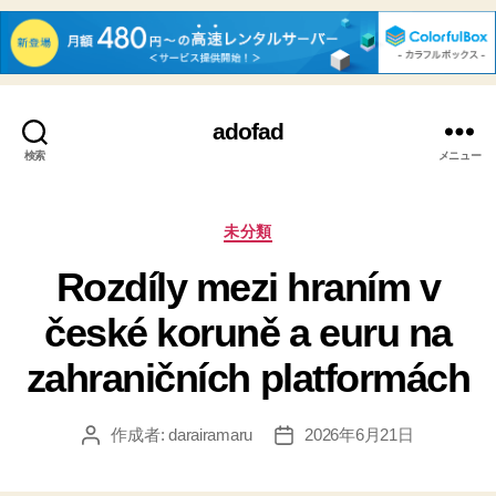
adofad
検索
メニュー
カ
未分類
テ
Rozdíly mezi hraním v
ゴ
リ
české koruně a euru na
ー
zahraničních platformách
作成者:
darairamaru
2026年6月21日
投
投
稿
稿
者
日