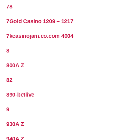
78
7Gold Casino 1209 – 1217
7kcasinojam.co.com 4004
8
800A Z
82
890-betlive
9
930A Z
940A Z