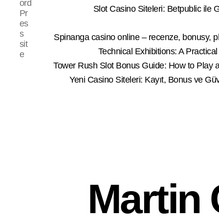
ord
Slot Casino Siteleri: Betpublic il
Pr
es
s
Spinanga casino online – recenze, bonusy, p
sit
Technical Exhibitions: A Practica
e
Tower Rush Slot Bonus Guide: How to Play 
Yeni Casino Siteleri: Kayıt, Bonus ve Güv
Martin 