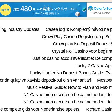
zing Industry Updates
Casea login: Kompletný návod na pr
CrownPlay Casino Registrierung: Schri
Crownplay No Deposit Bonus: S
Crystal Roll Casino voor beginne
Just bit casino accountverificatie: De co
Lucky 7 Casino App
Lucky Hunter No Deposit Bonus Guide: Eve
onda qulay va xavfsiz depozit‑pul olish variantlari
Mostbet
Music Festival Guide: How to Plan and Maxim
N1 Casino promo code en betaalmethoden: de 
N1 Casino promo code en betaalmethoden: de 
e complete gids voor Nederlandse spelers
Richard Casi