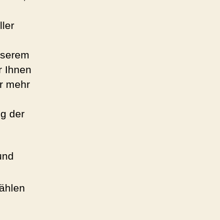
ler
nserem
r Ihnen
r mehr
ng der
und
wählen