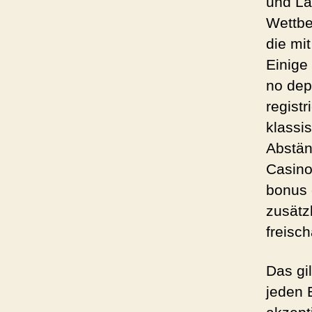
und La
Wettbe
die mi
Einige
no dep
regist
klassi
Abstä
Casino
bonus 
zusätz
freisch
Das gi
jeden 