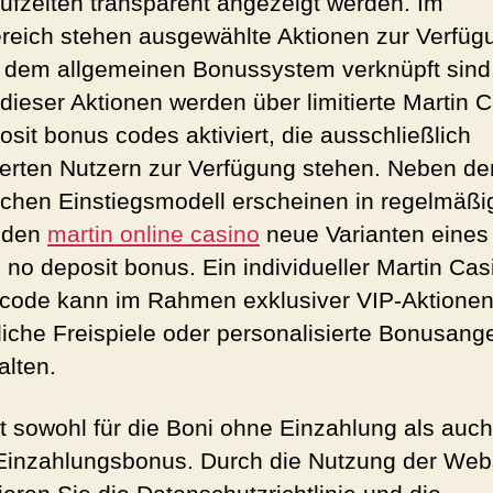
ufzeiten transparent angezeigt werden. Im
reich stehen ausgewählte Aktionen zur Verfüg
t dem allgemeinen Bonussystem verknüpft sind
 dieser Aktionen werden über limitierte Martin 
osit bonus codes aktiviert, die ausschließlich
rierten Nutzern zur Verfügung stehen. Neben d
schen Einstiegsmodell erscheinen in regelmäßi
nden
martin online casino
neue Varianten eines
 no deposit bonus. Ein individueller Martin Cas
code kann im Rahmen exklusiver VIP-Aktione
liche Freispiele oder personalisierte Bonusang
alten.
lt sowohl für die Boni ohne Einzahlung als auch
Einzahlungsbonus. Durch die Nutzung der Web