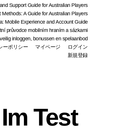
and Support Guide for Australian Players
Methods: A Guide for Australian Players
ia: Mobile Experience and Account Guide
etní průvodce mobilním hraním a sázkami
veilig inloggen, bonussen en spelaanbod
シーポリシー
マイページ
ログイン
新規登録
 Im Test