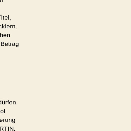
tel,
cklern.
chen
 Betrag
dürfen.
ol
ierung
ARTIN,