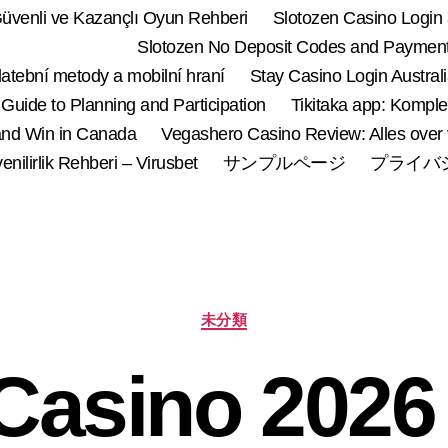
e Güvenli ve Kazançlı Oyun Rehberi
Slotozen Casino Login 
Slotozen No Deposit Codes and Payment 
latební metody a mobilní hraní
Stay Casino Login Austral
l Guide to Planning and Participation
Tikitaka app: Kompl
and Win in Canada
Vegashero Casino Review: Alles over 
enilirlik Rehberi – Virusbet
サンプルページ
プライバ
カ
未分類
テ
ゴ
Casino 2026
リ
ー