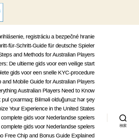
ihlásenie, registráciu a bezpečné hranie
tt‑für‑Schritt‑Guide für deutsche Spieler
teps and Methods for Australian Players
rs: De ultieme gids voor een veilige start
mplete gids voor een snelle KYC-procedure
 and Mobile Guide for Australian Players
rything Australian Players Need to Know
 pul çıxarmaq: Bilməli olduğunuz hər şey
ize Your Experience in the United States
complete gids voor Nederlandse spelers
complete gids voor Nederlandse spelers
検索
no Free Chip and Bonus Guide Explained