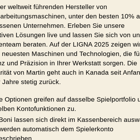
der weltweit führenden Hersteller von
arbeitungsmaschinen, unter den besten 10% al
ssenen Unternehmen. Erleben Sie unsere
tiven Lösungen live und lassen Sie sich von u
enteam beraten. Auf der LIGNA 2025 zeigen wi
 neuesten Maschinen und Technologien, die fü
nz und Präzision in Ihrer Werkstatt sorgen. Die
rität von Martin geht auch in Kanada seit Anfa
 Jahre stetig zurück.
e Optionen greifen auf dasselbe Spielportfolio 
elben Kontofunktionen zu.
 Boni lassen sich direkt im Kassenbereich aus
werden automatisch dem Spielerkonto
eschrieben.