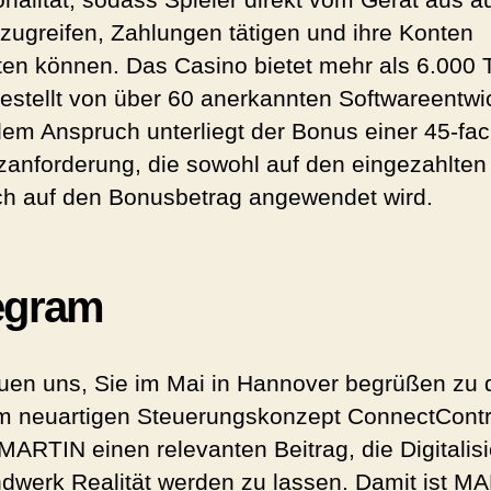
 zugreifen, Zahlungen tätigen und ihre Konten
ten können. Das Casino bietet mehr als 6.000 Ti
gestellt von über 60 anerkannten Softwareentwi
em Anspruch unterliegt der Bonus einer 45-fa
anforderung, die sowohl auf den eingezahlten
ch auf den Bonusbetrag angewendet wird.
egram
euen uns, Sie im Mai in Hannover begrüßen zu 
m neuartigen Steuerungskonzept ConnectContr
t MARTIN einen relevanten Beitrag, die Digitalis
dwerk Realität werden zu lassen. Damit ist M