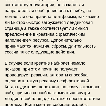
соответствует аудитории, не создает ли
направляет ли сообщение она к ошибку, не
ломает ли она правила платформы, как казино
ли быстро быстро загружается лендинговая
страница а также соответствует ли смысл
предложение в креатива с фактическим
наполнением ресурса. Дополнительно
принимаются нажатия, сбросы, длительность
сессии плюс следующие действия.
В случае если креатив набирает немало
показов, при этом почти не получает
провоцирует реакции, алгоритм способна
оценивать такую рекламу неэффективной.
Когда аудитория переходят, но сразу закрывают
сайт, причина способна скрываться внутри
лендинговой площадке а также несоответствии
прогноза. Если креатив собирает жалобы,