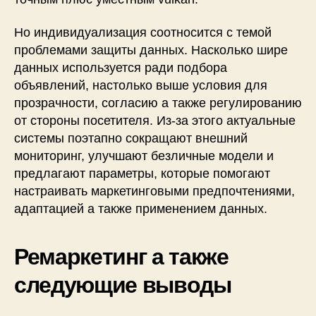
Но индивидуализация соотносится с темой
проблемами защиты данных. Насколько шире
данных используется ради подбора
объявлений, настолько выше условия для
прозрачности, согласию а также регулированию
от стороны посетителя. Из-за этого актуальные
системы поэтапно сокращают внешний
мониторинг, улучшают безличные модели и
предлагают параметры, которые помогают
настраивать маркетинговыми предпочтениями,
адаптацией а также применением данных.
Ремаркетинг а также
следующие выводы