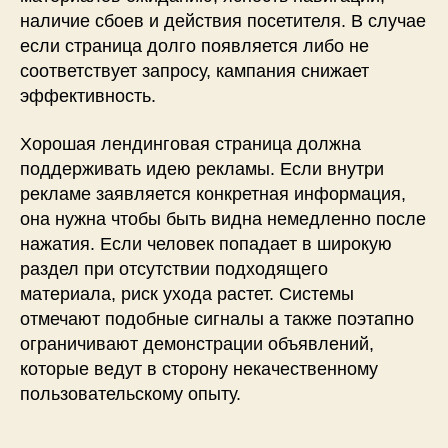
наличие сбоев и действия посетителя. В случае
если страница долго появляется либо не
соответствует запросу, кампания снижает
эффективность.
Хорошая лендинговая страница должна
поддерживать идею рекламы. Если внутри
рекламе заявляется конкретная информация,
она нужна чтобы быть видна немедленно после
нажатия. Если человек попадает в широкую
раздел при отсутствии подходящего
материала, риск ухода растет. Системы
отмечают подобные сигналы а также поэтапно
ограничивают демонстрации объявлений,
которые ведут в сторону некачественному
пользовательскому опыту.