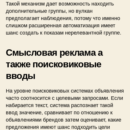
Такой механизм дает возможность находить
дополнительные группы, но вулкан
предполагает наблюдения, потому что именно
слишком расширенная автоматизация имеет
шанс создать к показам нерелевантной группе.
Смысловая реклама а
также поисковиковые
вводы
На уровне поисковиковых системах объявления
часто соотносится с целевыми запросами. Если
набирается текст, система распознает такой
ввод значение, сравнивает по отношению к
объявлениями брендов затем оценивает, какие
предложения имеют шанс подходить цели