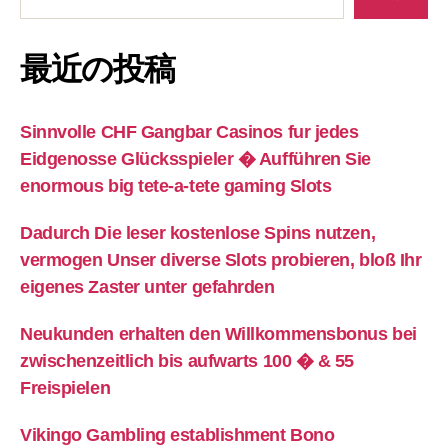
最近の投稿
Sinnvolle CHF Gangbar Casinos fur jedes
Eidgenosse Glücksspieler � Aufführen Sie
enormous big tete-a-tete gaming Slots
Dadurch Die leser kostenlose Spins nutzen,
vermogen Unser diverse Slots probieren, bloß Ihr
eigenes Zaster unter gefahrden
Neukunden erhalten den Willkommensbonus bei
zwischenzeitlich bis aufwarts 100 � & 55
Freispielen
Vikingo Gambling establishment Bono