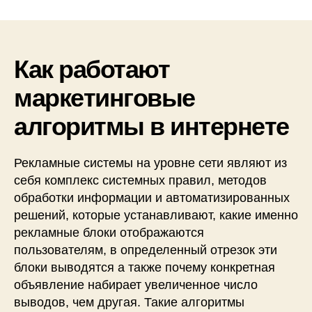
маркетинговые
алгоритмы
в
интернете
Как работают
へ
маркетинговые
の
алгоритмы в интернете
Рекламные системы на уровне сети являют из
себя комплекс системных правил, методов
обработки информации и автоматизированных
решений, которые устанавливают, какие именно
рекламные блоки отображаются
пользователям, в определенный отрезок эти
блоки выводятся а также почему конкретная
объявление набирает увеличенное число
выводов, чем другая. Такие алгоритмы