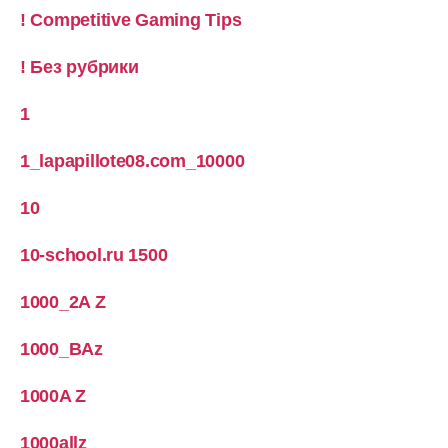
! Competitive Gaming Tips
! Без рубрики
1
1_lapapillote08.com_10000
10
10-school.ru 1500
1000_2A Z
1000_BAz
1000A Z
1000allz