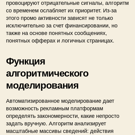
провоцируют отрицательные сигналы, алгоритм
со временем ослабляет их приоритет. Из-за
этого промо активности зависят не только
исключительно за счет финансировании, но
также на основе понятных сообщениях,
понятных офферах и логичных страницах.
Функция
алгоритмического
моделирования
Автоматизированное моделирование дает
возможность рекламным платформам
определять закономерности, какие непросто
задать вручную. Алгоритм анализирует
масштабные массивы сведений: действия