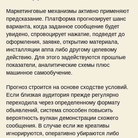
Маркетинговые механизмы активно применяют
предсказание. Платформа прогнозирует шанс
варианта, когда заданное сообщение будет
увидено, спровоцирует нажатие, подведет до
оформления, заявке, открытию материала,
инсталляции аппа либо другому целевому
действию. Для этого задействуются прошлые
показатели, аналитические схемы плюс
машинное самообучение.
Прогноз строится на основе сходстве условий.
Если близкая аудитория прежде регулярно
переходила через определенному формату
объявлений, система способен повысить
вероятность вулкан демонстрации схожего
сообщения. В случае если же креативы
игнорируются, оперативно убираются либо