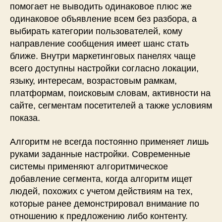
помогает не выводить одинаковое плюс же
одинаковое объявление всем без разбора, а
выбирать категории пользователей, кому
направление сообщения имеет шанс стать
ближе. Внутри маркетинговых панелях чаще
всего доступны настройки согласно локации,
языку, интересам, возрастовым рамкам,
платформам, поисковым словам, активности на
сайте, сегментам посетителей а также условиям
показа.
Алгоритм не всегда постоянно применяет лишь
руками заданные настройки. Современные
системы применяют алгоритмическое
добавление сегмента, когда алгоритм ищет
людей, похожих с учетом действиям на тех,
которые ранее демонстрировал внимание по
отношению к предложению либо контенту.