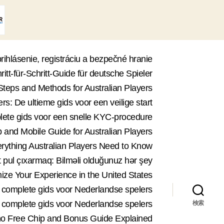
ihlásenie, registráciu a bezpečné hranie
tt‑für‑Schritt‑Guide für deutsche Spieler
teps and Methods for Australian Players
rs: De ultieme gids voor een veilige start
mplete gids voor een snelle KYC-procedure
 and Mobile Guide for Australian Players
rything Australian Players Need to Know
 pul çıxarmaq: Bilməli olduğunuz hər şey
ize Your Experience in the United States
complete gids voor Nederlandse spelers
complete gids voor Nederlandse spelers
検索
no Free Chip and Bonus Guide Explained