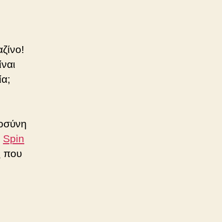
ζίνο!
ίναι
ία;
ιοσύνη
ο
Spin
ς που