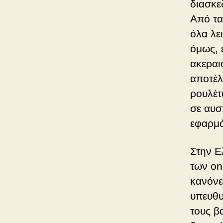
διασκε
Από τα
όλα λε
όμως, 
ακεραι
αποτέλ
ρουλέτ
σε αυσ
εφαρμό
Στην Ε
των on
κανόνε
υπευθυ
τους β