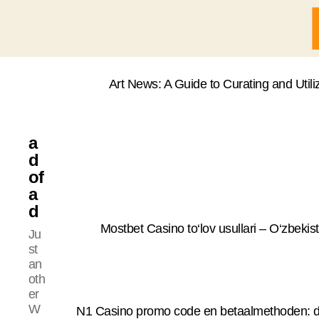
Art News: A Guide to Curating and Utili
a
d
of
a
d
Mostbet Casino to‘lov usullari – O‘zbekist
Ju
st
an
oth
er
W
N1 Casino promo code en betaalmethoden: d