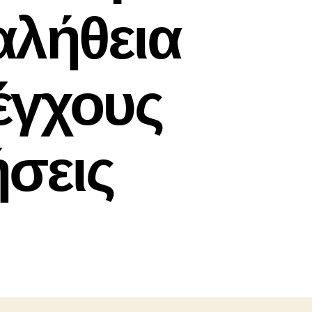
αλήθεια
έγχους
ήσεις