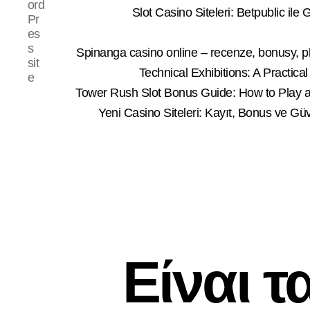
ord
Slot Casino Siteleri: Betpublic il
Pr
es
s
Spinanga casino online – recenze, bonusy, p
sit
Technical Exhibitions: A Practica
e
Tower Rush Slot Bonus Guide: How to Play 
Yeni Casino Siteleri: Kayıt, Bonus ve Güv
Είναι τ