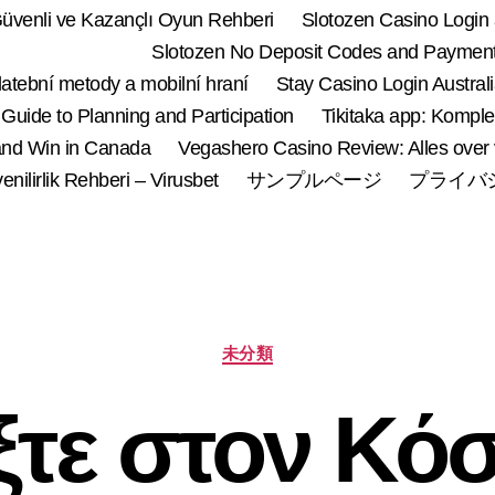
e Güvenli ve Kazançlı Oyun Rehberi
Slotozen Casino Login 
Slotozen No Deposit Codes and Payment 
latební metody a mobilní hraní
Stay Casino Login Austral
l Guide to Planning and Participation
Tikitaka app: Kompl
and Win in Canada
Vegashero Casino Review: Alles over 
enilirlik Rehberi – Virusbet
サンプルページ
プライバ
カ
未分類
テ
ゴ
τε στον Κό
リ
ー