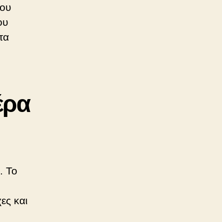
που
ου
τα
έρα
. Το
ες και