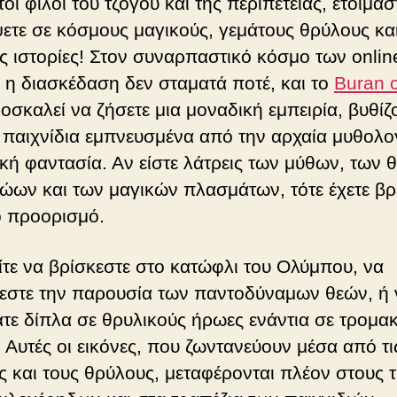
ί φίλοι του τζόγου και της περιπέτειας, ετοιμασ
ψετε σε κόσμους μαγικούς, γεμάτους θρύλους κα
ς ιστορίες! Στον συναρπαστικό κόσμο των onlin
, η διασκέδαση δεν σταματά ποτέ, και το
Buran 
οσκαλεί να ζήσετε μια μοναδική εμπειρία, βυθίζ
 παιχνίδια εμπνευσμένα από την αρχαία μυθολογ
ική φαντασία. Αν είστε λάτρεις των μύθων, των 
ώων και των μαγικών πλασμάτων, τότε έχετε βρε
ό προορισμό.
ίτε να βρίσκεστε στο κατώφλι του Ολύμπου, να
εστε την παρουσία των παντοδύναμων θεών, ή 
τε δίπλα σε θρυλικούς ήρωες ενάντια σε τρομακ
. Αυτές οι εικόνες, που ζωντανεύουν μέσα από τι
ες και τους θρύλους, μεταφέρονται πλέον στους 