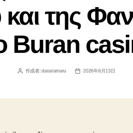
 και της Φαν
ο Buran casi
作成者:
darairamaru
2026年6月13日
投
投
稿
稿
者
日