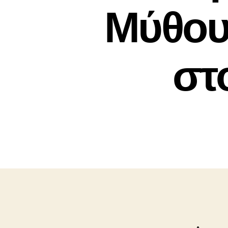
Μύθου
στ