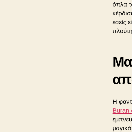
όπλα τ
κέρδισ
εσείς 
πλούτη
Μα
απ
Η φαντ
Buran 
εμπνευ
μαγικά