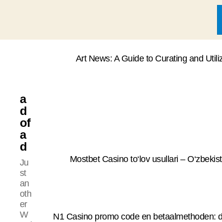
Art News: A Guide to Curating and Utili
a
d
of
a
d
Mostbet Casino to‘lov usullari – O‘zbekist
Ju
st
an
oth
er
W
N1 Casino promo code en betaalmethoden: d