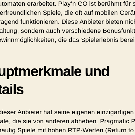
utomaten erarbeitet. Play’n GO ist berühmt für 
erfreundlichen Spiele, die oft auf mobilen Gerä
ragend funktionieren. Diese Anbieter bieten nic
altung, sondern auch verschiedene Bonusfunk
winnmöglichkeiten, die das Spielerlebnis berei
uptmerkmale und
ails
dieser Anbieter hat seine eigenen einzigartigen
le, die sie von anderen abheben. Pragmatic P
 häufig Spiele mit hohen RTP-Werten (Return to