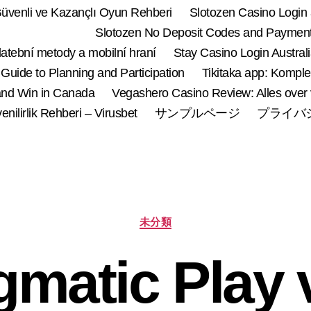
e Güvenli ve Kazançlı Oyun Rehberi
Slotozen Casino Login 
Slotozen No Deposit Codes and Payment 
latební metody a mobilní hraní
Stay Casino Login Austral
l Guide to Planning and Participation
Tikitaka app: Kompl
and Win in Canada
Vegashero Casino Review: Alles over 
enilirlik Rehberi – Virusbet
サンプルページ
プライバ
カ
未分類
テ
ゴ
gmatic Play
リ
ー