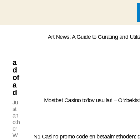
Art News: A Guide to Curating and Utili
a
d
of
a
d
Mostbet Casino to‘lov usullari – O‘zbekist
Ju
st
an
oth
er
W
N1 Casino promo code en betaalmethoden: d