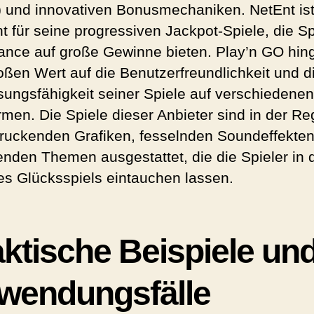
) und innovativen Bonusmechaniken. NetEnt is
t für seine progressiven Jackpot-Spiele, die Sp
ance auf große Gewinne bieten. Play’n GO hi
roßen Wert auf die Benutzerfreundlichkeit und d
ungsfähigkeit seiner Spiele auf verschiedenen
rmen. Die Spiele dieser Anbieter sind in der Re
ruckenden Grafiken, fesselnden Soundeffekte
nden Themen ausgestattet, die die Spieler in 
es Glücksspiels eintauchen lassen.
ktische Beispiele un
wendungsfälle