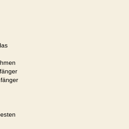
das
nehmen
nfänger
nfänger
besten