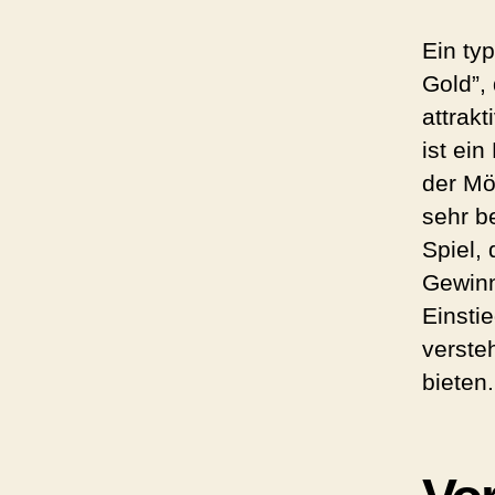
Ein typ
Gold”,
attrak
ist ei
der Mö
sehr be
Spiel,
Gewinn
Einstie
verste
bieten.