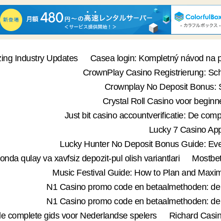
zing Industry Updates
Casea login: Kompletný návod na pr
CrownPlay Casino Registrierung: Schri
Crownplay No Deposit Bonus: S
Crystal Roll Casino voor beginne
Just bit casino accountverificatie: De co
Lucky 7 Casino App
Lucky Hunter No Deposit Bonus Guide: Eve
onda qulay va xavfsiz depozit‑pul olish variantlari
Mostbet
Music Festival Guide: How to Plan and Maxim
N1 Casino promo code en betaalmethoden: de 
N1 Casino promo code en betaalmethoden: de 
e complete gids voor Nederlandse spelers
Richard Casi