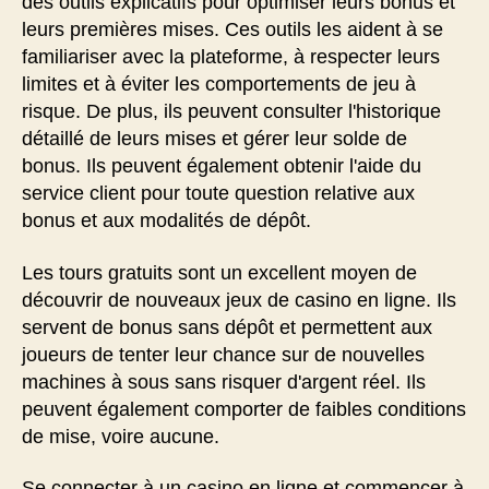
des outils explicatifs pour optimiser leurs bonus et
leurs premières mises. Ces outils les aident à se
familiariser avec la plateforme, à respecter leurs
limites et à éviter les comportements de jeu à
risque. De plus, ils peuvent consulter l'historique
détaillé de leurs mises et gérer leur solde de
bonus. Ils peuvent également obtenir l'aide du
service client pour toute question relative aux
bonus et aux modalités de dépôt.
Les tours gratuits sont un excellent moyen de
découvrir de nouveaux jeux de casino en ligne. Ils
servent de bonus sans dépôt et permettent aux
joueurs de tenter leur chance sur de nouvelles
machines à sous sans risquer d'argent réel. Ils
peuvent également comporter de faibles conditions
de mise, voire aucune.
Se connecter à un casino en ligne et commencer à