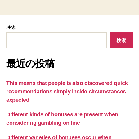
検索
検索
最近の投稿
This means that people is also discovered quick
recommendations simply inside circumstances
expected
Different kinds of bonuses are present when
considering gambling on line
Different varieties of bonuses occur when