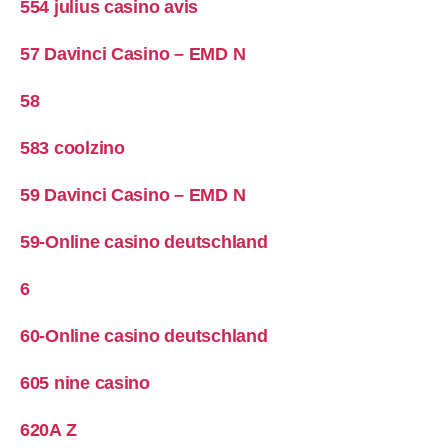
554 julius casino avis
57 Davinci Casino – EMD N
58
583 coolzino
59 Davinci Casino – EMD N
59-Online casino deutschland
6
60-Online casino deutschland
605 nine casino
620A Z