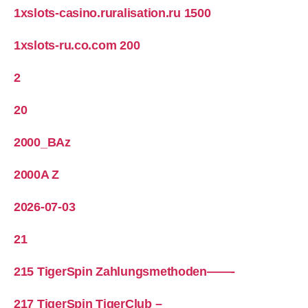
1xslots-casino.ruralisation.ru 1500
1xslots-ru.co.com 200
2
20
2000_BAz
2000A Z
2026-07-03
21
215 TigerSpin Zahlungsmethoden——-
217 TigerSpin TigerClub –