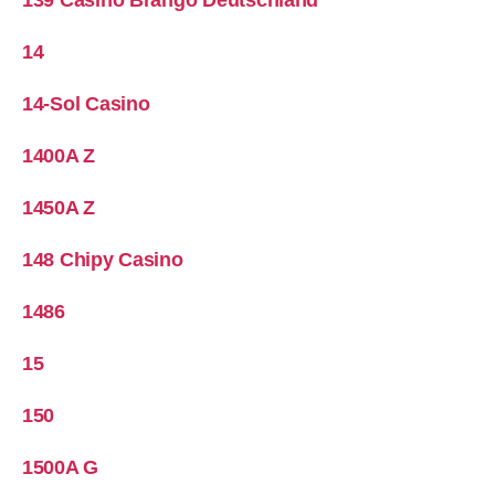
139 Casino Brango Deutschland
14
14-Sol Casino
1400A Z
1450A Z
148 Chipy Casino
1486
15
150
1500A G