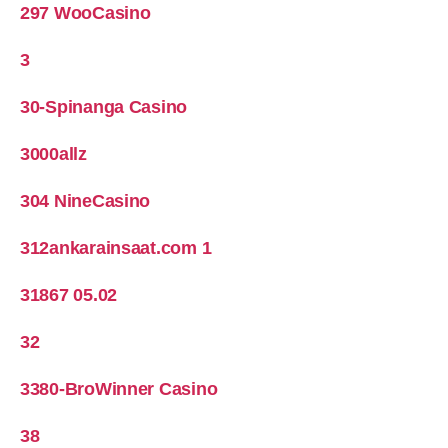
297 WooCasino
3
30-Spinanga Casino
3000allz
304 NineCasino
312ankarainsaat.com 1
31867 05.02
32
3380-BroWinner Casino
38