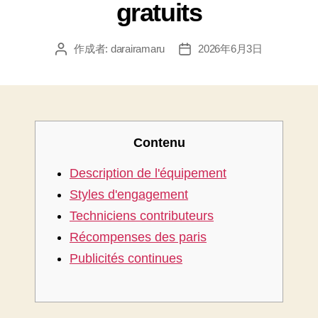
gratuits
作成者:
darairamaru
2026年6月3日
投
投
稿
稿
者
日
Contenu
Description de l'équipement
Styles d'engagement
Techniciens contributeurs
Récompenses des paris
Publicités continues