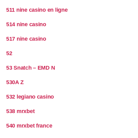
511 nine casino en ligne
514 nine casino
517 nine casino
52
53 Snatch – EMD N
530A Z
532 legiano casino
538 mrxbet
540 mrxbet france