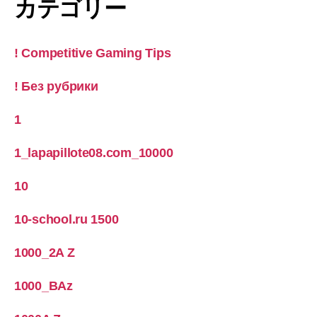
カテゴリー
! Competitive Gaming Tips
! Без рубрики
1
1_lapapillote08.com_10000
10
10-school.ru 1500
1000_2A Z
1000_BAz