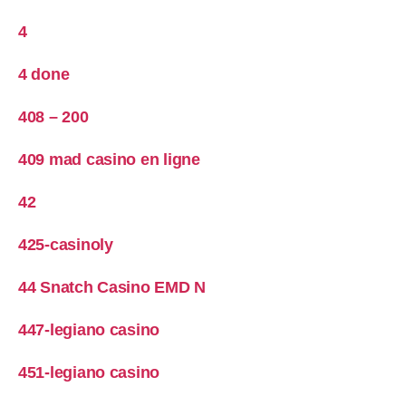
4
4 done
408 – 200
409 mad casino en ligne
42
425-casinoly
44 Snatch Casino EMD N
447-legiano casino
451-legiano casino