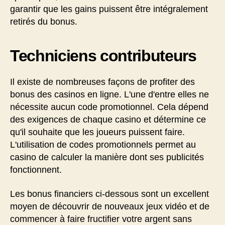
garantir que les gains puissent être intégralement
retirés du bonus.
Techniciens contributeurs
Il existe de nombreuses façons de profiter des
bonus des casinos en ligne. L'une d'entre elles ne
nécessite aucun code promotionnel. Cela dépend
des exigences de chaque casino et détermine ce
qu'il souhaite que les joueurs puissent faire.
L'utilisation de codes promotionnels permet au
casino de calculer la manière dont ses publicités
fonctionnent.
Les bonus financiers ci-dessous sont un excellent
moyen de découvrir de nouveaux jeux vidéo et de
commencer à faire fructifier votre argent sans