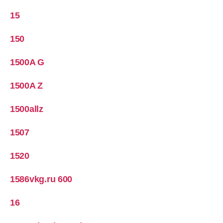
15
150
1500A G
1500A Z
1500allz
1507
1520
1586vkg.ru 600
16