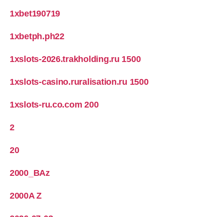
1xbet190719
1xbetph.ph22
1xslots-2026.trakholding.ru 1500
1xslots-casino.ruralisation.ru 1500
1xslots-ru.co.com 200
2
20
2000_BAz
2000A Z