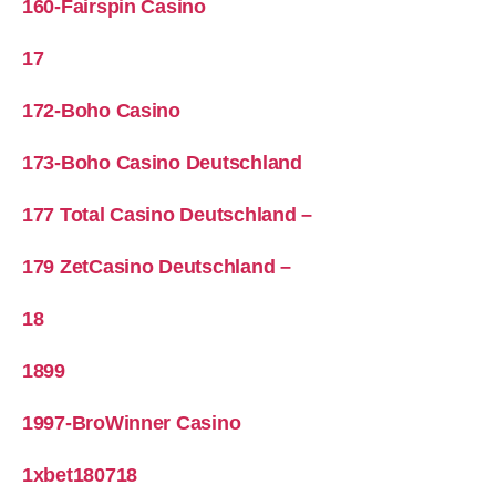
160-Fairspin Casino
17
172-Boho Casino
173-Boho Casino Deutschland
177 Total Casino Deutschland –
179 ZetCasino Deutschland –
18
1899
1997-BroWinner Casino
1xbet180718