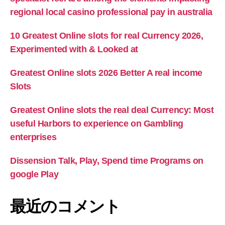
regional local casino professional pay in australia
10 Greatest Online slots for real Currency 2026,
Experimented with & Looked at
Greatest Online slots 2026 Better A real income
Slots
Greatest Online slots the real deal Currency: Most
useful Harbors to experience on Gambling
enterprises
Dissension Talk, Play, Spend time Programs on
google Play
最近のコメント