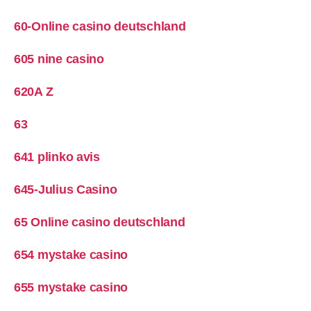
60-Online casino deutschland
605 nine casino
620A Z
63
641 plinko avis
645-Julius Casino
65 Online casino deutschland
654 mystake casino
655 mystake casino