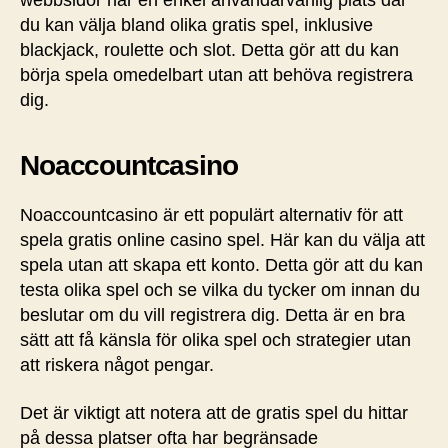
webbsidor har en enkel användarvänlig plats där
du kan välja bland olika gratis spel, inklusive
blackjack, roulette och slot. Detta gör att du kan
börja spela omedelbart utan att behöva registrera
dig.
Noaccountcasino
Noaccountcasino är ett populärt alternativ för att
spela gratis online casino spel. Här kan du välja att
spela utan att skapa ett konto. Detta gör att du kan
testa olika spel och se vilka du tycker om innan du
beslutar om du vill registrera dig. Detta är en bra
sätt att få känsla för olika spel och strategier utan
att riskera något pengar.
Det är viktigt att notera att de gratis spel du hittar
på dessa platser ofta har begränsade