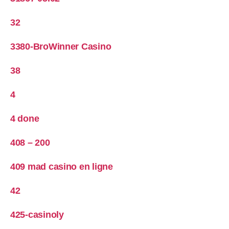
32
3380-BroWinner Casino
38
4
4 done
408 – 200
409 mad casino en ligne
42
425-casinoly