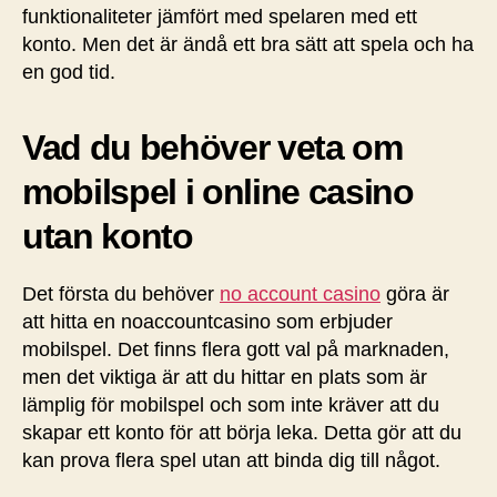
funktionaliteter jämfört med spelaren med ett
konto. Men det är ändå ett bra sätt att spela och ha
en god tid.
Vad du behöver veta om
mobilspel i online casino
utan konto
Det första du behöver
no account casino
göra är
att hitta en noaccountcasino som erbjuder
mobilspel. Det finns flera gott val på marknaden,
men det viktiga är att du hittar en plats som är
lämplig för mobilspel och som inte kräver att du
skapar ett konto för att börja leka. Detta gör att du
kan prova flera spel utan att binda dig till något.