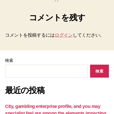
コメントを残す
コメントを投稿するには
ログイン
してください。
検索
検索
最近の投稿
City, gambling enterprise profile, and you may
specialist feel are among the elements impacting