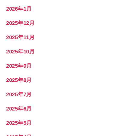
2026年1月
2025年12月
2025年11月
2025年10月
2025年9月
2025年8月
2025年7月
2025年6月
2025年5月