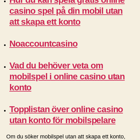
casino spel på din mobil utan
att skapa ett konto
Noaccountcasino
Vad du behöver veta om
mobilspel i online casino utan
konto
Topplistan över online casino
utan konto för mobilspelare
Om du söker mobilspel utan att skapa ett konto,