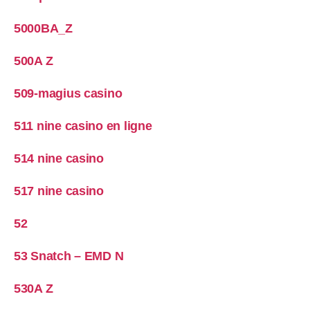
5000BA_Z
500A Z
509-magius casino
511 nine casino en ligne
514 nine casino
517 nine casino
52
53 Snatch – EMD N
530A Z