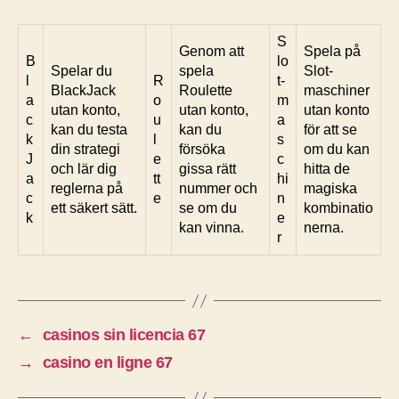
S
Genom att
Spela på
B
lo
Spelar du
spela
Slot-
l
R
t-
BlackJack
Roulette
maschiner
a
o
m
utan konto,
utan konto,
utan konto
c
u
a
kan du testa
kan du
för att se
k
l
s
din strategi
försöka
om du kan
J
e
c
och lär dig
gissa rätt
hitta de
a
tt
hi
reglerna på
nummer och
magiska
c
e
n
ett säkert sätt.
se om du
kombinatio
k
e
kan vinna.
nerna.
r
←
casinos sin licencia 67
→
casino en ligne 67