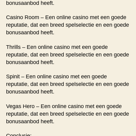
bonusaanbod heeft.
Casino Room – Een online casino met een goede
reputatie, dat een breed spelselectie en een goede
bonusaanbod heeft.
Thrills – Een online casino met een goede
reputatie, dat een breed spelselectie en een goede
bonusaanbod heeft.
Spinit – Een online casino met een goede
reputatie, dat een breed spelselectie en een goede
bonusaanbod heeft.
Vegas Hero – Een online casino met een goede
reputatie, dat een breed spelselectie en een goede
bonusaanbod heeft.
Conclusie: