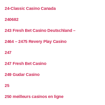
24-Classic Casino Canada
240682
243 Fresh Bet Casino Deutschland –
2464 – 2475 Revery Play Casino
247
247 Fresh Bet Casino
249 Gudar Casino
25
250 meilleurs casinos en ligne