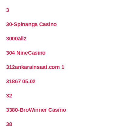
3
30-Spinanga Casino
3000allz
304 NineCasino
312ankarainsaat.com 1
31867 05.02
32
3380-BroWinner Casino
38