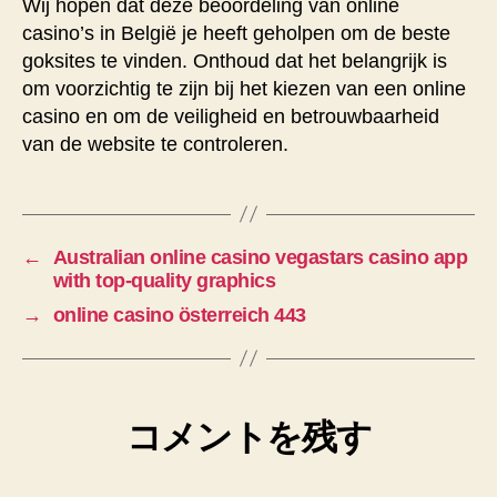
Wij hopen dat deze beoordeling van online
casino’s in België je heeft geholpen om de beste
goksites te vinden. Onthoud dat het belangrijk is
om voorzichtig te zijn bij het kiezen van een online
casino en om de veiligheid en betrouwbaarheid
van de website te controleren.
←
Australian online casino vegastars casino app
with top-quality graphics
→
online casino österreich 443
コメントを残す