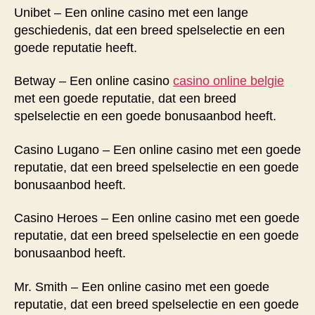
Unibet – Een online casino met een lange
geschiedenis, dat een breed spelselectie en een
goede reputatie heeft.
Betway – Een online casino
casino online belgie
met een goede reputatie, dat een breed
spelselectie en een goede bonusaanbod heeft.
Casino Lugano – Een online casino met een goede
reputatie, dat een breed spelselectie en een goede
bonusaanbod heeft.
Casino Heroes – Een online casino met een goede
reputatie, dat een breed spelselectie en een goede
bonusaanbod heeft.
Mr. Smith – Een online casino met een goede
reputatie, dat een breed spelselectie en een goede