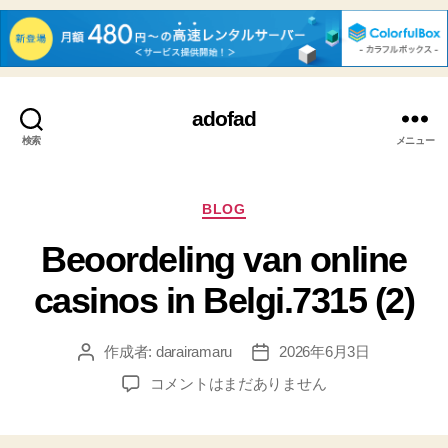
adofad
検索
メニュー
カ
BLOG
テ
Beoordeling van online
ゴ
リ
casinos in Belgi.7315 (2)
ー
作成者:
darairamaru
2026年6月3日
投
投
稿
稿
Beoordeling
コメントはまだありません
者
日
van
online