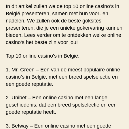
In dit artikel zullen we de top 10 online casino’s in
België presenteren, samen met hun voor- en
nadelen. We zullen ook de beste goksites
presenteren, die je een unieke gokervaring kunnen
bieden. Lees verder om te ontdekken welke online
casino’s het beste zijn voor jou!
Top 10 online casino’s in België:
1. Mr. Green – Een van de meest populaire online
casino’s in België, met een breed spelselectie en
een goede reputatie.
2. Unibet – Een online casino met een lange
geschiedenis, dat een breed spelselectie en een
goede reputatie heeft.
3. Betway – Een online casino met een goede