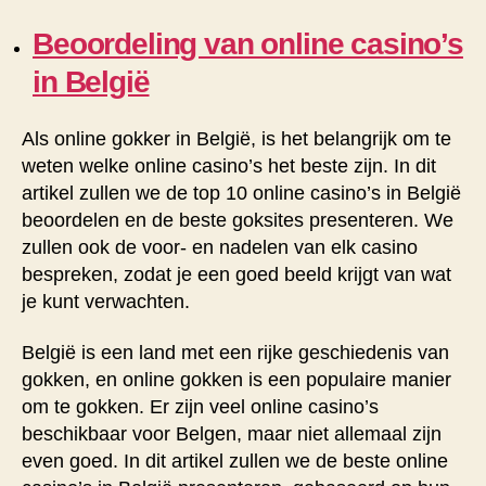
Beoordeling van online casino’s
in België
Als online gokker in België, is het belangrijk om te
weten welke online casino’s het beste zijn. In dit
artikel zullen we de top 10 online casino’s in België
beoordelen en de beste goksites presenteren. We
zullen ook de voor- en nadelen van elk casino
bespreken, zodat je een goed beeld krijgt van wat
je kunt verwachten.
België is een land met een rijke geschiedenis van
gokken, en online gokken is een populaire manier
om te gokken. Er zijn veel online casino’s
beschikbaar voor Belgen, maar niet allemaal zijn
even goed. In dit artikel zullen we de beste online