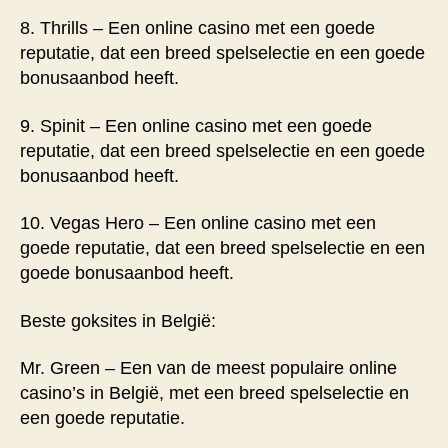
8. Thrills – Een online casino met een goede
reputatie, dat een breed spelselectie en een goede
bonusaanbod heeft.
9. Spinit – Een online casino met een goede
reputatie, dat een breed spelselectie en een goede
bonusaanbod heeft.
10. Vegas Hero – Een online casino met een
goede reputatie, dat een breed spelselectie en een
goede bonusaanbod heeft.
Beste goksites in België:
Mr. Green – Een van de meest populaire online
casino’s in België, met een breed spelselectie en
een goede reputatie.