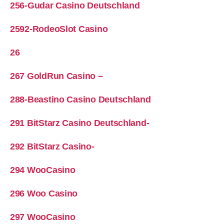
256-Gudar Casino Deutschland
2592-RodeoSlot Casino
26
267 GoldRun Casino –
288-Beastino Casino Deutschland
291 BitStarz Casino Deutschland-
292 BitStarz Casino-
294 WooCasino
296 Woo Casino
297 WooCasino