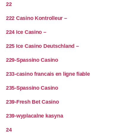
22
222 Casino Kontrolleur –
224 Ice Casino –
225 Ice Casino Deutschland –
229-Spassino Casino
233-casino francais en ligne fiable
235-Spassino Casino
239-Fresh Bet Casino
239-wyplacalne kasyna
24