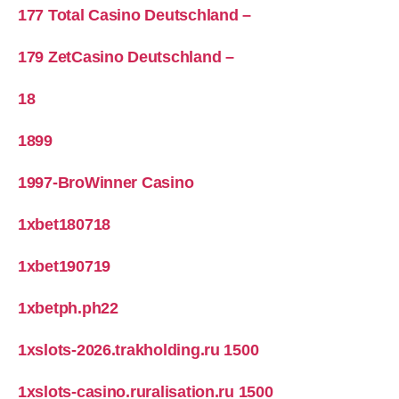
177 Total Casino Deutschland –
179 ZetCasino Deutschland –
18
1899
1997-BroWinner Casino
1xbet180718
1xbet190719
1xbetph.ph22
1xslots-2026.trakholding.ru 1500
1xslots-casino.ruralisation.ru 1500