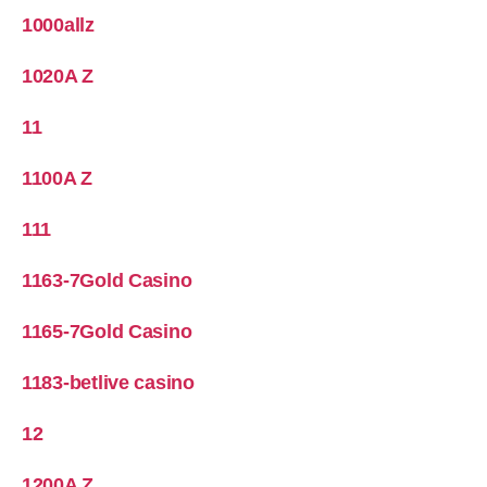
1000allz
1020A Z
11
1100A Z
111
1163-7Gold Casino
1165-7Gold Casino
1183-betlive casino
12
1200A Z