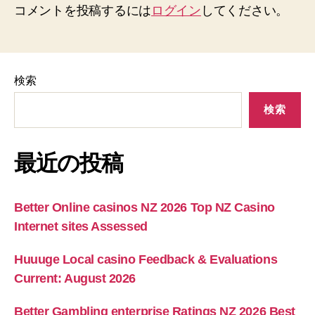
コメントを投稿するには
ログイン
してください。
検索
検索
最近の投稿
Better Online casinos NZ 2026 Top NZ Casino
Internet sites Assessed
Huuuge Local casino Feedback & Evaluations
Current: August 2026
Better Gambling enterprise Ratings NZ 2026 Best