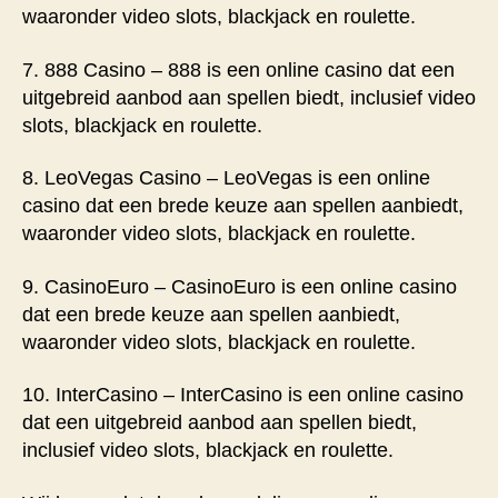
waaronder video slots, blackjack en roulette.
7. 888 Casino – 888 is een online casino dat een
uitgebreid aanbod aan spellen biedt, inclusief video
slots, blackjack en roulette.
8. LeoVegas Casino – LeoVegas is een online
casino dat een brede keuze aan spellen aanbiedt,
waaronder video slots, blackjack en roulette.
9. CasinoEuro – CasinoEuro is een online casino
dat een brede keuze aan spellen aanbiedt,
waaronder video slots, blackjack en roulette.
10. InterCasino – InterCasino is een online casino
dat een uitgebreid aanbod aan spellen biedt,
inclusief video slots, blackjack en roulette.