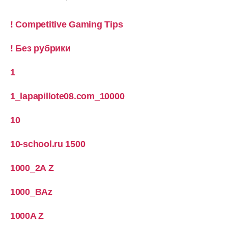
! Competitive Gaming Tips
! Без рубрики
1
1_lapapillote08.com_10000
10
10-school.ru 1500
1000_2A Z
1000_BAz
1000A Z