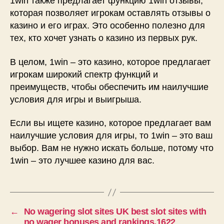
1win также предлагает функцию 1win отзывы,
которая позволяет игрокам оставлять отзывы о
казино и его играх. Это особенно полезно для
тех, кто хочет узнать о казино из первых рук.
В целом, 1win – это казино, которое предлагает
игрокам широкий спектр функций и
преимуществ, чтобы обеспечить им наилучшие
условия для игры и выигрыша.
Если вы ищете казино, которое предлагает вам
наилучшие условия для игры, то 1win – это ваш
выбор. Вам не нужно искать больше, потому что
1win – это лучшее казино для вас.
←
No wagering slot sites UK best slot sites with
no wager bonuses and rankings.1622