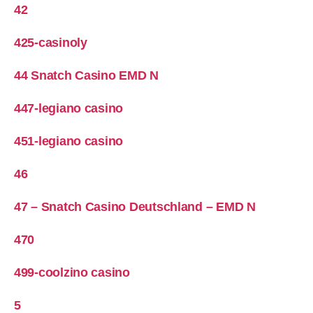
42
425-casinoly
44 Snatch Casino EMD N
447-legiano casino
451-legiano casino
46
47 – Snatch Casino Deutschland – EMD N
470
499-coolzino casino
5