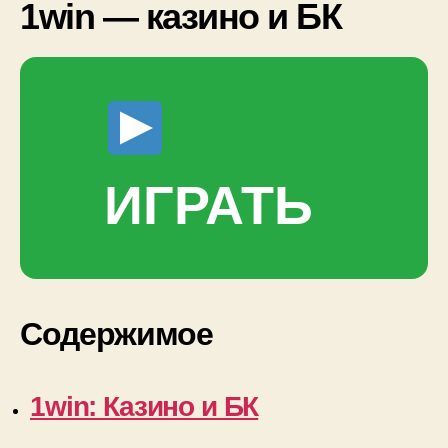
の
1win — казино и БК
ИГРАТЬ
Содержимое
1win: Казино и БК