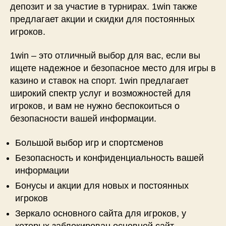
депозит и за участие в турнирах. 1win также
предлагает акции и скидки для постоянных
игроков.
1win – это отличный выбор для вас, если вы
ищете надежное и безопасное место для игры в
казино и ставок на спорт. 1win предлагает
широкий спектр услуг и возможностей для
игроков, и вам не нужно беспокоиться о
безопасности вашей информации.
Большой выбор игр и спортсменов
Безопасность и конфиденциальность вашей
информации
Бонусы и акции для новых и постоянных
игроков
Зеркало основного сайта для игроков, у
которых заблокирован основной сайт