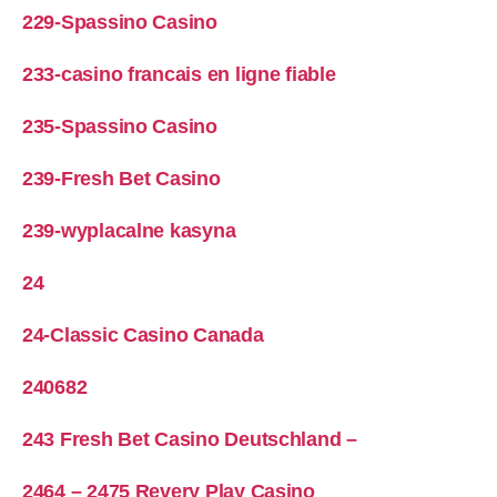
229-Spassino Casino
233-casino francais en ligne fiable
235-Spassino Casino
239-Fresh Bet Casino
239-wyplacalne kasyna
24
24-Classic Casino Canada
240682
243 Fresh Bet Casino Deutschland –
2464 – 2475 Revery Play Casino