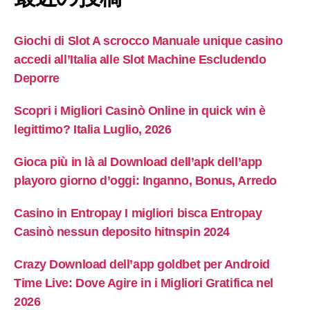
Giochi di Slot A scrocco Manuale unique casino
accedi all’Italia alle Slot Machine Escludendo
Deporre
Scopri i Migliori Casinò Online in quick win è
legittimo? Italia Luglio, 2026
Gioca più in là al Download dell’apk dell’app
playoro giorno d’oggi: Inganno, Bonus, Arredo
Casino in Entropay I migliori bisca Entropay
Casinò nessun deposito hitnspin 2024
Crazy Download dell’app goldbet per Android
Time Live: Dove Agire in i Migliori Gratifica nel
2026