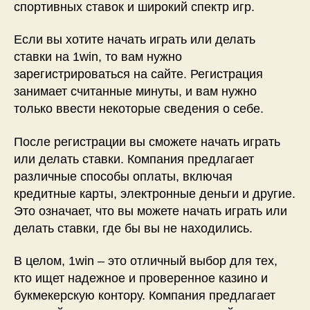
спортивных ставок и широкий спектр игр.
Если вы хотите начать играть или делать
ставки на 1win, то вам нужно
зарегистрироваться на сайте. Регистрация
занимает считанные минуты, и вам нужно
только ввести некоторые сведения о себе.
После регистрации вы сможете начать играть
или делать ставки. Компания предлагает
различные способы оплаты, включая
кредитные карты, электронные деньги и другие.
Это означает, что вы можете начать играть или
делать ставки, где бы вы не находились.
В целом, 1win – это отличный выбор для тех,
кто ищет надежное и проверенное казино и
букмекерскую контору. Компания предлагает