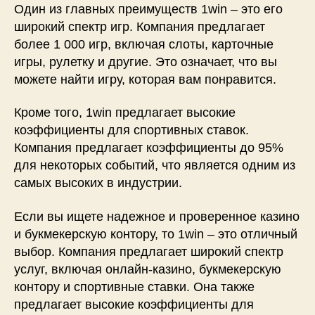
Один из главных преимуществ 1win – это его
широкий спектр игр. Компания предлагает
более 1 000 игр, включая слоты, карточные
игры, рулетку и другие. Это означает, что вы
можете найти игру, которая вам понравится.
Кроме того, 1win предлагает высокие
коэффициенты для спортивных ставок.
Компания предлагает коэффициенты до 95%
для некоторых событий, что является одним из
самых высоких в индустрии.
Если вы ищете надежное и проверенное казино
и букмекерскую контору, то 1win – это отличный
выбор. Компания предлагает широкий спектр
услуг, включая онлайн-казино, букмекерскую
контору и спортивные ставки. Она также
предлагает высокие коэффициенты для