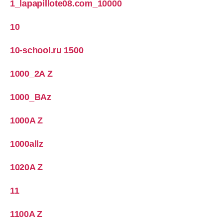
1_lapapillote08.com_10000
10
10-school.ru 1500
1000_2A Z
1000_BAz
1000A Z
1000allz
1020A Z
11
1100A Z