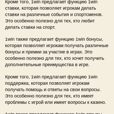
Кроме того, 1win предлагает функцию 1win
ставки, которая позволяет игрокам делать
ставки на различные события и спортсменов.
Это особенно полезно для тех, кто любит
делать ставки на спорт.
1win также предлагает функцию 1win бонусы,
которая позволяет игрокам получать различные
бонусы и премии за участие в играх. Это
особенно полезно для тех, кто хочет получить
дополнительные преимущества в игре.
Кроме того, 1win предлагает функцию 1win
поддержка, которая позволяет игрокам
получать помощь и ответы на свои вопросы.
Это особенно полезно для тех, кто имеет
проблемы с игрой или имеет вопросы к казино.