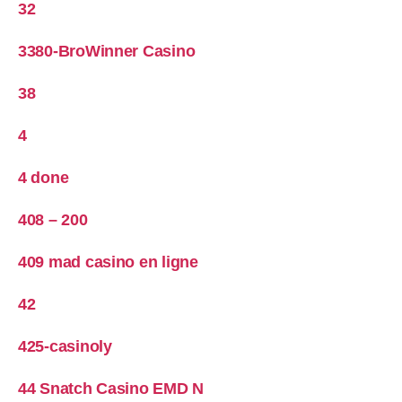
32
3380-BroWinner Casino
38
4
4 done
408 – 200
409 mad casino en ligne
42
425-casinoly
44 Snatch Casino EMD N