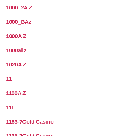
1000_2A Z
1000_BAz
1000A Z
1000allz
1020A Z
11
1100A Z
111
1163-7Gold Casino
1165-7Gold Casino