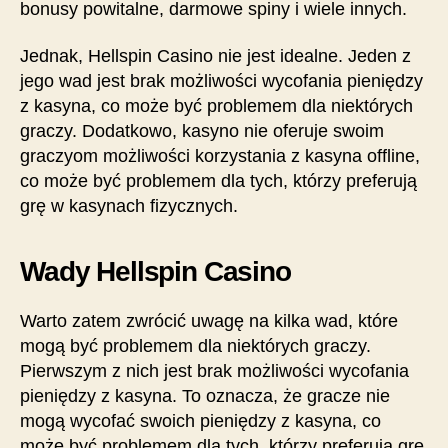
bonusy powitalne, darmowe spiny i wiele innych.
Jednak, Hellspin Casino nie jest idealne. Jeden z
jego wad jest brak możliwości wycofania pieniędzy
z kasyna, co może być problemem dla niektórych
graczy. Dodatkowo, kasyno nie oferuje swoim
graczyom możliwości korzystania z kasyna offline,
co może być problemem dla tych, którzy preferują
grę w kasynach fizycznych.
Wady Hellspin Casino
Warto zatem zwrócić uwagę na kilka wad, które
mogą być problemem dla niektórych graczy.
Pierwszym z nich jest brak możliwości wycofania
pieniędzy z kasyna. To oznacza, że gracze nie
mogą wycofać swoich pieniędzy z kasyna, co
może być problemem dla tych, którzy preferują grę