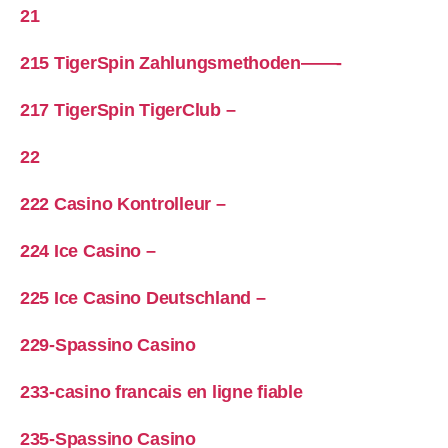
21
215 TigerSpin Zahlungsmethoden——-
217 TigerSpin TigerClub –
22
222 Casino Kontrolleur –
224 Ice Casino –
225 Ice Casino Deutschland –
229-Spassino Casino
233-casino francais en ligne fiable
235-Spassino Casino