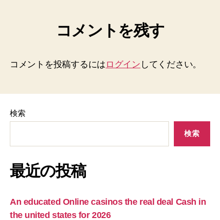
コメントを残す
コメントを投稿するには
ログイン
してください。
検索
検索
最近の投稿
An educated Online casinos the real deal Cash in
the united states for 2026