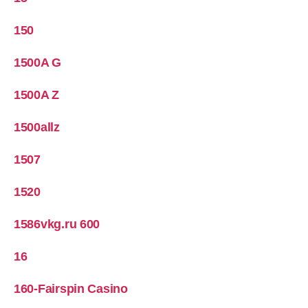
150
1500A G
1500A Z
1500allz
1507
1520
1586vkg.ru 600
16
160-Fairspin Casino