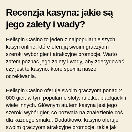
Recenzja kasyna: jakie są
jego zalety i wady?
Hellspin Casino to jeden z najpopularniejszych
kasyn online, które oferują swoim graczyom
szeroki wybór gier i atrakcyjne promocje. Warto
zatem poznać jego zalety i wady, aby zdecydować,
czy jest to kasyno, które spełnia nasze
oczekiwania.
Hellspin Casino oferuje swoim graczyom ponad 2
000 gier, w tym popularne sloty, ruletke, blackjacki i
wiele innych. Głównym atutem kasyna jest jego
szeroki wybór gier, co pozwala na znalezienie coś
dla każdego smaku. Dodatkowo, kasyno oferuje
swoim graczyom atrakcyjne promocje, takie jak