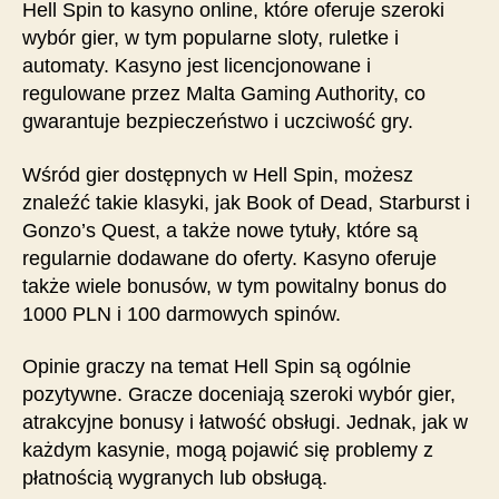
Hell Spin to kasyno online, które oferuje szeroki
wybór gier, w tym popularne sloty, ruletke i
automaty. Kasyno jest licencjonowane i
regulowane przez Malta Gaming Authority, co
gwarantuje bezpieczeństwo i uczciwość gry.
Wśród gier dostępnych w Hell Spin, możesz
znaleźć takie klasyki, jak Book of Dead, Starburst i
Gonzo’s Quest, a także nowe tytuły, które są
regularnie dodawane do oferty. Kasyno oferuje
także wiele bonusów, w tym powitalny bonus do
1000 PLN i 100 darmowych spinów.
Opinie graczy na temat Hell Spin są ogólnie
pozytywne. Gracze doceniają szeroki wybór gier,
atrakcyjne bonusy i łatwość obsługi. Jednak, jak w
każdym kasynie, mogą pojawić się problemy z
płatnością wygranych lub obsługą.