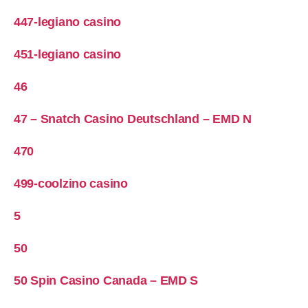
447-legiano casino
451-legiano casino
46
47 – Snatch Casino Deutschland – EMD N
470
499-coolzino casino
5
50
50 Spin Casino Canada – EMD S