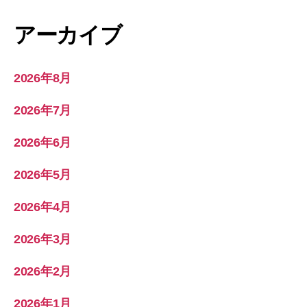
アーカイブ
2026年8月
2026年7月
2026年6月
2026年5月
2026年4月
2026年3月
2026年2月
2026年1月