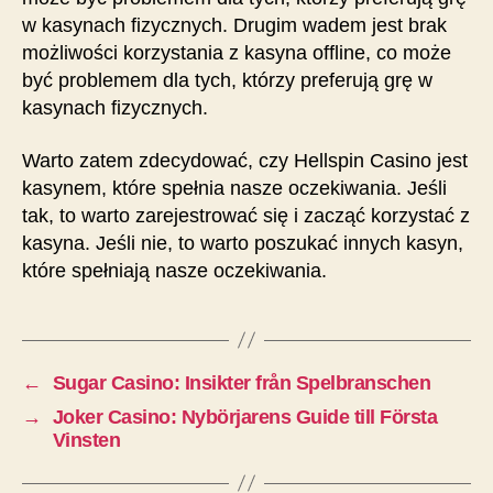
w kasynach fizycznych. Drugim wadem jest brak
możliwości korzystania z kasyna offline, co może
być problemem dla tych, którzy preferują grę w
kasynach fizycznych.
Warto zatem zdecydować, czy Hellspin Casino jest
kasynem, które spełnia nasze oczekiwania. Jeśli
tak, to warto zarejestrować się i zacząć korzystać z
kasyna. Jeśli nie, to warto poszukać innych kasyn,
które spełniają nasze oczekiwania.
←
Sugar Casino: Insikter från Spelbranschen
→
Joker Casino: Nybörjarens Guide till Första
Vinsten