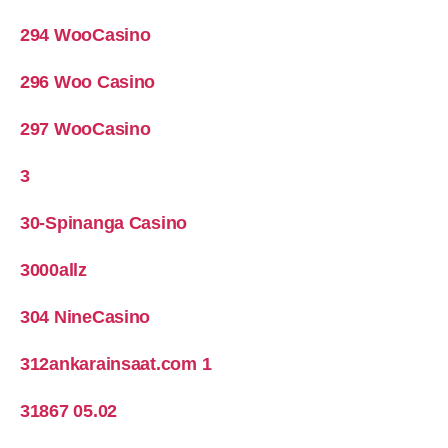
294 WooCasino
296 Woo Casino
297 WooCasino
3
30-Spinanga Casino
3000allz
304 NineCasino
312ankarainsaat.com 1
31867 05.02