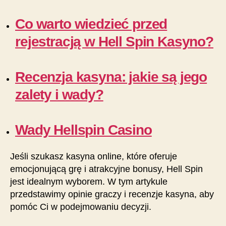
Co warto wiedzieć przed
rejestracją w Hell Spin Kasyno?
Recenzja kasyna: jakie są jego
zalety i wady?
Wady Hellspin Casino
Jeśli szukasz kasyna online, które oferuje
emocjonującą grę i atrakcyjne bonusy, Hell Spin
jest idealnym wyborem. W tym artykule
przedstawimy opinie graczy i recenzje kasyna, aby
pomóc Ci w podejmowaniu decyzji.