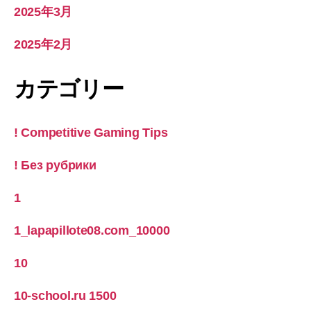
2025年3月
2025年2月
カテゴリー
! Competitive Gaming Tips
! Без рубрики
1
1_lapapillote08.com_10000
10
10-school.ru 1500