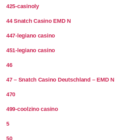
425-casinoly
44 Snatch Casino EMD N
447-legiano casino
451-legiano casino
46
47 – Snatch Casino Deutschland – EMD N
470
499-coolzino casino
5
50