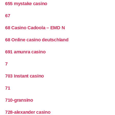
655 mystake casino
67
68 Casino Cadoola – EMD N
68 Online casino deutschland
691 amunra casino
7
703 Instant casino
71
710-gransino
728-alexander casino