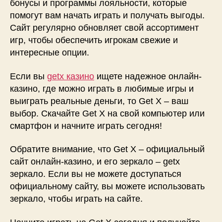
бонусы и программы лояльности, которые
помогут вам начать играть и получать выгоды.
Сайт регулярно обновляет свой ассортимент
игр, чтобы обеспечить игрокам свежие и
интересные опции.
Если вы
getx казино
ищете надежное онлайн-
казино, где можно играть в любимые игры и
выиграть реальные деньги, то Get X – ваш
выбор. Скачайте Get X на свой компьютер или
смартфон и начните играть сегодня!
Обратите внимание, что Get X – официальный
сайт онлайн-казино, и его зеркало – getx
зеркало. Если вы не можете доступаться
официальному сайту, вы можете использовать
зеркало, чтобы играть на сайте.