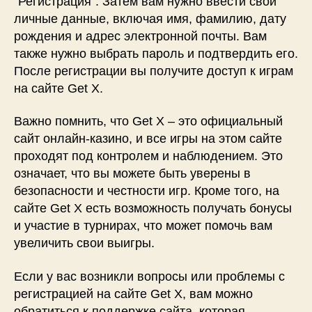
“Регистрация”. Затем вам нужно ввести свои
личные данные, включая имя, фамилию, дату
рождения и адрес электронной почты. Вам
также нужно выбрать пароль и подтвердить его.
После регистрации вы получите доступ к играм
на сайте Get X.
Важно помнить, что Get X – это официальный
сайт онлайн-казино, и все игры на этом сайте
проходят под контролем и наблюдением. Это
означает, что вы можете быть уверены в
безопасности и честности игр. Кроме того, на
сайте Get X есть возможность получать бонусы
и участие в турнирах, что может помочь вам
увеличить свои выигры.
Если у вас возникли вопросы или проблемы с
регистрацией на сайте Get X, вам можно
обратиться к поддержке сайта, которая