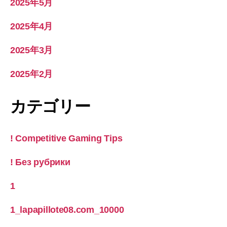
2025年5月
2025年4月
2025年3月
2025年2月
カテゴリー
! Competitive Gaming Tips
! Без рубрики
1
1_lapapillote08.com_10000