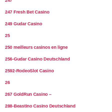
247
247 Fresh Bet Casino
249 Gudar Casino
25
250 meilleurs casinos en ligne
256-Gudar Casino Deutschland
2592-RodeoSlot Casino
26
267 GoldRun Casino –
288-Beastino Casino Deutschland