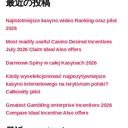
最近の投稿
Najistotniejsze kasyno wideo Ranking oraz pilot
2026
Most readily useful Casino Desired Incentives
July 2026 Claim Ideal Also offers
Darmowe Spiny w całej Kasynach 2026
Kiedy wyselekcjonować najpozytywniejsze
kasyno internetowego na terytorium polski?
Całkowity pilot
Greatest Gambling enterprise Incentives 2026
Compare Ideal Incentive Also offers