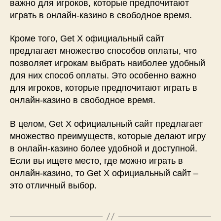
важно для игроков, которые предпочитают
играть в онлайн-казино в свободное время.
Кроме того, Get X официальный сайт
предлагает множество способов оплаты, что
позволяет игрокам выбрать наиболее удобный
для них способ оплаты. Это особенно важно
для игроков, которые предпочитают играть в
онлайн-казино в свободное время.
В целом, Get X официальный сайт предлагает
множество преимуществ, которые делают игру
в онлайн-казино более удобной и доступной.
Если вы ищете место, где можно играть в
онлайн-казино, то Get X официальный сайт –
это отличный выбор.