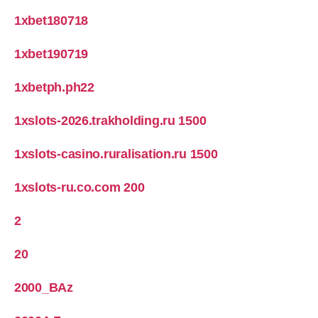
1xbet180718
1xbet190719
1xbetph.ph22
1xslots-2026.trakholding.ru 1500
1xslots-casino.ruralisation.ru 1500
1xslots-ru.co.com 200
2
20
2000_BAz