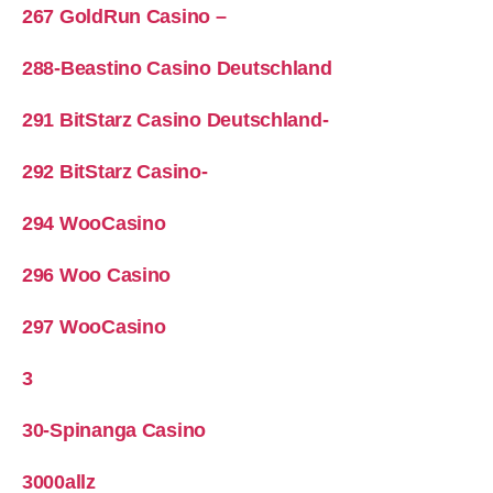
267 GoldRun Casino –
288-Beastino Casino Deutschland
291 BitStarz Casino Deutschland-
292 BitStarz Casino-
294 WooCasino
296 Woo Casino
297 WooCasino
3
30-Spinanga Casino
3000allz