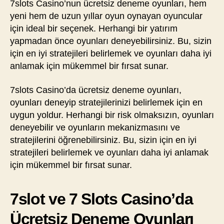
7slots Casino’nun ücretsiz deneme oyunları, hem
yeni hem de uzun yıllar oyun oynayan oyuncular
için ideal bir seçenek. Herhangi bir yatırım
yapmadan önce oyunları deneyebilirsiniz. Bu, sizin
için en iyi stratejileri belirlemek ve oyunları daha iyi
anlamak için mükemmel bir fırsat sunar.
7slots Casino’da ücretsiz deneme oyunları,
oyunları deneyip stratejilerinizi belirlemek için en
uygun yoldur. Herhangi bir risk olmaksızın, oyunları
deneyebilir ve oyunların mekanizmasını ve
stratejilerini öğrenebilirsiniz. Bu, sizin için en iyi
stratejileri belirlemek ve oyunları daha iyi anlamak
için mükemmel bir fırsat sunar.
7slot ve 7 Slots Casino’da
Ücretsiz Deneme Oyunları