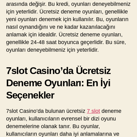
arasında değişir. Bu kredi, oyunları deneyebilmeniz
için yeterlidir. Ücretsiz deneme oyunları, genellikle
yeni oyunları denemek için kullanılır. Bu, oyunların
nasıl oynandığını ve ne kadar kazanılacağını
anlamak için idealdir. Ücretsiz deneme oyunları,
genellikle 24-48 saat boyunca geçerlidir. Bu süre,
oyunları deneyebilmeniz için yeterlidir.
7slot Casino’da Ücretsiz
Deneme Oyunları: En İyi
Seçenekler
7slot Casino’da bulunan ücretsiz
7 slot
deneme
oyunları, kullanıcıların evrensel bir dizi oyunu
denemelerine olanak tanır. Bu oyunlar,
kullanıcıların oyunları daha iyi anlamalarına ve