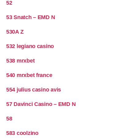
52
53 Snatch – EMD N
530A Z
532 legiano casino
538 mrxbet
540 mrxbet france
554 julius casino avis
57 Davinci Casino – EMD N
58
583 coolzino