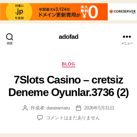
adofad
検索
メニュー
カ
BLOG
テ
7Slots Casino – cretsiz
ゴ
リ
Deneme Oyunlar.3736 (2)
ー
作成者:
darairamaru
2026年5月31日
投
投
稿
稿
7Slots
コメントはまだありません
者
日
Casino
–