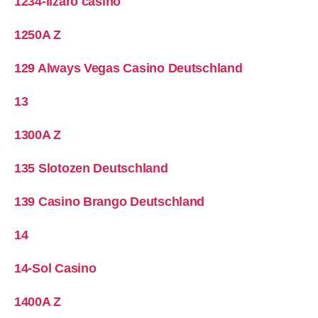
1234-lizaro casino
1250A Z
129 Always Vegas Casino Deutschland
13
1300A Z
135 Slotozen Deutschland
139 Casino Brango Deutschland
14
14-Sol Casino
1400A Z