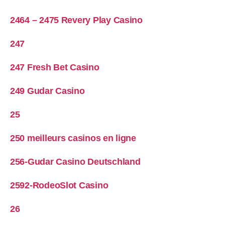
2464 – 2475 Revery Play Casino
247
247 Fresh Bet Casino
249 Gudar Casino
25
250 meilleurs casinos en ligne
256-Gudar Casino Deutschland
2592-RodeoSlot Casino
26