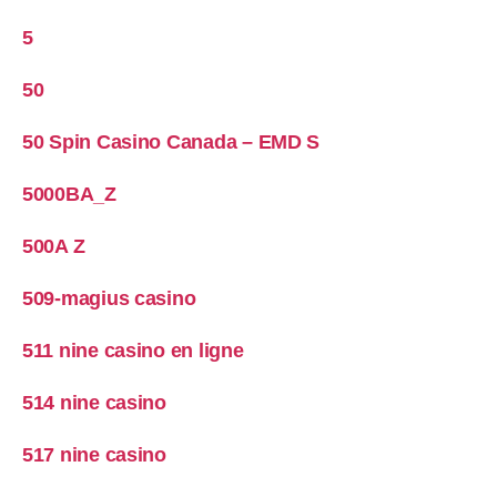
5
50
50 Spin Casino Canada – EMD S
5000BA_Z
500A Z
509-magius casino
511 nine casino en ligne
514 nine casino
517 nine casino