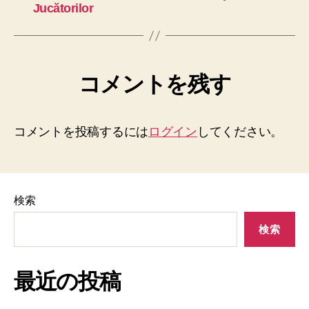
Jucătorilor
コメントを残す
コメントを投稿するには
ログイン
してください。
検索
検索
最近の投稿