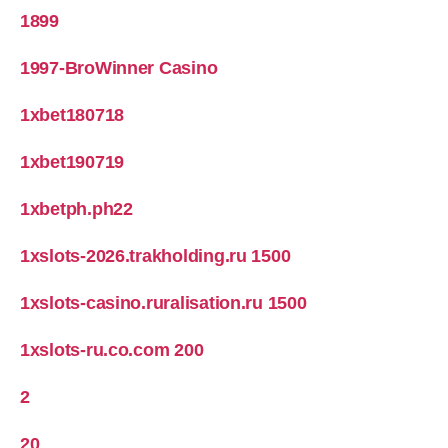
1899
1997-BroWinner Casino
1xbet180718
1xbet190719
1xbetph.ph22
1xslots-2026.trakholding.ru 1500
1xslots-casino.ruralisation.ru 1500
1xslots-ru.co.com 200
2
20