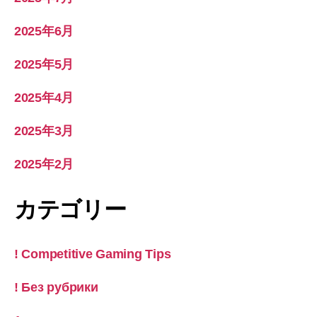
2025年6月
2025年5月
2025年4月
2025年3月
2025年2月
カテゴリー
! Competitive Gaming Tips
! Без рубрики