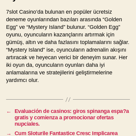
7slot Casino’da bulunan en popüler ücretsiz
deneme oyunlarından bazıları arasında “Golden
Egg” ve “Mystery Island” bulunur. “Golden Egg”
oyunu, oyuncuların kazançlarını artırmak için
gümüş, altın ve daha fazlasını toplamalarını sağlar.
“Mystery Island” ise, oyuncuların adrenalin akışını
artıracak ve heyecan verici bir deneyim sunar. Her
iki oyun da, oyuncuların oyunları daha iyi
anlamalarına ve stratejilerini geliştirmelerine
yardımcı olur.
←
Evaluación de casinos: giros spinanga espa?a
gratis y comienza a promocionar ofertas
nupciales.
→
Cum Sloturile Fantastice Cresc Implicarea