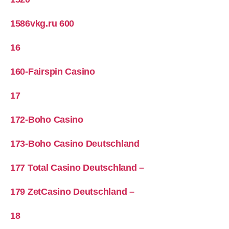
1586vkg.ru 600
16
160-Fairspin Casino
17
172-Boho Casino
173-Boho Casino Deutschland
177 Total Casino Deutschland –
179 ZetCasino Deutschland –
18