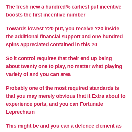
The fresh new a hundred% earliest put incentive
boosts the first incentive number
Towards lowest ?20 put, you receive ?20 inside
the additional financial support and one hundred
spins appreciated contained in this ?0
So it control requires that their end up being
about twenty one to play, no matter what playing
variety of and you can area
Probably one of the most required standards is
that you may merely obvious that it Extra about to
experience ports, and you can Fortunate
Leprechaun
This might be and you can a defence element as