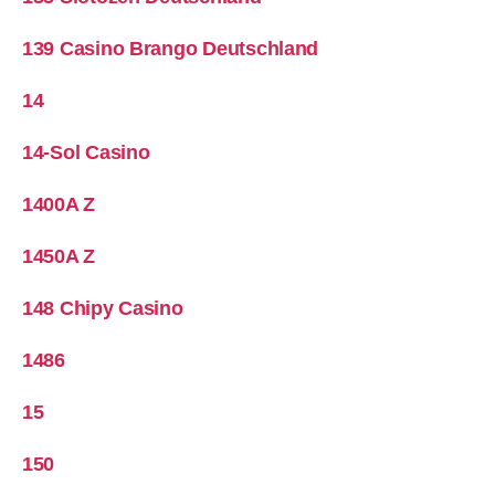
139 Casino Brango Deutschland
14
14-Sol Casino
1400A Z
1450A Z
148 Chipy Casino
1486
15
150