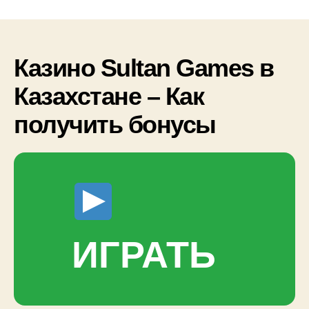
в
Казахстане
Как
получить
Казино Sultan Games в
бонусы.3758
Казахстане – Как
へ
の
получить бонусы
ИГРАТЬ