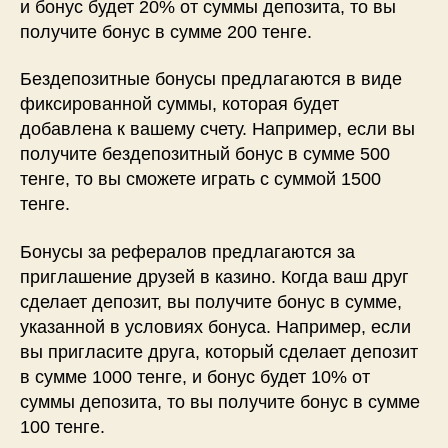
и бонус будет 20% от суммы депозита, то вы
получите бонус в сумме 200 тенге.
Бездепозитные бонусы предлагаются в виде
фиксированной суммы, которая будет
добавлена к вашему счету. Например, если вы
получите бездепозитный бонус в сумме 500
тенге, то вы сможете играть с суммой 1500
тенге.
Бонусы за рефералов предлагаются за
приглашение друзей в казино. Когда ваш друг
сделает депозит, вы получите бонус в сумме,
указанной в условиях бонуса. Например, если
вы пригласите друга, который сделает депозит
в сумме 1000 тенге, и бонус будет 10% от
суммы депозита, то вы получите бонус в сумме
100 тенге.