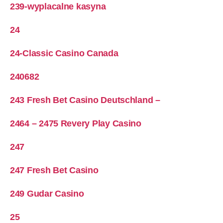
239-wyplacalne kasyna
24
24-Classic Casino Canada
240682
243 Fresh Bet Casino Deutschland –
2464 – 2475 Revery Play Casino
247
247 Fresh Bet Casino
249 Gudar Casino
25