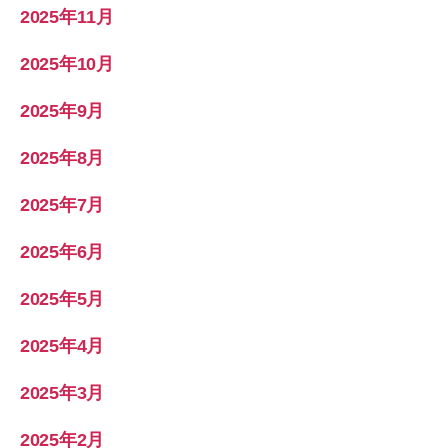
2025年11月
2025年10月
2025年9月
2025年8月
2025年7月
2025年6月
2025年5月
2025年4月
2025年3月
2025年2月