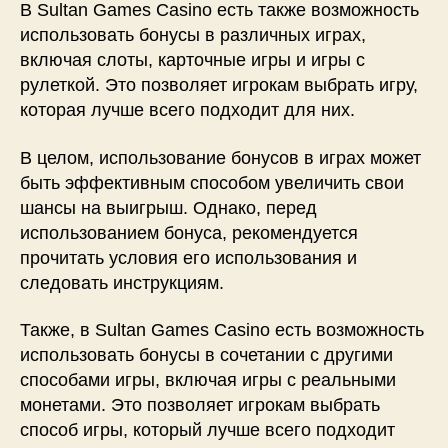
В Sultan Games Casino есть также возможность
использовать бонусы в различных играх,
включая слоты, карточные игры и игры с
рулеткой. Это позволяет игрокам выбрать игру,
которая лучше всего подходит для них.
В целом, использование бонусов в играх может
быть эффективным способом увеличить свои
шансы на выигрыш. Однако, перед
использованием бонуса, рекомендуется
прочитать условия его использования и
следовать инструкциям.
Также, в Sultan Games Casino есть возможность
использовать бонусы в сочетании с другими
способами игры, включая игры с реальными
монетами. Это позволяет игрокам выбрать
способ игры, который лучше всего подходит