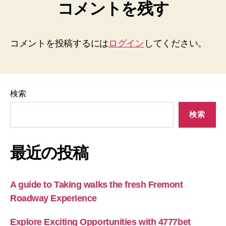
コメントを残す
コメントを投稿するには
ログイン
してください。
検索
検索
最近の投稿
A guide to Taking walks the fresh Fremont
Roadway Experience
Explore Exciting Opportunities with 4777bet