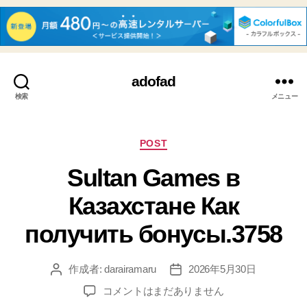
adofad
検索
メニュー
カ
POST
テ
Sultan Games в
ゴ
リ
Казахстане Как
ー
получить бонусы.3758
作成者:
darairamaru
2026年5月30日
投
投
稿
稿
Sultan
コメントはまだありません
者
日
Games