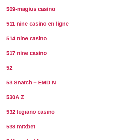
509-magius casino
511 nine casino en ligne
514 nine casino
517 nine casino
52
53 Snatch – EMD N
530A Z
532 legiano casino
538 mrxbet