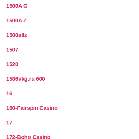
1500A G
1500A Z
1500allz
1507
1520
1586vkg.ru 600
16
160-Fairspin Casino
17
172-Boho Casino