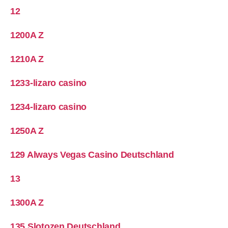
12
1200A Z
1210A Z
1233-lizaro casino
1234-lizaro casino
1250A Z
129 Always Vegas Casino Deutschland
13
1300A Z
135 Slotozen Deutschland