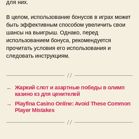
для них.
В целом, использование бонусов в играх может
быть эффективным способом увеличить свои
шансы на выигрыш. Однако, перед
использованием бонуса, рекомендуется
прочитать условия его использования и
следовать инструкциям.
←
Жаркий слот и азартные победы в олимп
казино кз для ценителей
→
Playfina Casino Online: Avoid These Common
Player Mistakes