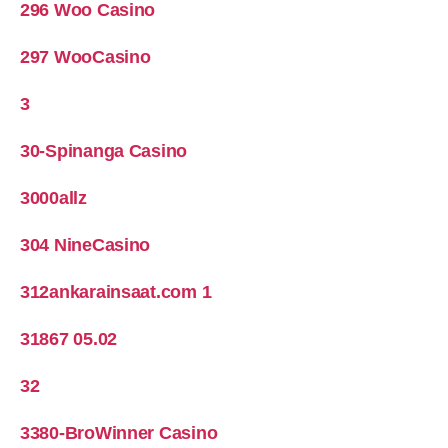
296 Woo Casino
297 WooCasino
3
30-Spinanga Casino
3000allz
304 NineCasino
312ankarainsaat.com 1
31867 05.02
32
3380-BroWinner Casino