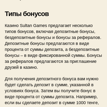
Типы бонусов
Казино Sultan Games предлагает несколько
типов бонусов, включая депозитные бонусы,
бездепозитные бонусы и бонусы за рефералов.
Депозитные бонусы предлагаются в виде
процента от суммы депозита, а бездепозитные
бонусы – в виде фиксированной суммы. Бонусы
за рефералов предлагаются за приглашение
друзей в казино.
Для получения депозитного бонуса вам нужно
будет сделать депозит в сумме, указанной в
условиях бонуса. Затем вы получите бонус в
виде процента от суммы депозита. Например,
если вы сделаете депозит в сумме 1000 тенге,