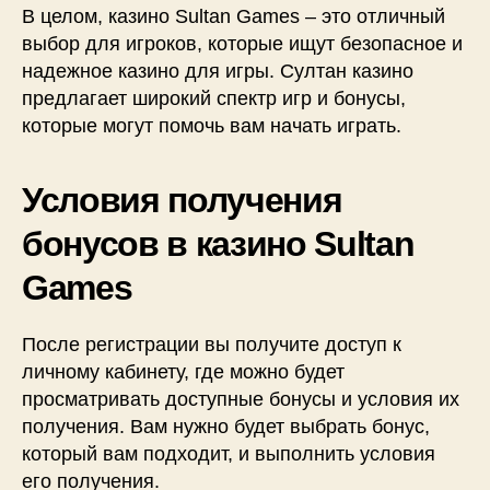
В целом, казино Sultan Games – это отличный
выбор для игроков, которые ищут безопасное и
надежное казино для игры. Султан казино
предлагает широкий спектр игр и бонусы,
которые могут помочь вам начать играть.
Условия получения
бонусов в казино Sultan
Games
После регистрации вы получите доступ к
личному кабинету, где можно будет
просматривать доступные бонусы и условия их
получения. Вам нужно будет выбрать бонус,
который вам подходит, и выполнить условия
его получения.