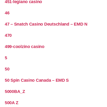
451-legiano casino
46
47 – Snatch Casino Deutschland – EMD N
470
499-coolzino casino
5
50
50 Spin Casino Canada – EMD S
5000BA_Z
500A Z