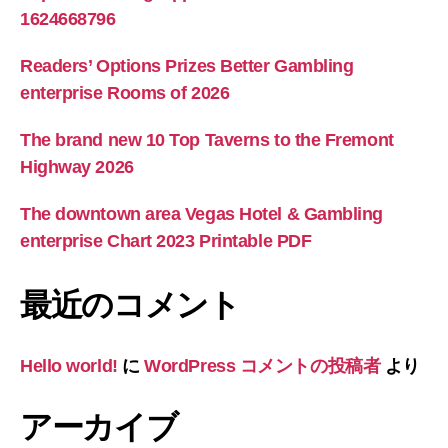
1624668796
Readers’ Options Prizes Better Gambling
enterprise Rooms of 2026
The brand new 10 Top Taverns to the Fremont
Highway 2026
The downtown area Vegas Hotel & Gambling
enterprise Chart 2023 Printable PDF
最近のコメント
Hello world!
に
WordPress コメントの投稿者
より
アーカイブ