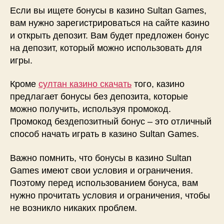
Если вы ищете бонусы в казино Sultan Games,
вам нужно зарегистрироваться на сайте казино
и открыть депозит. Вам будет предложен бонус
на депозит, который можно использовать для
игры.
Кроме
султан казино скачать
того, казино
предлагает бонусы без депозита, которые
можно получить, используя промокод.
Промокод бездепозитный бонус – это отличный
способ начать играть в казино Sultan Games.
Важно помнить, что бонусы в казино Sultan
Games имеют свои условия и ограничения.
Поэтому перед использованием бонуса, вам
нужно прочитать условия и ограничения, чтобы
не возникло никаких проблем.