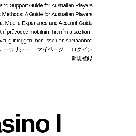
and Support Guide for Australian Players
Methods: A Guide for Australian Players
ia: Mobile Experience and Account Guide
etní průvodce mobilním hraním a sázkami
veilig inloggen, bonussen en spelaanbod
シーポリシー
マイページ
ログイン
新規登録
sino l