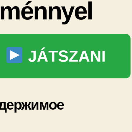
lménnyel
JÁTSZANI
держимое