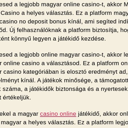
esed a legjobb magyar online casino-t, akkor 
 Casino a helyes választás. Ez a platform mag
 casino no deposit bonus kínál, ami segíted indí
őd. Új felhasználóknak a platform biztosítja, h
ént könnyű legyen a játékidő kezdése.
esed a legjobb online magyar casino-t, akkor l
 online casino a választásod. Ez a platform on
 casino kategóriában is elosztó eredményt ad,
élményt kínál. A játékok minősége, a támogatot
k száma, a játékidők biztonsága és a nyertesek
 értékeljük.
ekel a magyar
casino online
játékidő, akkor on
 magyar a helyes választás. Ez a platform legj