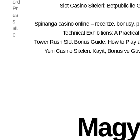
ord
Slot Casino Siteleri: Betpublic il
Pr
es
s
Spinanga casino online – recenze, bonusy, p
sit
Technical Exhibitions: A Practica
e
Tower Rush Slot Bonus Guide: How to Play 
Yeni Casino Siteleri: Kayıt, Bonus ve Güv
Magya