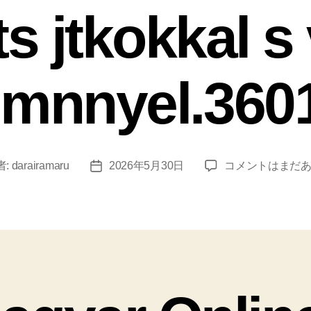
s jtkokkal s
lmnnyel.360
Magyar
者:
darairamaru
2026年5月30日
コメントはまだ
投
Online
稿
Casino
日
l
oszts
jtkokkal
s
vals
lmnnyel.3601