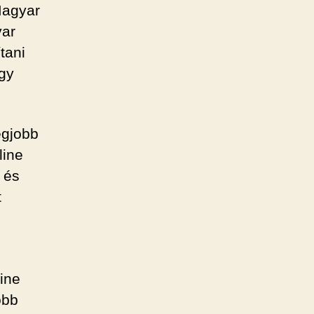
Magyar
yar
tani
ogy
egjobb
line
 és
t
line
obb