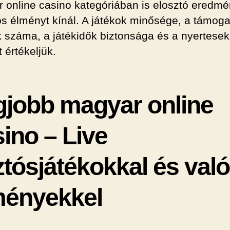
 online casino kategóriában is elosztó eredmé
ós élményt kínál. A játékok minősége, a támoga
k száma, a játékidők biztonsága és a nyertesek
 értékeljük.
gjobb magyar online
ino – Live
tósjátékokkal és val
ményekkel