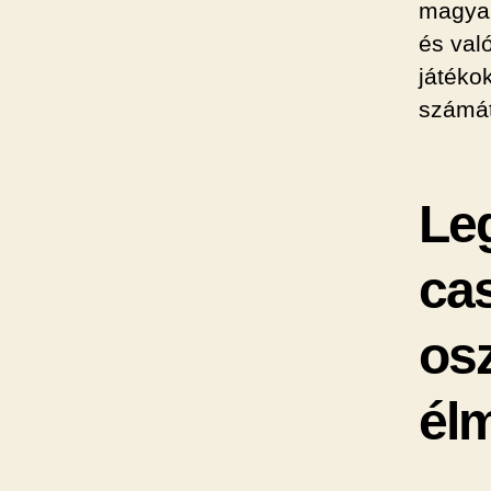
magyar
és val
játéko
számát
Le
cas
osz
él