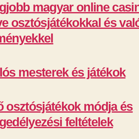
gjobb magyar online casi
ve osztósjátékokkal és val
ményekkel
lós mesterek és játékok
ő osztósjátékok módja és
gedélyezési feltételek