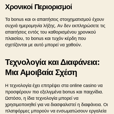
Χρονικοί Περιορισμοί
Τα bonus και οι απαιτήσεις στοιχηματισμού έχουν
συχνά ημερομηνία λήξης. Αν δεν εκπληρώσετε τις
απαιτήσεις εντός του καθορισμένου χρονικού
πλαισίου, το bonus και τυχόν κέρδη που
σχετίζονται με αυτό μπορεί να χαθούν.
Τεχνολογία και Διαφάνεια:
Μια Αμοιβαία Σχέση
Η τεχνολογία έχει επιτρέψει στα online casino να
προσφέρουν πιο εξελιγμένα bonus και παιχνίδια.
Ωστόσο, η ίδια τεχνολογία μπορεί να
χρησιμοποιηθεί για να διασφαλιστεί η διαφάνεια. Οι
πλατφόρμες μπορούν να ενσωματώσουν εργαλεία