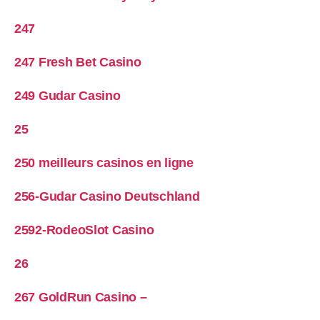
247
247 Fresh Bet Casino
249 Gudar Casino
25
250 meilleurs casinos en ligne
256-Gudar Casino Deutschland
2592-RodeoSlot Casino
26
267 GoldRun Casino –