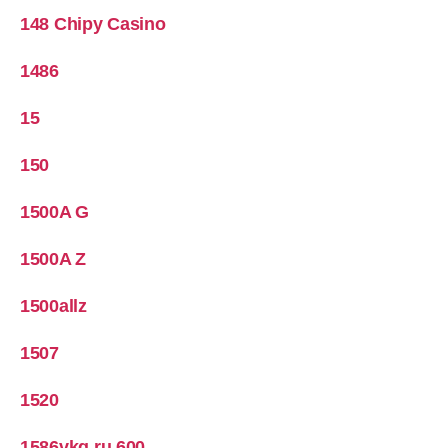
148 Chipy Casino
1486
15
150
1500A G
1500A Z
1500allz
1507
1520
1586vkg.ru 600