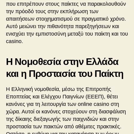
που επιτρέπουν στους παίκτες να παρακολουθούν
την πρόοδό τους στην εκπλήρωση των
απαιτήσεων στοιχηματισμού σε πραγματικό χρόνο.
Αυτό μειώνει την πιθανότητα παρεξηγήσεων και
ενισχύει την εμπιστοσύνη μεταξύ του παίκτη και του
casino.
Η Νομοθεσία στην Ελλάδα
και η Προστασία του Παίκτη
Η Ελληνική νομοθεσία, μέσω της Επιτροπής
Εποπτείας και Ελέγχου Παιγνίων (ΕΕΕΠ), θέτει
κανόνες για τη λειτουργία των online casino στη
χώρα. Αυτοί οι κανόνες στοχεύουν στη διασφάλιση
της δίκαιης διεξαγωγής των παιχνιδιών και στην
προστασία των παικτών από αθέμιτες πρακτικές.