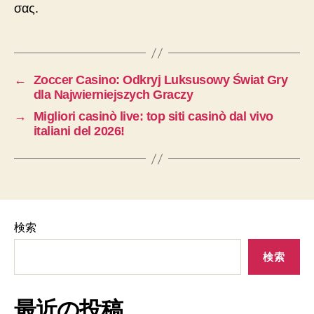
σας.
←
Zoccer Casino: Odkryj Luksusowy Świat Gry
dla Najwierniejszych Graczy
→
Migliori casinò live: top siti casinò dal vivo
italiani del 2026!
検索
検索
最近の投稿