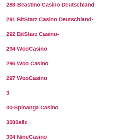
288-Beastino Casino Deutschland
291 BitStarz Casino Deutschland-
292 BitStarz Casino-
294 WooCasino
296 Woo Casino
297 WooCasino
3
30-Spinanga Casino
3000allz
304 NineCasino