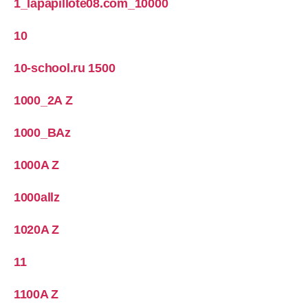
1_lapapillote08.com_10000
10
10-school.ru 1500
1000_2A Z
1000_BAz
1000A Z
1000allz
1020A Z
11
1100A Z