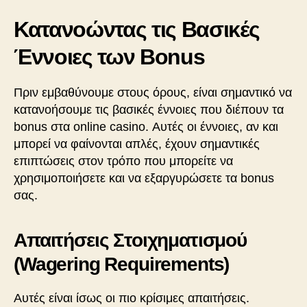
Κατανοώντας τις Βασικές
Έννοιες των Bonus
Πριν εμβαθύνουμε στους όρους, είναι σημαντικό να
κατανοήσουμε τις βασικές έννοιες που διέπουν τα
bonus στα online casino. Αυτές οι έννοιες, αν και
μπορεί να φαίνονται απλές, έχουν σημαντικές
επιπτώσεις στον τρόπο που μπορείτε να
χρησιμοποιήσετε και να εξαργυρώσετε τα bonus
σας.
Απαιτήσεις Στοιχηματισμού
(Wagering Requirements)
Αυτές είναι ίσως οι πιο κρίσιμες απαιτήσεις.