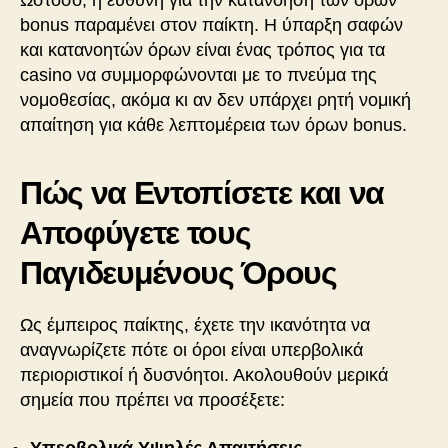
Ωστόσο, η ευθύνη για την κατανόηση των όρων
bonus παραμένει στον παίκτη. Η ύπαρξη σαφών
και κατανοητών όρων είναι ένας τρόπος για τα
casino να συμμορφώνονται με το πνεύμα της
νομοθεσίας, ακόμα κι αν δεν υπάρχει ρητή νομική
απαίτηση για κάθε λεπτομέρεια των όρων bonus.
Πώς να Εντοπίσετε και να
Αποφύγετε τους
Παγιδευμένους Όρους
Ως έμπειρος παίκτης, έχετε την ικανότητα να
αναγνωρίζετε πότε οι όροι είναι υπερβολικά
περιοριστικοί ή δυσνόητοι. Ακολουθούν μερικά
σημεία που πρέπει να προσέξετε:
Υπερβολικά Υψηλές Απαιτήσεις