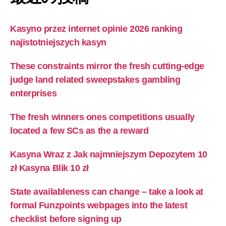
Kasyno przez internet opinie 2026 ranking
najistotniejszych kasyn
These constraints mirror the fresh cutting-edge
judge land related sweepstakes gambling
enterprises
The fresh winners ones competitions usually
located a few SCs as the a reward
Kasyna Wraz z Jak najmniejszym Depozytem 10
zł Kasyna Blik 10 zł
State availableness can change – take a look at
formal Funzpoints webpages into the latest
checklist before signing up