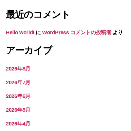
最近のコメント
Hello world!
に
WordPress コメントの投稿者
より
アーカイブ
2026年8月
2026年7月
2026年6月
2026年5月
2026年4月