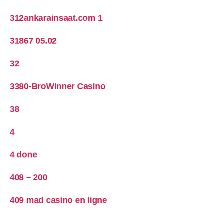
312ankarainsaat.com 1
31867 05.02
32
3380-BroWinner Casino
38
4
4 done
408 – 200
409 mad casino en ligne