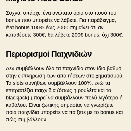
Συχνά, υπάρχει ένα ανώτατο όριο στο ποσό του
bonus που μπορείτε να λάβετε. Για παράδειγμα,
ένα bonus 100% έως 200€ σημαίνει ότι αν
καταθέσετε 300€, θα λάβετε 200€ bonus, όχι 300€.
Περιορισμοί Παιχνιδιών
Δεν συμβάλλουν όλα τα παιχνίδια στον ίδιο βαθμό
στην εκπλήρωση των απαιτήσεων στοιχηματισμού.
Τα slots συνήθως συμβάλλουν 100%, ενώ τα
επιτραπέζια παιχνίδια (όπως η ρουλέτα και το
blackjack) μπορεί να συμβάλλουν πολύ λιγότερο ή
καθόλου. Είναι ζωτικής σημασίας να γνωρίζετε
ποια παιχνίδια μπορείτε να παίξετε με το bonus και
πώς συμβάλλουν.