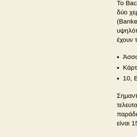
Το Bac
δύο χε
(Banke
υψηλότε
έχουν τ
Άσσο
Κάρτ
10, 
Σημαντι
τελευτ
παράδε
είναι 1