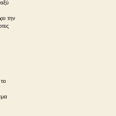
ταξύ
χει την
ρτες
 το
σμα