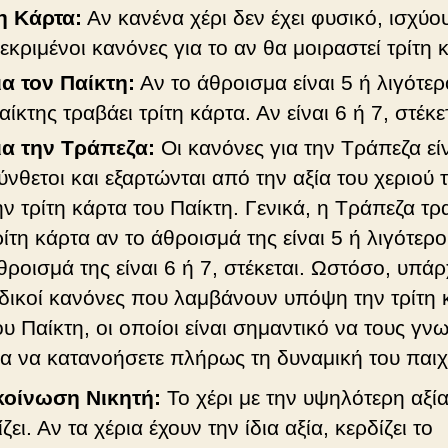
η Κάρτα:
Αν κανένα χέρι δεν έχει φυσικό, ισχύο
εκριμένοι κανόνες για το αν θα μοιραστεί τρίτη 
ια τον Παίκτη:
Αν το άθροισμα είναι 5 ή λιγότερ
αίκτης τραβάει τρίτη κάρτα. Αν είναι 6 ή 7, στέκε
ια την Τράπεζα:
Οι κανόνες για την Τράπεζα είν
ύνθετοι και εξαρτώνται από την αξία του χεριού τ
ην τρίτη κάρτα του Παίκτη. Γενικά, η Τράπεζα τρ
ρίτη κάρτα αν το άθροισμά της είναι 5 ή λιγότερο
θροισμά της είναι 6 ή 7, στέκεται. Ωστόσο, υπά
ιδικοί κανόνες που λαμβάνουν υπόψη την τρίτη 
ου Παίκτη, οι οποίοι είναι σημαντικό να τους γνω
ια να κατανοήσετε πλήρως τη δυναμική του παιχ
οίνωση Νικητή:
Το χέρι με την υψηλότερη αξί
ζει. Αν τα χέρια έχουν την ίδια αξία, κερδίζει το