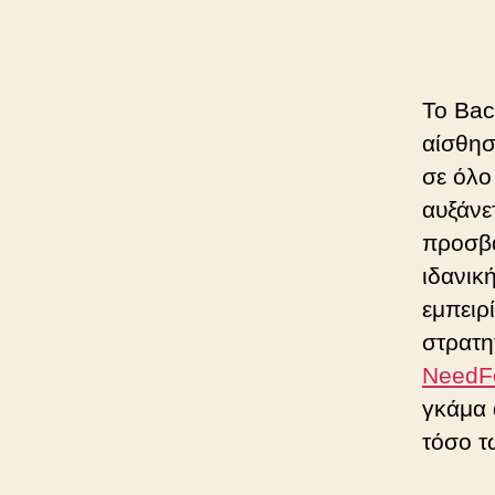
Το Bac
αίσθησ
σε όλο
αυξάνε
προσβα
ιδανικ
εμπειρ
στρατη
NeedF
γκάμα 
τόσο τ