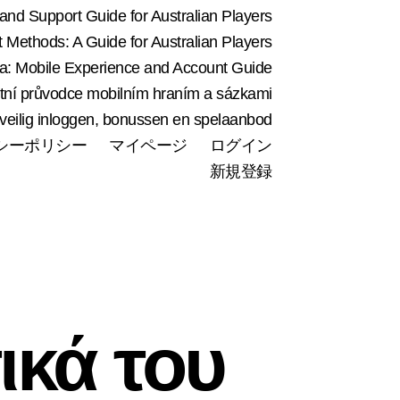
and Support Guide for Australian Players
Methods: A Guide for Australian Players
ia: Mobile Experience and Account Guide
etní průvodce mobilním hraním a sázkami
veilig inloggen, bonussen en spelaanbod
シーポリシー
マイページ
ログイン
新規登録
ικά του