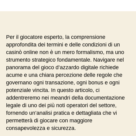
稿
稿
者
日
Per il giocatore esperto, la comprensione
approfondita dei termini e delle condizioni di un
casinò online non è un mero formalismo, ma uno
strumento strategico fondamentale. Navigare nel
panorama del gioco d’azzardo digitale richiede
acume e una chiara percezione delle regole che
governano ogni transazione, ogni bonus e ogni
potenziale vincita. In questo articolo, ci
addentreremo nei meandri della documentazione
legale di uno dei più noti operatori del settore,
fornendo un’analisi pratica e dettagliata che vi
permetterà di giocare con maggiore
consapevolezza e sicurezza.