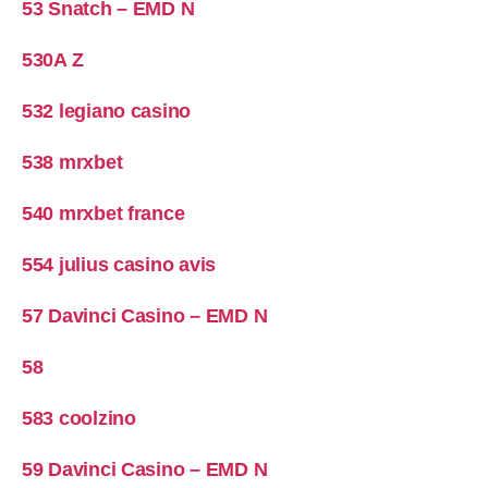
53 Snatch – EMD N
530A Z
532 legiano casino
538 mrxbet
540 mrxbet france
554 julius casino avis
57 Davinci Casino – EMD N
58
583 coolzino
59 Davinci Casino – EMD N