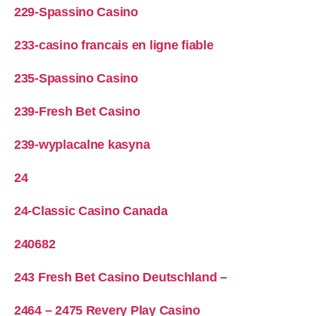
229-Spassino Casino
233-casino francais en ligne fiable
235-Spassino Casino
239-Fresh Bet Casino
239-wyplacalne kasyna
24
24-Classic Casino Canada
240682
243 Fresh Bet Casino Deutschland –
2464 – 2475 Revery Play Casino