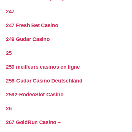
247
247 Fresh Bet Casino
249 Gudar Casino
25
250 meilleurs casinos en ligne
256-Gudar Casino Deutschland
2592-RodeoSlot Casino
26
267 GoldRun Casino –