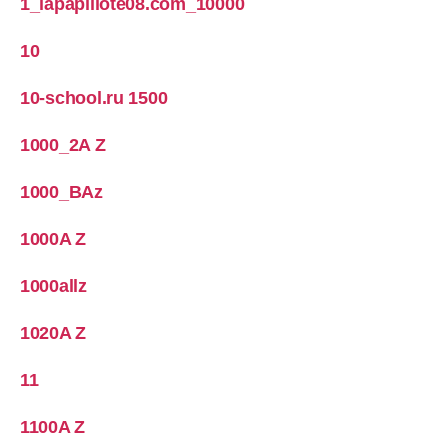
1_lapapillote08.com_10000
10
10-school.ru 1500
1000_2A Z
1000_BAz
1000A Z
1000allz
1020A Z
11
1100A Z