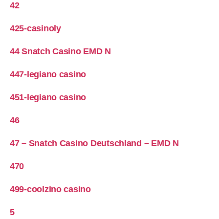
42
425-casinoly
44 Snatch Casino EMD N
447-legiano casino
451-legiano casino
46
47 – Snatch Casino Deutschland – EMD N
470
499-coolzino casino
5