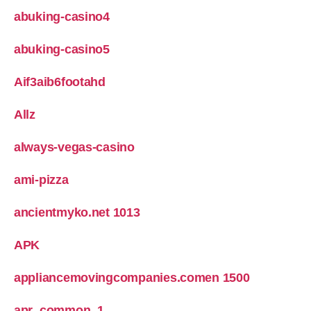
abuking-casino4
abuking-casino5
Aif3aib6footahd
Allz
always-vegas-casino
ami-pizza
ancientmyko.net 1013
APK
appliancemovingcompanies.comen 1500
apr_common_1