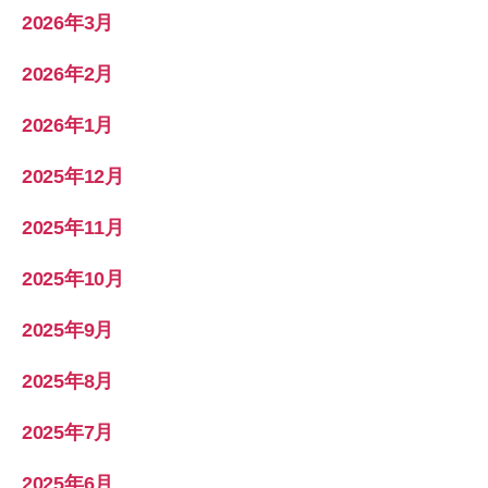
2026年3月
2026年2月
2026年1月
2025年12月
2025年11月
2025年10月
2025年9月
2025年8月
2025年7月
2025年6月