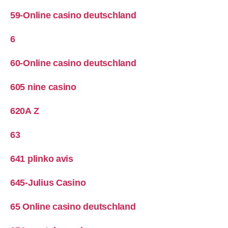
59-Online casino deutschland
6
60-Online casino deutschland
605 nine casino
620A Z
63
641 plinko avis
645-Julius Casino
65 Online casino deutschland