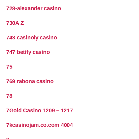
728-alexander casino
730A Z
743 casinoly casino
747 betify casino
75
769 rabona casino
78
7Gold Casino 1209 – 1217
7kcasinojam.co.com 4004