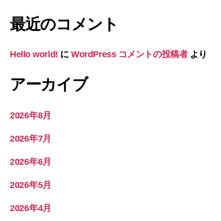
最近のコメント
Hello world!
に
WordPress コメントの投稿者
より
アーカイブ
2026年8月
2026年7月
2026年6月
2026年5月
2026年4月