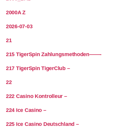
2000A Z
2026-07-03
21
215 TigerSpin Zahlungsmethoden——-
217 TigerSpin TigerClub –
22
222 Casino Kontrolleur –
224 Ice Casino –
225 Ice Casino Deutschland –