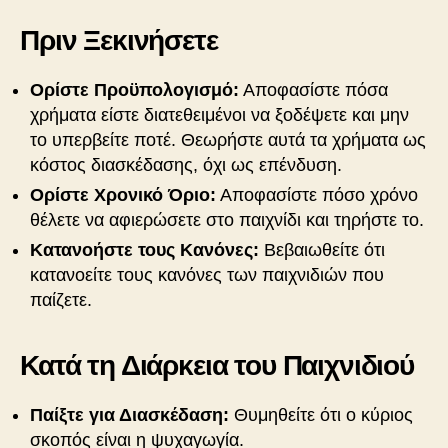
Πριν Ξεκινήσετε
Ορίστε Προϋπολογισμό:
Αποφασίστε πόσα
χρήματα είστε διατεθειμένοι να ξοδέψετε και μην
το υπερβείτε ποτέ. Θεωρήστε αυτά τα χρήματα ως
κόστος διασκέδασης, όχι ως επένδυση.
Ορίστε Χρονικό Όριο:
Αποφασίστε πόσο χρόνο
θέλετε να αφιερώσετε στο παιχνίδι και τηρήστε το.
Κατανοήστε τους Κανόνες:
Βεβαιωθείτε ότι
κατανοείτε τους κανόνες των παιχνιδιών που
παίζετε.
Κατά τη Διάρκεια του Παιχνιδιού
Παίξτε για Διασκέδαση:
Θυμηθείτε ότι ο κύριος
σκοπός είναι η ψυχαγωγία.