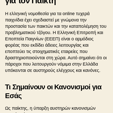
για τον Παίκτη
Η ελληνική νομοθεσία για τα online τυχερά
παιχνίδια έχει σχεδιαστεί με γνώμονα την
προστασία των παικτών και την καταπολέμηση του
προβληματικού τζόγου. Η Ελληνική Επιτροπή και
Εποπτεία Παιγνίων (ΕΕΕΠ) είναι ο αρμόδιος
φορέας που εκδίδει άδειες λειτουργίας και
εποπτεύει τις στοιχηματικές εταιρείες που
δραστηριοποιούνται στη χώρα. Αυτό σημαίνει ότι οι
πάροχοι που λειτουργούν νόμιμα στην Ελλάδα
υπόκεινται σε αυστηρούς ελέγχους και κανόνες.
Τι Σημαίνουν οι Κανονισμοί για
Εσάς
Ως παίκτης, η ύπαρξη αυστηρών κανονισμών