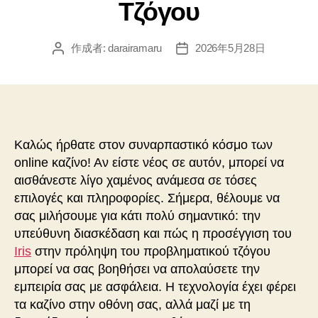
Τζόγου
作成者:
darairamaru
2026年5月28日
投
投
稿
稿
者
日
Καλώς ήρθατε στον συναρπαστικό κόσμο των
online καζίνο! Αν είστε νέος σε αυτόν, μπορεί να
αισθάνεστε λίγο χαμένος ανάμεσα σε τόσες
επιλογές και πληροφορίες. Σήμερα, θέλουμε να
σας μιλήσουμε για κάτι πολύ σημαντικό: την
υπεύθυνη διασκέδαση και πώς η προσέγγιση του
Iris
στην πρόληψη του προβληματικού τζόγου
μπορεί να σας βοηθήσει να απολαύσετε την
εμπειρία σας με ασφάλεια. Η τεχνολογία έχει φέρει
τα καζίνο στην οθόνη σας, αλλά μαζί με τη