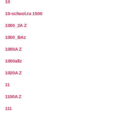
10
10-school.ru 1500
1000_2A Z
1000_BAz
1000A Z
1000allz
1020A Z
11
1100A Z
111