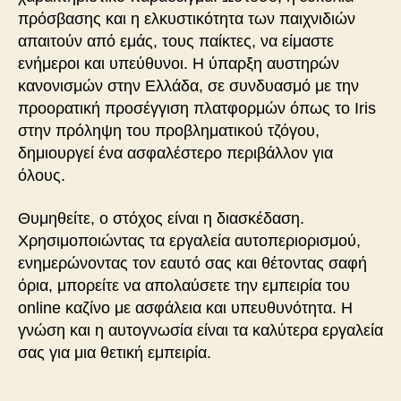
πρόσβασης και η ελκυστικότητα των παιχνιδιών
απαιτούν από εμάς, τους παίκτες, να είμαστε
ενήμεροι και υπεύθυνοι. Η ύπαρξη αυστηρών
κανονισμών στην Ελλάδα, σε συνδυασμό με την
προορατική προσέγγιση πλατφορμών όπως το Iris
στην πρόληψη του προβληματικού τζόγου,
δημιουργεί ένα ασφαλέστερο περιβάλλον για
όλους.
Θυμηθείτε, ο στόχος είναι η διασκέδαση.
Χρησιμοποιώντας τα εργαλεία αυτοπεριορισμού,
ενημερώνοντας τον εαυτό σας και θέτοντας σαφή
όρια, μπορείτε να απολαύσετε την εμπειρία του
online καζίνο με ασφάλεια και υπευθυνότητα. Η
γνώση και η αυτογνωσία είναι τα καλύτερα εργαλεία
σας για μια θετική εμπειρία.