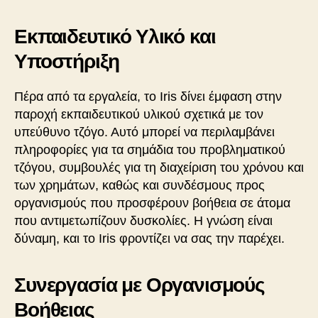
Εκπαιδευτικό Υλικό και
Υποστήριξη
Πέρα από τα εργαλεία, το Iris δίνει έμφαση στην
παροχή εκπαιδευτικού υλικού σχετικά με τον
υπεύθυνο τζόγο. Αυτό μπορεί να περιλαμβάνει
πληροφορίες για τα σημάδια του προβληματικού
τζόγου, συμβουλές για τη διαχείριση του χρόνου και
των χρημάτων, καθώς και συνδέσμους προς
οργανισμούς που προσφέρουν βοήθεια σε άτομα
που αντιμετωπίζουν δυσκολίες. Η γνώση είναι
δύναμη, και το Iris φροντίζει να σας την παρέχει.
Συνεργασία με Οργανισμούς
Βοήθειας