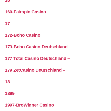
16
160-Fairspin Casino
17
172-Boho Casino
173-Boho Casino Deutschland
177 Total Casino Deutschland –
179 ZetCasino Deutschland –
18
1899
1997-BroWinner Casino