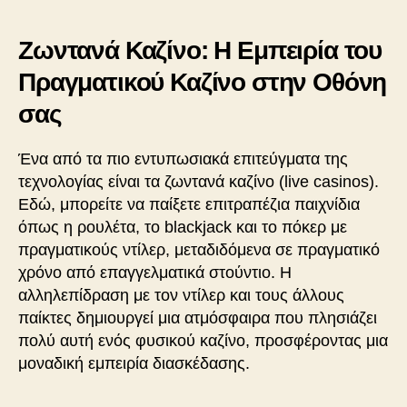
Ζωντανά Καζίνο: Η Εμπειρία του
Πραγματικού Καζίνο στην Οθόνη
σας
Ένα από τα πιο εντυπωσιακά επιτεύγματα της
τεχνολογίας είναι τα ζωντανά καζίνο (live casinos).
Εδώ, μπορείτε να παίξετε επιτραπέζια παιχνίδια
όπως η ρουλέτα, το blackjack και το πόκερ με
πραγματικούς ντίλερ, μεταδιδόμενα σε πραγματικό
χρόνο από επαγγελματικά στούντιο. Η
αλληλεπίδραση με τον ντίλερ και τους άλλους
παίκτες δημιουργεί μια ατμόσφαιρα που πλησιάζει
πολύ αυτή ενός φυσικού καζίνο, προσφέροντας μια
μοναδική εμπειρία διασκέδασης.