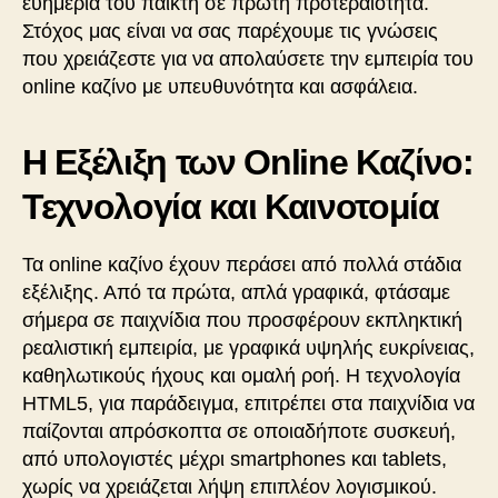
ευημερία του παίκτη σε πρώτη προτεραιότητα.
Στόχος μας είναι να σας παρέχουμε τις γνώσεις
που χρειάζεστε για να απολαύσετε την εμπειρία του
online καζίνο με υπευθυνότητα και ασφάλεια.
Η Εξέλιξη των Online Καζίνο:
Τεχνολογία και Καινοτομία
Τα online καζίνο έχουν περάσει από πολλά στάδια
εξέλιξης. Από τα πρώτα, απλά γραφικά, φτάσαμε
σήμερα σε παιχνίδια που προσφέρουν εκπληκτική
ρεαλιστική εμπειρία, με γραφικά υψηλής ευκρίνειας,
καθηλωτικούς ήχους και ομαλή ροή. Η τεχνολογία
HTML5, για παράδειγμα, επιτρέπει στα παιχνίδια να
παίζονται απρόσκοπτα σε οποιαδήποτε συσκευή,
από υπολογιστές μέχρι smartphones και tablets,
χωρίς να χρειάζεται λήψη επιπλέον λογισμικού.