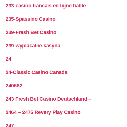
233-casino francais en ligne fiable
235-Spassino Casino
239-Fresh Bet Casino
239-wyplacalne kasyna
24
24-Classic Casino Canada
240682
243 Fresh Bet Casino Deutschland –
2464 – 2475 Revery Play Casino
247