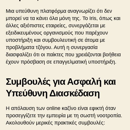
Μια υπεύθυνη πλατφόρμα αναγνωρίζει ότι δεν
μπορεί να τα κάνει όλα μόνη της. Το Iris, όπως και
άλλες αξιόπιστες εταιρείες, συνεργάζεται με
εξειδικευμένους οργανισμούς που παρέχουν
υποστήριξη και συμβουλευτική σε άτομα με
προβλήματα τζόγου. Αυτή η συνεργασία
διασφαλίζει ότι οι παίκτες που χρειάζονται βοήθεια
έχουν πρόσβαση σε επαγγελματική υποστήριξη.
Συμβουλές για Ασφαλή και
Υπεύθυνη Διασκέδαση
Η απόλαυση των online καζίνο είναι εφικτή όταν
προσεγγίζετε την εμπειρία με τη σωστή νοοτροπία.
Ακολουθούν μερικές πρακτικές συμβουλές: