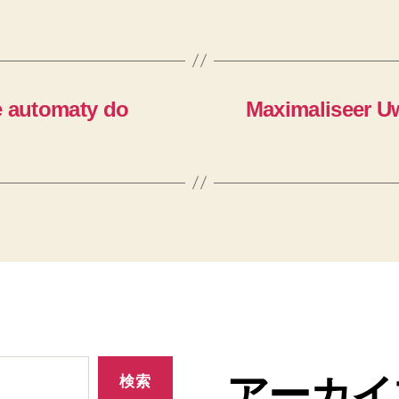
e automaty do
Maximaliseer Uw
アーカイ
検索