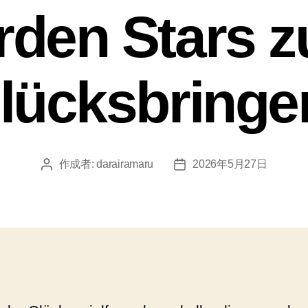
den Stars z
lücksbringe
作成者:
darairamaru
2026年5月27日
投
投
稿
稿
者
日