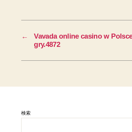
←
Vavada online casino w Polsc
gry.4872
検索