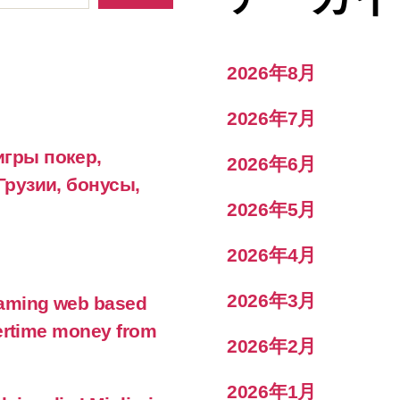
2026年8月
2026年7月
игры покер,
2026年6月
Грузии, бонусы,
2026年5月
2026年4月
2026年3月
Gaming web based
mertime money from
2026年2月
2026年1月