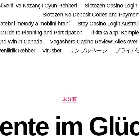
e Güvenli ve Kazançlı Oyun Rehberi
Slotozen Casino Login 
Slotozen No Deposit Codes and Payment 
latební metody a mobilní hraní
Stay Casino Login Austral
l Guide to Planning and Participation
Tikitaka app: Kompl
and Win in Canada
Vegashero Casino Review: Alles over 
enilirlik Rehberi – Virusbet
サンプルページ
プライバ
カ
未分類
テ
ゴ
ente im Glüc
リ
ー