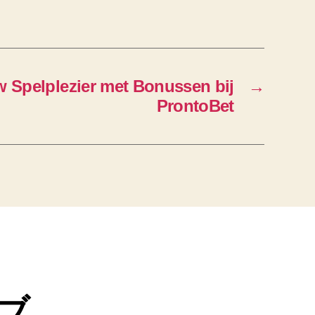
 Spelplezier met Bonussen bij
→
ProntoBet
ブ