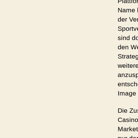
Plattf
Name k
der Ve
Sportv
sind do
den We
Strateg
weiter
anzusp
entsch
Image 
Die Zu
Casin
Marketi