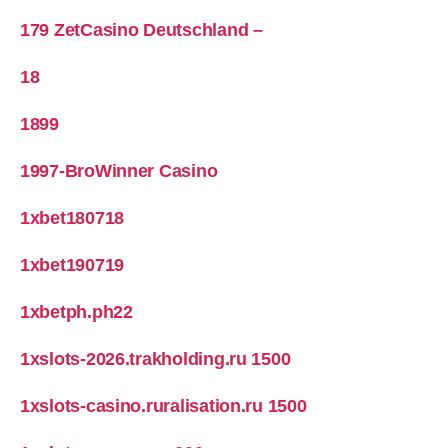
179 ZetCasino Deutschland –
18
1899
1997-BroWinner Casino
1xbet180718
1xbet190719
1xbetph.ph22
1xslots-2026.trakholding.ru 1500
1xslots-casino.ruralisation.ru 1500