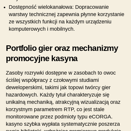
Dostępność wielokanałowa: Dopracowanie
warstwy technicznej zapewnia płynne korzystanie
ze wszystkich funkcji na każdym urządzeniu
komputerowych i mobilnych.
Portfolio gier oraz mechanizmy
promocyjne kasyna
Zasoby rozrywki dostępne w zasobach to owoc
ściślej współpracy z czołowymi studiami
deweloperskimi, takimi jak topowi twórcy gier
hazardowych. Każdy tytuł charakteryzuje się
unikalną mechaniką, atrakcyjną wizualizacją oraz
korzystnym parametrem RTP, co jest stale
monitorowane przez podmioty typu eCORGA.
kasyno szybka wypłata systematycznie poszerza