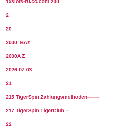
1xslots-ru.co.com 200
2
20
2000_BAz
2000A Z
2026-07-03
21
215 TigerSpin Zahlungsmethoden——-
217 TigerSpin TigerClub –
22