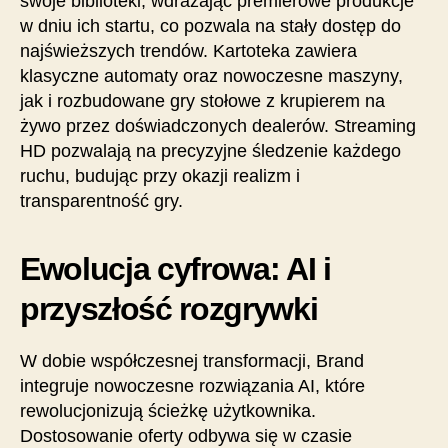
swoje biblioteki, wdrażając premierowe produkcje
w dniu ich startu, co pozwala na stały dostęp do
najświeższych trendów. Kartoteka zawiera
klasyczne automaty oraz nowoczesne maszyny,
jak i rozbudowane gry stołowe z krupierem na
żywo przez doświadczonych dealerów. Streaming
HD pozwalają na precyzyjne śledzenie każdego
ruchu, budując przy okazji realizm i
transparentność gry.
Ewolucja cyfrowa: AI i
przyszłość rozgrywki
W dobie współczesnej transformacji, Brand
integruje nowoczesne rozwiązania AI, które
rewolucjonizują ścieżkę użytkownika.
Dostosowanie oferty odbywa się w czasie