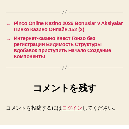
←
Pinco Online Kazino 2026 Bonuslar v Aksiyalar
Пинко Казино Онлайн.152 (2)
→
Интернет-казино Квест Гонзо без
регистрации Видимость Структуры
вдобавок приступить Начало Создание
Компоненты
コメントを残す
コメントを投稿するには
ログイン
してください。