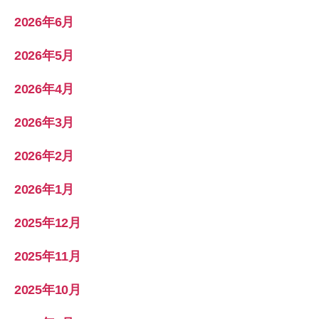
2026年6月
2026年5月
2026年4月
2026年3月
2026年2月
2026年1月
2025年12月
2025年11月
2025年10月