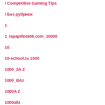
! Competitive Gaming Tips
! Без рубрики
1
1_lapapillote08.com_10000
10
10-school.ru 1500
1000_2A Z
1000_BAz
1000A Z
1000allz