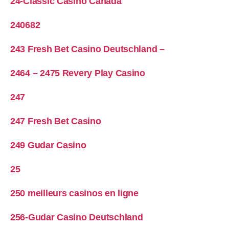
24-Classic Casino Canada
240682
243 Fresh Bet Casino Deutschland –
2464 – 2475 Revery Play Casino
247
247 Fresh Bet Casino
249 Gudar Casino
25
250 meilleurs casinos en ligne
256-Gudar Casino Deutschland