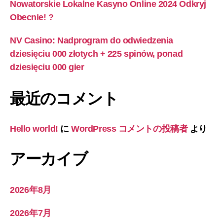
Nowatorskie Lokalne Kasyno Online 2024 Odkryj
Obecnie! ?
NV Casino: Nadprogram do odwiedzenia
dziesięciu 000 złotych + 225 spinów, ponad
dziesięciu 000 gier
最近のコメント
Hello world!
に
WordPress コメントの投稿者
より
アーカイブ
2026年8月
2026年7月