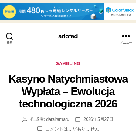
adofad
検索
メニュー
カ
GAMBLING
テ
Kasyno Natychmiastowa
ゴ
リ
Wypłata – Ewolucja
ー
technologiczna 2026
作成者:
darairamaru
2026年5月27日
投
投
稿
稿
Kasyno
コメントはまだありません
者
日
Natychmiastowa