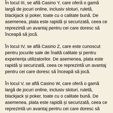
În locul III, se află Casino Y, care oferă o gamă
largă de jocuri online, inclusiv sloturi, ruletă,
blackjack și poker, toate cu o calitate bună. De
asemenea, plata este rapidă și securizată, ceea ce
reprezintă un avantaj pentru cei care doresc să
înceapă să jocă.
În locul IV, se află Casino Z, care este cunoscut
pentru jocurile sale de înaltă calitate și pentru
experiența utilizatorilor. De asemenea, plata este
rapidă și securizată, ceea ce reprezintă un avantaj
pentru cei care doresc să înceapă să jocă.
În locul V, se află Casino W, care oferă o gamă
largă de jocuri online, inclusiv sloturi, ruletă,
blackjack și poker, toate cu o calitate bună. De
asemenea, plata este rapidă și securizată, ceea ce
reprezintă un avantaj pentru cei care doresc să