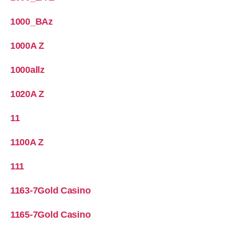
1000_BAz
1000A Z
1000allz
1020A Z
11
1100A Z
111
1163-7Gold Casino
1165-7Gold Casino