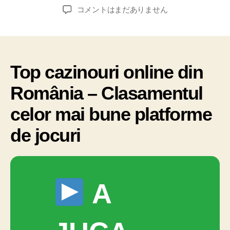
稿
稿
Top
コメントはまだありません
者
日
cazinouri
online
din
Romnia
Clasamentul
Top cazinouri online din
celor
România – Clasamentul
mai
bune
celor mai bune platforme
platforme
de
de jocuri
jocuri.2135
へ
の
A