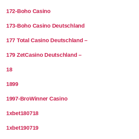
172-Boho Casino
173-Boho Casino Deutschland
177 Total Casino Deutschland –
179 ZetCasino Deutschland –
18
1899
1997-BroWinner Casino
1xbet180718
1xbet190719