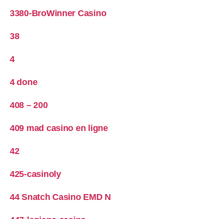
3380-BroWinner Casino
38
4
4 done
408 – 200
409 mad casino en ligne
42
425-casinoly
44 Snatch Casino EMD N