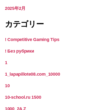
2025年2月
カテゴリー
! Competitive Gaming Tips
! Без рубрики
1
1_lapapillote08.com_10000
10
10-school.ru 1500
1000_2A Z