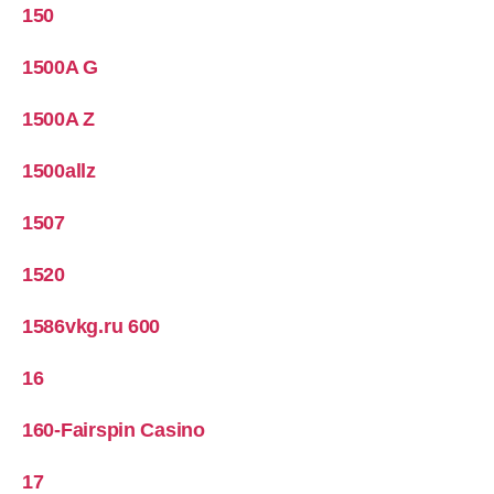
150
1500A G
1500A Z
1500allz
1507
1520
1586vkg.ru 600
16
160-Fairspin Casino
17