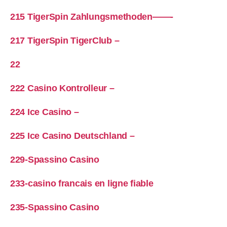
215 TigerSpin Zahlungsmethoden——-
217 TigerSpin TigerClub –
22
222 Casino Kontrolleur –
224 Ice Casino –
225 Ice Casino Deutschland –
229-Spassino Casino
233-casino francais en ligne fiable
235-Spassino Casino