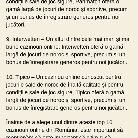
condițiile sale de joc sigure, Parimatch oferă o
gamă largă de jocuri de noroc și sportive, precum
și un bonus de înregistrare generos pentru noi
jucători.
9. Interwetten – Un altul dintre cele mai mari și mai
bune cazinouri online, Interwetten oferă o gamă
largă de jocuri de noroc și sportive, precum și un
bonus de înregistrare generos pentru noi jucători.
10. Tipico – Un cazinou online cunoscut pentru
jocurile sale de noroc de înaltă calitate și pentru
condițiile sale de joc sigure, Tipico oferă o gamă
largă de jocuri de noroc și sportive, precum și un
bonus de înregistrare generos pentru noi jucători.
Înainte de a alege unul dintre aceste top 10
cazinouri online din România, este important să
menționăm că este important să citim și să