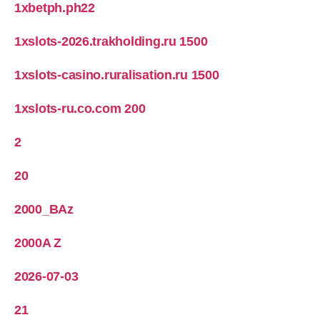
1xbetph.ph22
1xslots-2026.trakholding.ru 1500
1xslots-casino.ruralisation.ru 1500
1xslots-ru.co.com 200
2
20
2000_BAz
2000A Z
2026-07-03
21