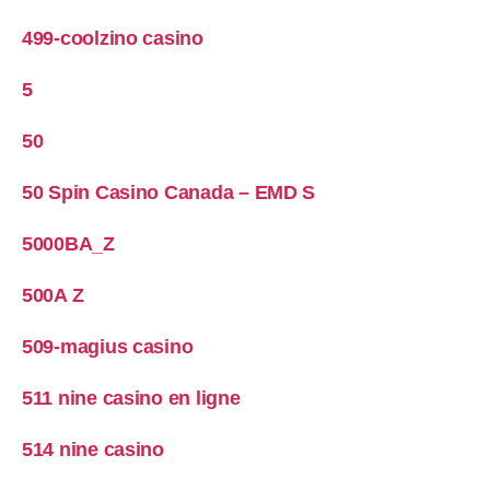
499-coolzino casino
5
50
50 Spin Casino Canada – EMD S
5000BA_Z
500A Z
509-magius casino
511 nine casino en ligne
514 nine casino