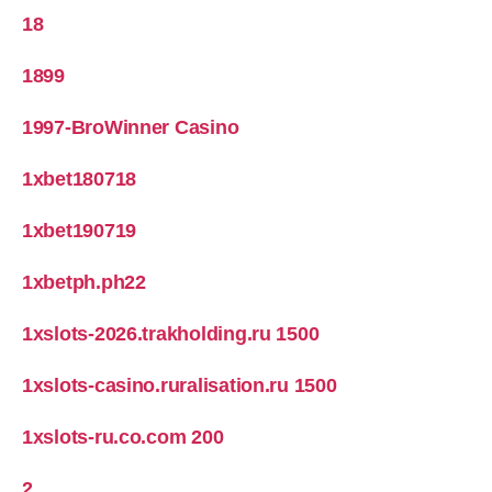
18
1899
1997-BroWinner Casino
1xbet180718
1xbet190719
1xbetph.ph22
1xslots-2026.trakholding.ru 1500
1xslots-casino.ruralisation.ru 1500
1xslots-ru.co.com 200
2