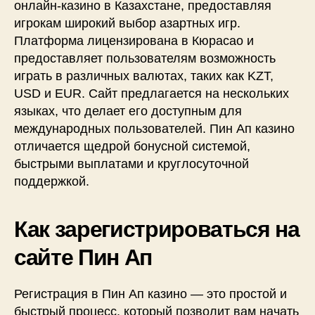
онлайн-казино в Казахстане, предоставляя
игрокам широкий выбор азартных игр.
Платформа лицензирована в Кюрасао и
предоставляет пользователям возможность
играть в различных валютах, таких как KZT,
USD и EUR. Сайт предлагается на нескольких
языках, что делает его доступным для
международных пользователей. Пин Ап казино
отличается щедрой бонусной системой,
быстрыми выплатами и круглосуточной
поддержкой.
Как зарегистрироваться на
сайте Пин Ап
Регистрация в Пин Ап казино — это простой и
быстрый процесс, который позволит вам начать