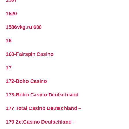
1520
1586vkg.ru 600
16
160-Fairspin Casino
17
172-Boho Casino
173-Boho Casino Deutschland
177 Total Casino Deutschland –
179 ZetCasino Deutschland –