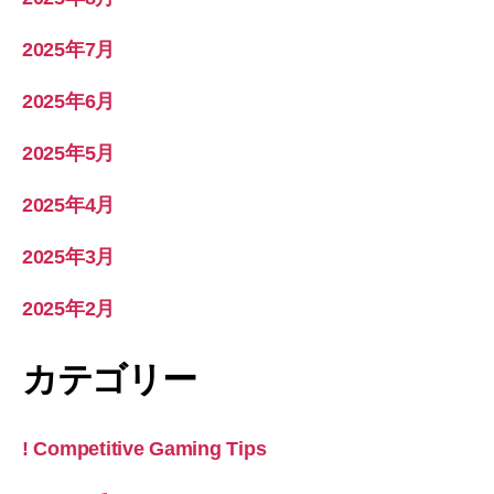
2025年7月
2025年6月
2025年5月
2025年4月
2025年3月
2025年2月
カテゴリー
! Competitive Gaming Tips