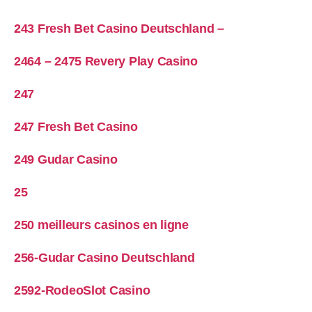
243 Fresh Bet Casino Deutschland –
2464 – 2475 Revery Play Casino
247
247 Fresh Bet Casino
249 Gudar Casino
25
250 meilleurs casinos en ligne
256-Gudar Casino Deutschland
2592-RodeoSlot Casino