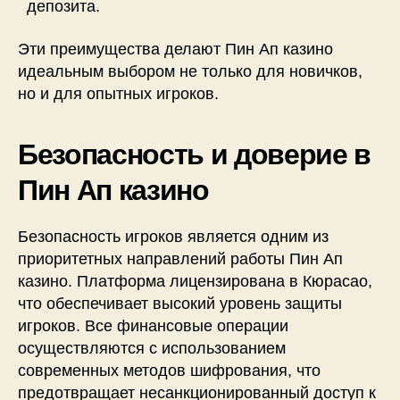
депозита.
Эти преимущества делают Пин Ап казино
идеальным выбором не только для новичков,
но и для опытных игроков.
Безопасность и доверие в
Пин Ап казино
Безопасность игроков является одним из
приоритетных направлений работы Пин Ап
казино. Платформа лицензирована в Кюрасао,
что обеспечивает высокий уровень защиты
игроков. Все финансовые операции
осуществляются с использованием
современных методов шифрования, что
предотвращает несанкционированный доступ к