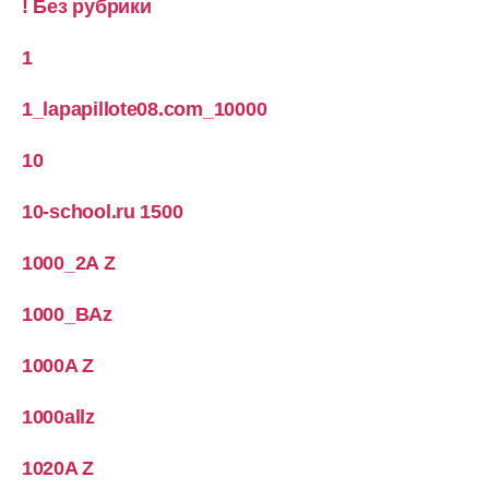
! Без рубрики
1
1_lapapillote08.com_10000
10
10-school.ru 1500
1000_2A Z
1000_BAz
1000A Z
1000allz
1020A Z