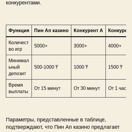
конкурентами.
Функция
Пин Ап казино
Конкурент A
Конкурен
Количест
5000+
3000+
4000+
во игр
Минимал
ьный
500-1000 ₸
1000 ₸
1500 ₸
депозит
Время
От 15 минут
От 30 минут
От 1 часа
выплаты
Параметры, представленные в таблице,
подтверждают, что Пин Ап казино предлагает