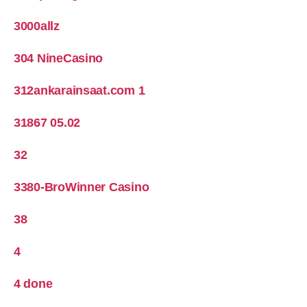
3000allz
304 NineCasino
312ankarainsaat.com 1
31867 05.02
32
3380-BroWinner Casino
38
4
4 done