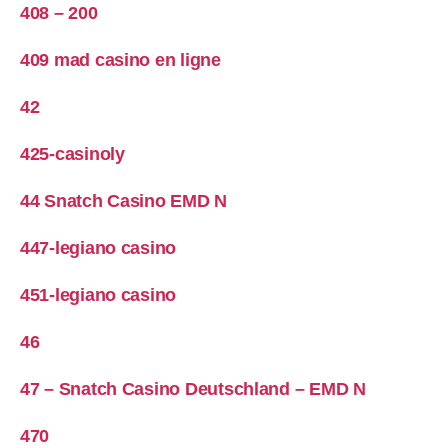
408 – 200
409 mad casino en ligne
42
425-casinoly
44 Snatch Casino EMD N
447-legiano casino
451-legiano casino
46
47 – Snatch Casino Deutschland – EMD N
470