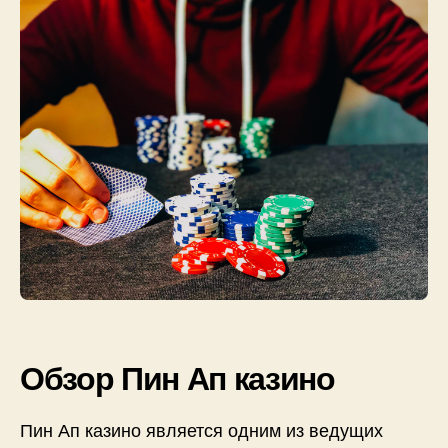
Обзор Пин Ап казино
Пин Ап казино является одним из ведущих