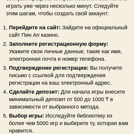
играть уже через несколько минут. Следуйте
этим шагам, чтобы создать свой аккаунт:
Перейдите на сайт:
Зайдите на официальный
сайт Пин Ап казино.
Заполните регистрационную форму:
Укажите свои личные данные, такие как имя,
электронная почта и номер телефона.
Подтверждение регистрации:
Вы получите
письмо с ссылкой для подтверждения
регистрации на ваш электронный адрес.
Сделайте депозит:
Для начала игры внесите
минимальный депозит от 500 до 1000 ₸ в
зависимости от выбранного метода.
Выбор игры:
Исследуйте библиотеку из
более чем 5000 игр и выберите ту, которая вам
нравится.