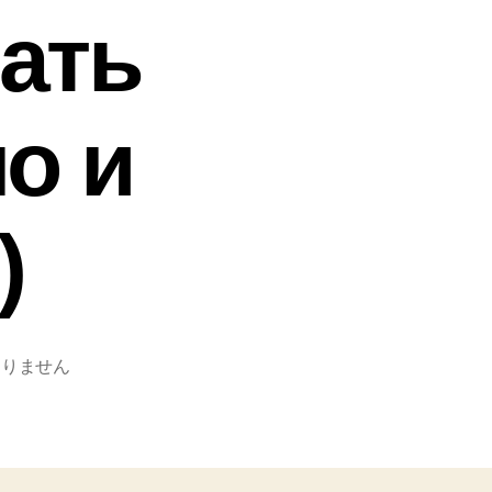
рать
о и
)
ありません