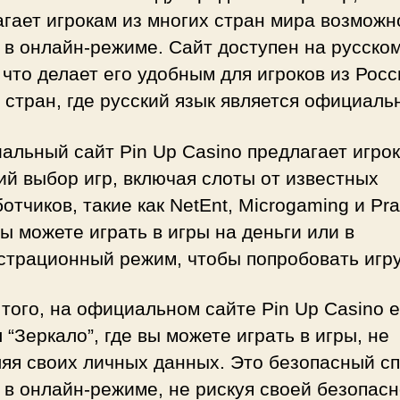
гает игрокам из многих стран мира возможн
 в онлайн-режиме. Сайт доступен на русско
 что делает его удобным для игроков из Росс
 стран, где русский язык является официаль
альный сайт Pin Up Casino предлагает игро
й выбор игр, включая слоты от известных
отчиков, такие как NetEnt, Microgaming и Pr
Вы можете играть в игры на деньги или в
страционный режим, чтобы попробовать игру
того, на официальном сайте Pin Up Casino е
 “Зеркало”, где вы можете играть в игры, не
яя своих личных данных. Это безопасный с
 в онлайн-режиме, не рискуя своей безопас