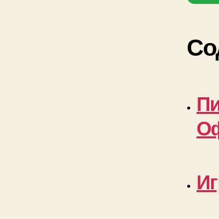
Со
Пи
О
Иг