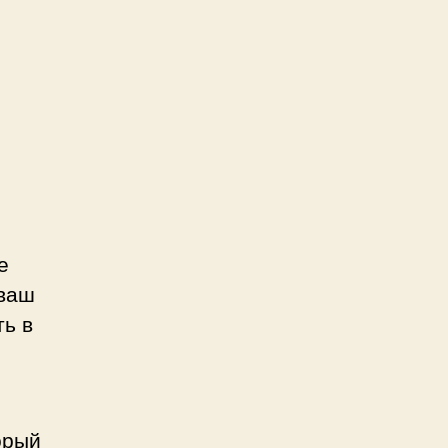
е
 ваш
ть в
орый