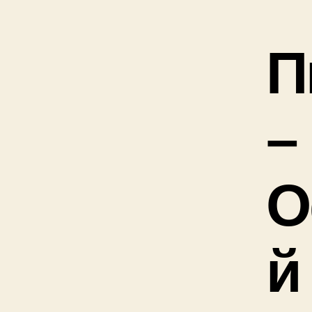
П
–
О
й