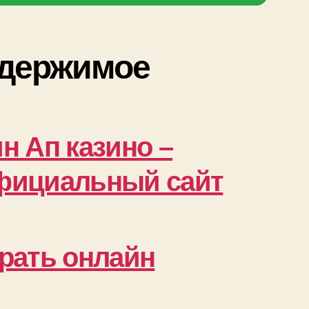
держимое
н Ап казино –
фициальный сайт
рать онлайн