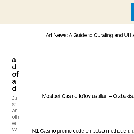
Art News: A Guide to Curating and Utili
a
d
of
a
d
Mostbet Casino to‘lov usullari – O‘zbekist
Ju
st
an
oth
er
W
N1 Casino promo code en betaalmethoden: d