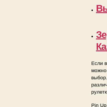
Вы
Зе
Ка
Если в
можно
выбор.
различ
рулетк
Pin Up