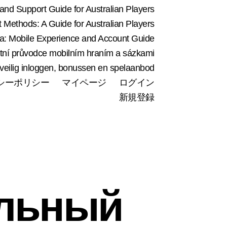
and Support Guide for Australian Players
Methods: A Guide for Australian Players
ia: Mobile Experience and Account Guide
etní průvodce mobilním hraním a sázkami
veilig inloggen, bonussen en spelaanbod
シーポリシー
マイページ
ログイン
新規登録
альный