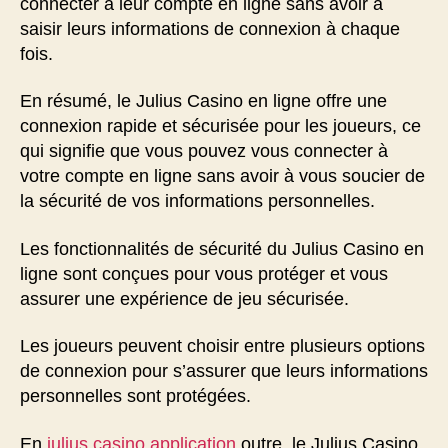
connecter à leur compte en ligne sans avoir à
saisir leurs informations de connexion à chaque
fois.
En résumé, le Julius Casino en ligne offre une
connexion rapide et sécurisée pour les joueurs, ce
qui signifie que vous pouvez vous connecter à
votre compte en ligne sans avoir à vous soucier de
la sécurité de vos informations personnelles.
Les fonctionnalités de sécurité du Julius Casino en
ligne sont conçues pour vous protéger et vous
assurer une expérience de jeu sécurisée.
Les joueurs peuvent choisir entre plusieurs options
de connexion pour s’assurer que leurs informations
personnelles sont protégées.
En
julius casino application
outre, le Julius Casino