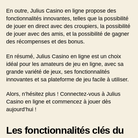
En outre, Julius Casino en ligne propose des
fonctionnalités innovantes, telles que la possibilité
de jouer en direct avec des croupiers, la possibilité
de jouer avec des amis, et la possibilité de gagner
des récompenses et des bonus.
En résumé, Julius Casino en ligne est un choix
idéal pour les amateurs de jeu en ligne, avec sa
grande variété de jeux, ses fonctionnalités
innovantes et sa plateforme de jeu facile à utiliser.
Alors, n’hésitez plus ! Connectez-vous à Julius
Casino en ligne et commencez à jouer dès
aujourd’hui !
Les fonctionnalités clés du