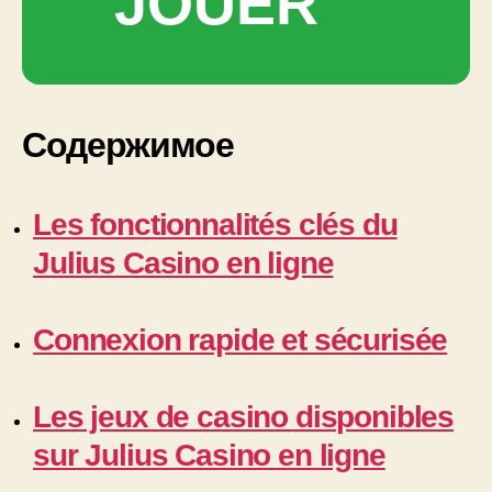
JOUER
Содержимое
Les fonctionnalités clés du
Julius Casino en ligne
Connexion rapide et sécurisée
Les jeux de casino disponibles
sur Julius Casino en ligne