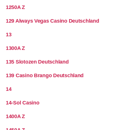
1250A Z
129 Always Vegas Casino Deutschland
13
1300A Z
135 Slotozen Deutschland
139 Casino Brango Deutschland
14
14-Sol Casino
1400A Z