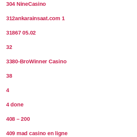
304 NineCasino
312ankarainsaat.com 1
31867 05.02
32
3380-BroWinner Casino
38
4
4 done
408 – 200
409 mad casino en ligne