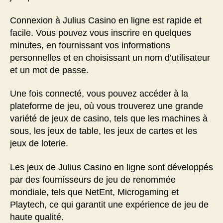
Connexion à Julius Casino en ligne est rapide et
facile. Vous pouvez vous inscrire en quelques
minutes, en fournissant vos informations
personnelles et en choisissant un nom d’utilisateur
et un mot de passe.
Une fois connecté, vous pouvez accéder à la
plateforme de jeu, où vous trouverez une grande
variété de jeux de casino, tels que les machines à
sous, les jeux de table, les jeux de cartes et les
jeux de loterie.
Les jeux de Julius Casino en ligne sont développés
par des fournisseurs de jeu de renommée
mondiale, tels que NetEnt, Microgaming et
Playtech, ce qui garantit une expérience de jeu de
haute qualité.