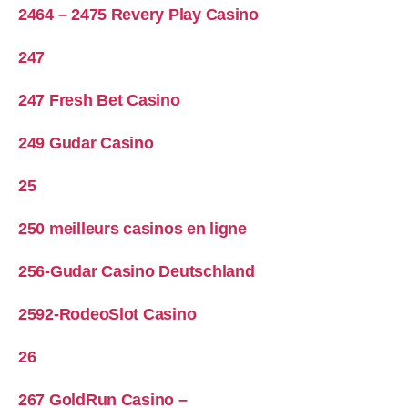
2464 – 2475 Revery Play Casino
247
247 Fresh Bet Casino
249 Gudar Casino
25
250 meilleurs casinos en ligne
256-Gudar Casino Deutschland
2592-RodeoSlot Casino
26
267 GoldRun Casino –