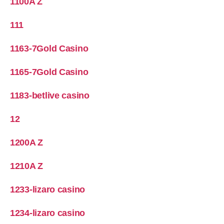
1100A Z
111
1163-7Gold Casino
1165-7Gold Casino
1183-betlive casino
12
1200A Z
1210A Z
1233-lizaro casino
1234-lizaro casino