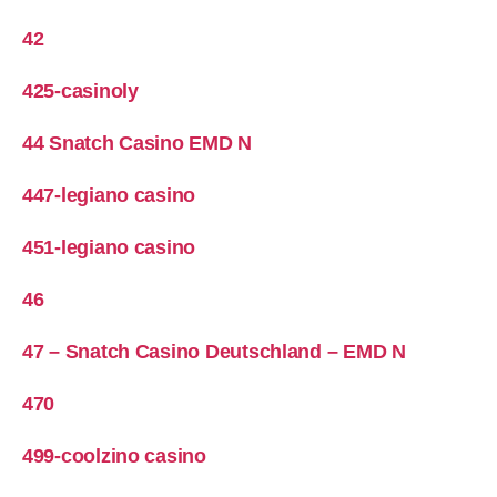
42
425-casinoly
44 Snatch Casino EMD N
447-legiano casino
451-legiano casino
46
47 – Snatch Casino Deutschland – EMD N
470
499-coolzino casino