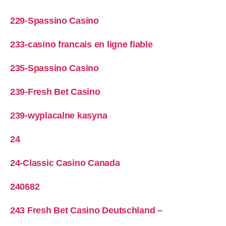
229-Spassino Casino
233-casino francais en ligne fiable
235-Spassino Casino
239-Fresh Bet Casino
239-wyplacalne kasyna
24
24-Classic Casino Canada
240682
243 Fresh Bet Casino Deutschland –