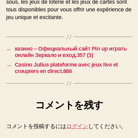
sous, les jeux de loterie et les jeux de cartes sont
tous disponibles pour vous offrir une expérience de
jeu unique et excitante.
←
казино – Официальный сайт Pin up играть
онлайн Зеркало и вход.357 (3)
→
Casino Julius plateforme avec jeux live et
croupiers en direct.886
コメントを残す
コメントを投稿するには
ログイン
してください。