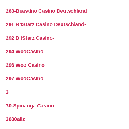
288-Beastino Casino Deutschland
291 BitStarz Casino Deutschland-
292 BitStarz Casino-
294 WooCasino
296 Woo Casino
297 WooCasino
3
30-Spinanga Casino
3000allz