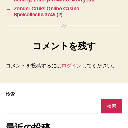
→
Zonder Cruks Online Casino
Spelcollectie.3745 (2)
コメントを残す
コメントを投稿するには
ログイン
してください。
検索
検索
最近の投稿