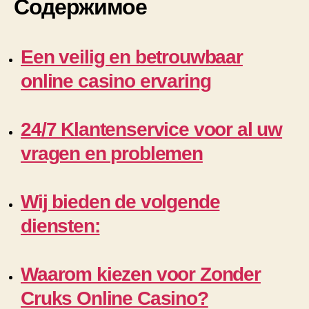
Содержимое
Een veilig en betrouwbaar
online casino ervaring
24/7 Klantenservice voor al uw
vragen en problemen
Wij bieden de volgende
diensten:
Waarom kiezen voor Zonder
Cruks Online Casino?