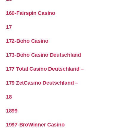
160-Fairspin Casino
17
172-Boho Casino
173-Boho Casino Deutschland
177 Total Casino Deutschland –
179 ZetCasino Deutschland –
18
1899
1997-BroWinner Casino