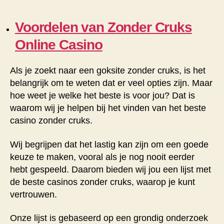
Voordelen van Zonder Cruks
Online Casino
Als je zoekt naar een goksite zonder cruks, is het
belangrijk om te weten dat er veel opties zijn. Maar
hoe weet je welke het beste is voor jou? Dat is
waarom wij je helpen bij het vinden van het beste
casino zonder cruks.
Wij begrijpen dat het lastig kan zijn om een goede
keuze te maken, vooral als je nog nooit eerder
hebt gespeeld. Daarom bieden wij jou een lijst met
de beste casinos zonder cruks, waarop je kunt
vertrouwen.
Onze lijst is gebaseerd op een grondig onderzoek