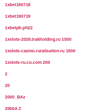
1xbet180718
1xbet190719
1xbetph.ph22
1xslots-2026.trakholding.ru 1500
1xslots-casino.ruralisation.ru 1500
1xslots-ru.co.com 200
2
20
2000_BAz
2000A Z