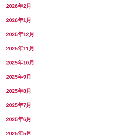
2026年2月
2026年1月
2025年12月
2025年11月
2025年10月
2025年9月
2025年8月
2025年7月
2025年6月
2025年5月