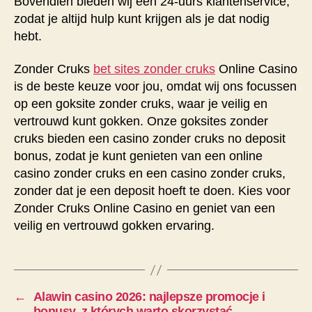
Bovendien bieden wij een 24-uurs klantenservice,
zodat je altijd hulp kunt krijgen als je dat nodig
hebt.
Zonder Cruks
bet sites zonder cruks
Online Casino
is de beste keuze voor jou, omdat wij ons focussen
op een goksite zonder cruks, waar je veilig en
vertrouwd kunt gokken. Onze goksites zonder
cruks bieden een casino zonder cruks no deposit
bonus, zodat je kunt genieten van een online
casino zonder cruks en een casino zonder cruks,
zonder dat je een deposit hoeft te doen. Kies voor
Zonder Cruks Online Casino en geniet van een
veilig en vertrouwd gokken ervaring.
←
Alawin casino 2026: najlepsze promocje i
bonusy, z których warto skorzystać