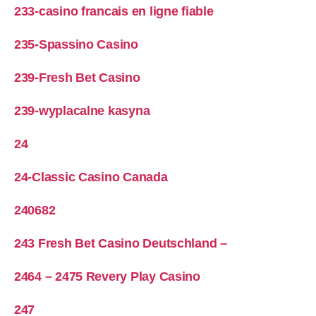
233-casino francais en ligne fiable
235-Spassino Casino
239-Fresh Bet Casino
239-wyplacalne kasyna
24
24-Classic Casino Canada
240682
243 Fresh Bet Casino Deutschland –
2464 – 2475 Revery Play Casino
247