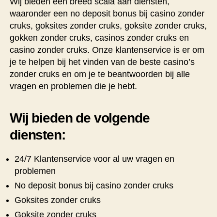
Wij bieden een breed scala aan diensten,
waaronder een no deposit bonus bij casino zonder
cruks, goksites zonder cruks, goksite zonder cruks,
gokken zonder cruks, casinos zonder cruks en
casino zonder cruks. Onze klantenservice is er om
je te helpen bij het vinden van de beste casino’s
zonder cruks en om je te beantwoorden bij alle
vragen en problemen die je hebt.
Wij bieden de volgende
diensten:
24/7 Klantenservice voor al uw vragen en
problemen
No deposit bonus bij casino zonder cruks
Goksites zonder cruks
Goksite zonder cruks