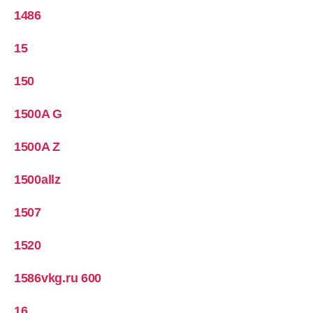
1486
15
150
1500A G
1500A Z
1500allz
1507
1520
1586vkg.ru 600
16