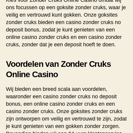
ons focussen op een goksite zonder cruks, waar je
veilig en vertrouwd kunt gokken. Onze goksites
zonder cruks bieden een casino zonder cruks no
deposit bonus, zodat je kunt genieten van een
online casino zonder cruks en een casino zonder
cruks, zonder dat je een deposit hoeft te doen.
Voordelen van Zonder Cruks
Online Casino
Wij bieden een breed scala aan voordelen,
waaronder een casino zonder cruks no deposit
bonus, een online casino zonder cruks en een
casino zonder cruks. Onze goksites zonder cruks
zijn ontworpen om veilig en vertrouwd te zijn, zodat
je kunt genieten van een gokken zonder zorgen.