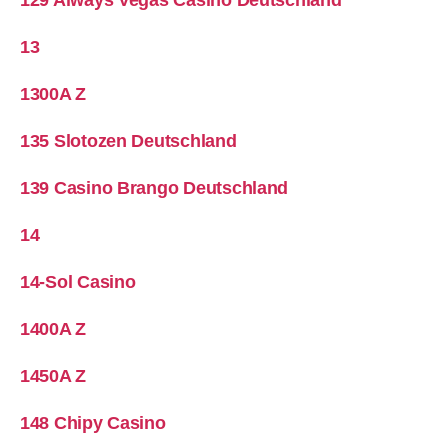
129 Always Vegas Casino Deutschland
13
1300A Z
135 Slotozen Deutschland
139 Casino Brango Deutschland
14
14-Sol Casino
1400A Z
1450A Z
148 Chipy Casino