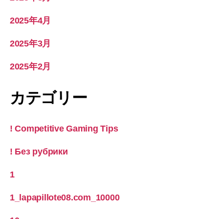
2025年4月
2025年3月
2025年2月
カテゴリー
! Competitive Gaming Tips
! Без рубрики
1
1_lapapillote08.com_10000