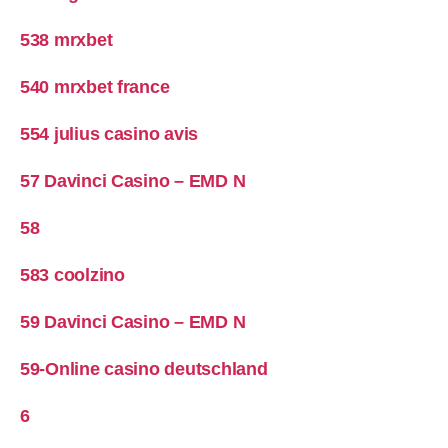
538 mrxbet
540 mrxbet france
554 julius casino avis
57 Davinci Casino – EMD N
58
583 coolzino
59 Davinci Casino – EMD N
59-Online casino deutschland
6