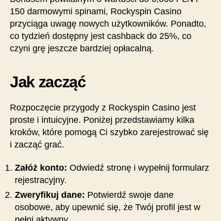
150 darmowymi spinami, Rockyspin Casino
przyciąga uwagę nowych użytkowników. Ponadto,
co tydzień dostępny jest cashback do 25%, co
czyni grę jeszcze bardziej opłacalną.
Jak zacząć
Rozpoczęcie przygody z Rockyspin Casino jest
proste i intuicyjne. Poniżej przedstawiamy kilka
kroków, które pomogą Ci szybko zarejestrować się
i zacząć grać.
Załóż konto:
Odwiedź stronę i wypełnij formularz
rejestracyjny.
Zweryfikuj dane:
Potwierdź swoje dane
osobowe, aby upewnić się, że Twój profil jest w
pełni aktywny.