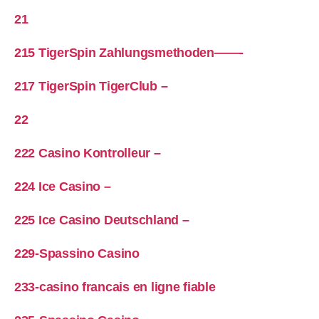
21
215 TigerSpin Zahlungsmethoden——-
217 TigerSpin TigerClub –
22
222 Casino Kontrolleur –
224 Ice Casino –
225 Ice Casino Deutschland –
229-Spassino Casino
233-casino francais en ligne fiable