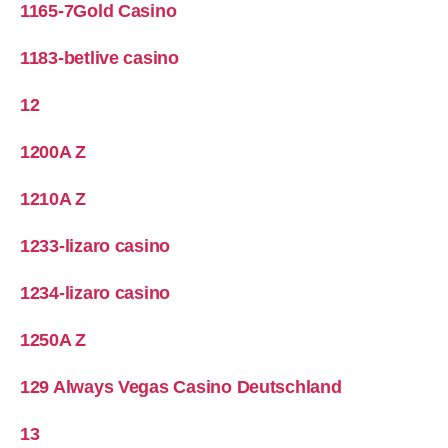
1165-7Gold Casino
1183-betlive casino
12
1200A Z
1210A Z
1233-lizaro casino
1234-lizaro casino
1250A Z
129 Always Vegas Casino Deutschland
13