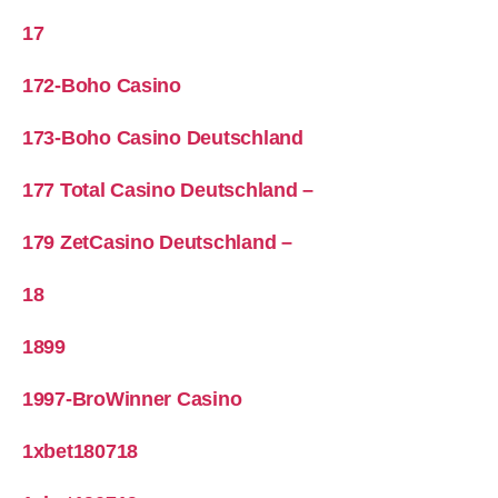
17
172-Boho Casino
173-Boho Casino Deutschland
177 Total Casino Deutschland –
179 ZetCasino Deutschland –
18
1899
1997-BroWinner Casino
1xbet180718