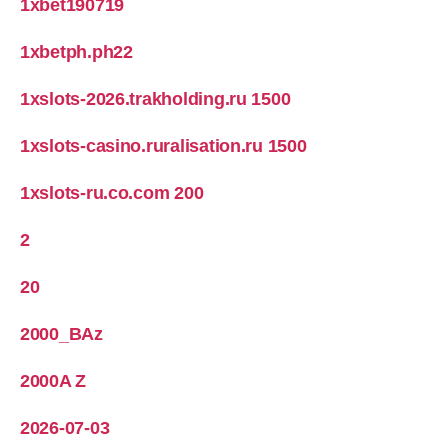
1xbet190719
1xbetph.ph22
1xslots-2026.trakholding.ru 1500
1xslots-casino.ruralisation.ru 1500
1xslots-ru.co.com 200
2
20
2000_BAz
2000A Z
2026-07-03