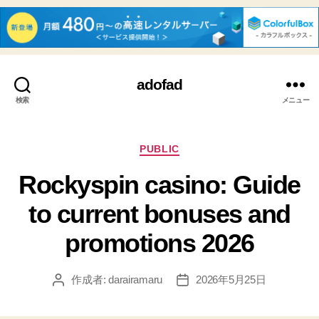
adofad
検索
メニュー
カ
PUBLIC
テ
Rockyspin casino: Guide
ゴ
リ
to current bonuses and
ー
promotions 2026
作成者:
darairamaru
2026年5月25日
投
投
稿
稿
者
日