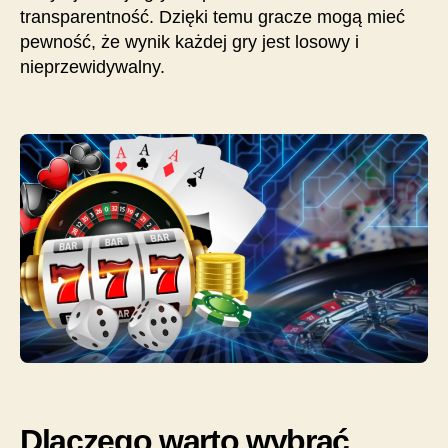
transparentność. Dzięki temu gracze mogą mieć
pewność, że wynik każdej gry jest losowy i
nieprzewidywalny.
Dlaczego warto wybrać