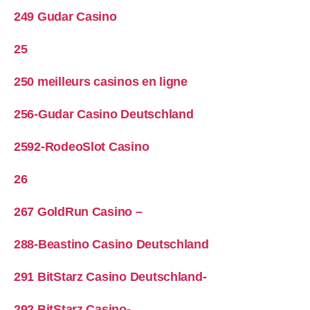
249 Gudar Casino
25
250 meilleurs casinos en ligne
256-Gudar Casino Deutschland
2592-RodeoSlot Casino
26
267 GoldRun Casino –
288-Beastino Casino Deutschland
291 BitStarz Casino Deutschland-
292 BitStarz Casino-