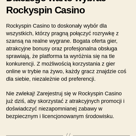
Rockyspin Casino
Rockyspin Casino to doskonały wybór dla
wszystkich, którzy pragną połączyć rozrywkę z
szansą na realne wygrane. Bogata oferta gier,
atrakcyjne bonusy oraz profesjonalna obsługa
sprawiają, że platforma ta wyróżnia się na tle
konkurencji. Z możliwością korzystania z gier
online w trybie na żywo, każdy gracz znajdzie coś
dla siebie, niezależnie od preferencji.
Nie zwlekaj! Zarejestruj się w Rockyspin Casino
już dziś, aby skorzystać z atrakcyjnych promocji i
doświadczyć niezapomnianej zabawy w
bezpiecznym i licencjonowanym środowisku.