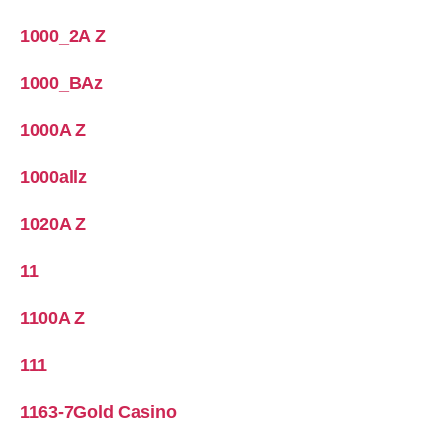
1000_2A Z
1000_BAz
1000A Z
1000allz
1020A Z
11
1100A Z
111
1163-7Gold Casino