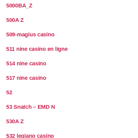
5000BA_Z
500A Z
509-magius casino
511 nine casino en ligne
514 nine casino
517 nine casino
52
53 Snatch – EMD N
530A Z
532 legiano casino