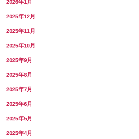
2026年1月
2025年12月
2025年11月
2025年10月
2025年9月
2025年8月
2025年7月
2025年6月
2025年5月
2025年4月