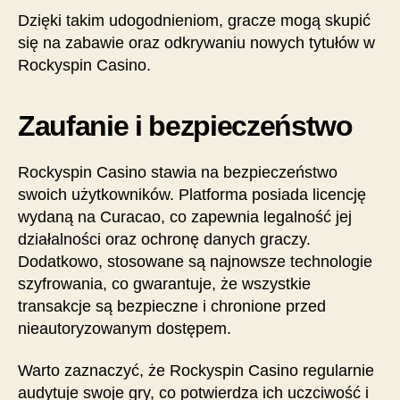
Dzięki takim udogodnieniom, gracze mogą skupić
się na zabawie oraz odkrywaniu nowych tytułów w
Rockyspin Casino.
Zaufanie i bezpieczeństwo
Rockyspin Casino stawia na bezpieczeństwo
swoich użytkowników. Platforma posiada licencję
wydaną na Curacao, co zapewnia legalność jej
działalności oraz ochronę danych graczy.
Dodatkowo, stosowane są najnowsze technologie
szyfrowania, co gwarantuje, że wszystkie
transakcje są bezpieczne i chronione przed
nieautoryzowanym dostępem.
Warto zaznaczyć, że Rockyspin Casino regularnie
audytuje swoje gry, co potwierdza ich uczciwość i