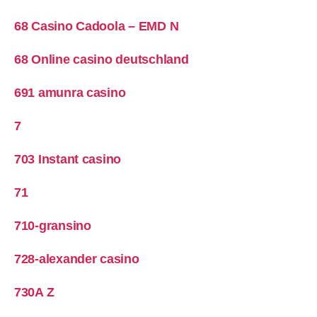
68 Casino Cadoola – EMD N
68 Online casino deutschland
691 amunra casino
7
703 Instant casino
71
710-gransino
728-alexander casino
730A Z