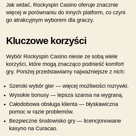
Jak widać, Rockyspin Casino oferuje znacznie
więcej w porównaniu do innych platform, co czyni
go atrakcyjnym wyborem dla graczy.
Kluczowe korzyści
Wybór Rockyspin Casino niesie ze sobą wiele
korzyści, które mogą znacząco podnieść komfort
gry. Poniżej przedstawiamy najważniejsze z nich:
Szeroki wybór gier — więcej możliwości rozrywki.
Wysokie bonusy — lepsza szansa na wygraną.
Całodobowa obsługa klienta — błyskawiczna
pomoc w razie problemów.
Bezpieczne środowisko gry — licencjonowane
kasyno na Curacao.