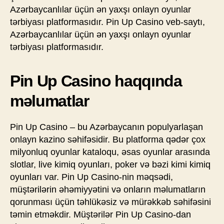
Azərbaycanlılar üçün ən yaxşı onlayn oyunlar
tərbiyası platformasıdır. Pin Up Casino veb-saytı,
Azərbaycanlılar üçün ən yaxşı onlayn oyunlar
tərbiyası platformasıdır.
Pin Up Casino haqqında
məlumatlar
Pin Up Casino – bu Azərbaycanın populyarlaşan
onlayn kazino səhifəsidir. Bu platforma qədər çox
milyonluq oyunlar kataloqu, əsas oyunlar arasında
slotlar, live kimiq oyunları, poker və bəzi kimi kimiq
oyunları var. Pin Up Casino-nin məqsədi,
müştərilərin əhəmiyyətini və onların məlumatların
qorunması üçün təhlükəsiz və mürəkkəb səhifəsini
təmin etməkdir. Müştərilər Pin Up Casino-dan