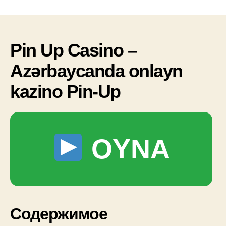
Casino
–
Azrbaycanda
onlayn
Pin Up Casino –
kazino
Azərbaycanda onlayn
Pin-
Up.18480
kazino Pin-Up
(2)
へ
の
OYNA
Содержимое