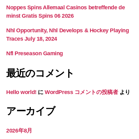
Noppes Spins Allemaal Casinos betreffende de
minst Gratis Spins 06 2026
Nhl Opportunity, Nhl Develops & Hockey Playing
Traces July 18, 2024
Nfl Preseason Gaming
最近のコメント
Hello world!
に
WordPress コメントの投稿者
より
アーカイブ
2026年8月