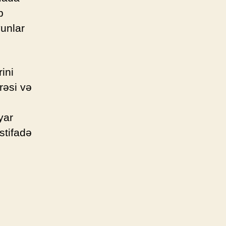
p
unlar
ini
rəsi və
yar
stifadə