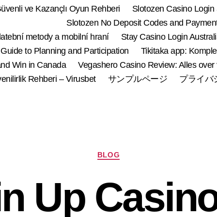
e Güvenli ve Kazançlı Oyun Rehberi
Slotozen Casino Login 
Slotozen No Deposit Codes and Payment 
latební metody a mobilní hraní
Stay Casino Login Austral
l Guide to Planning and Participation
Tikitaka app: Kompl
and Win in Canada
Vegashero Casino Review: Alles over 
enilirlik Rehberi – Virusbet
サンプルページ
プライバ
カ
BLOG
テ
ゴ
in Up Casino
リ
ー