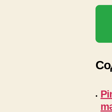
Со
Pi
mə