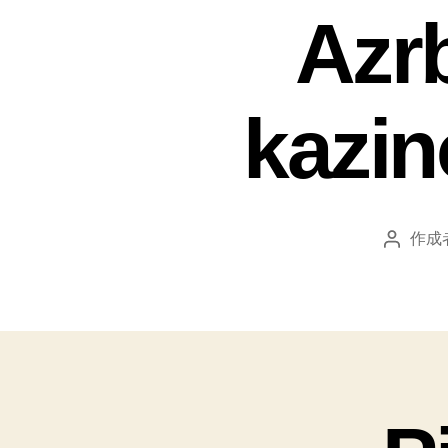
Azr
kazin
作成
投
稿
者