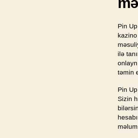
mə
Pin Up
kazino 
məsuli
ilə tan
onlayn
təmin 
Pin Up
Sizin 
bilərs
hesabı
məluma