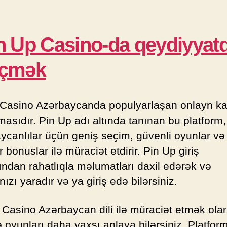
n Up Casino-da qeydiyyat
çmək
Casino Azərbaycanda populyarlaşan onlayn ka
masıdır. Pin Up adı altında tanınan bu platform,
ycanlılar üçün geniş seçim, güvenli oyunlar və
bonuslar ilə müraciət etdirir. Pin Up giriş
ından rahatlıqla məlumatları daxil edərək və
ızı yaradır və ya giriş edə bilərsiniz.
 Casino Azərbaycan dili ilə müraciət etmək olar
 oyunları daha yaxşı anlaya bilərsiniz. Platfo