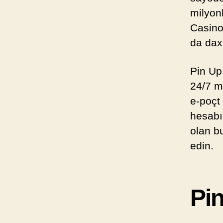
milyon
Casino
da dax
Pin Up
24/7 m
e-poçt 
hesabı
olan bu
edin.
Pi