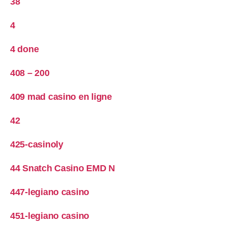
38
4
4 done
408 – 200
409 mad casino en ligne
42
425-casinoly
44 Snatch Casino EMD N
447-legiano casino
451-legiano casino