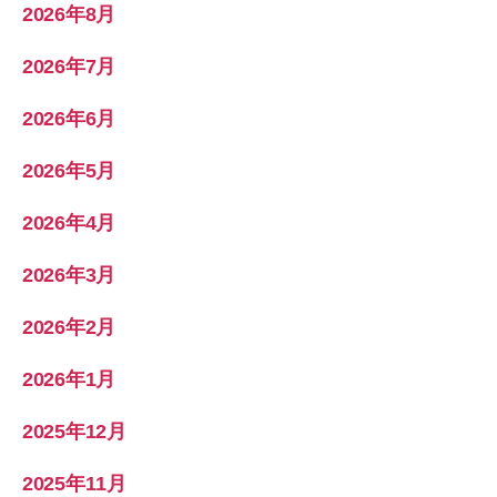
2026年8月
2026年7月
2026年6月
2026年5月
2026年4月
2026年3月
2026年2月
2026年1月
2025年12月
2025年11月