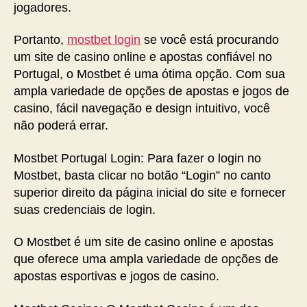
jogadores.
Portanto,
mostbet login
se você está procurando
um site de casino online e apostas confiável no
Portugal, o Mostbet é uma ótima opção. Com sua
ampla variedade de opções de apostas e jogos de
casino, fácil navegação e design intuitivo, você
não poderá errar.
Mostbet Portugal Login: Para fazer o login no
Mostbet, basta clicar no botão “Login” no canto
superior direito da página inicial do site e fornecer
suas credenciais de login.
O Mostbet é um site de casino online e apostas
que oferece uma ampla variedade de opções de
apostas esportivas e jogos de casino.