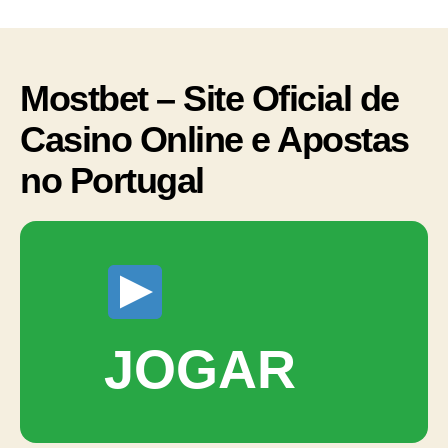
Oficial
de
Casino
Online
Mostbet – Site Oficial de
e
Casino Online e Apostas
Apostas
no
no Portugal
Portugal.1989
へ
の
JOGAR