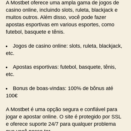
A Mostbet oferece uma ampla gama de jogos de
casino online, incluindo slots, ruleta, blackjack e
muitos outros. Além disso, você pode fazer
apostas esportivas em various esportes, como
futebol, basquete e tênis.
Jogos de casino online: slots, ruleta, blackjack,
etc.
Apostas esportivas: futebol, basquete, tênis,
etc.
Bonus de boas-vindas: 100% de bônus até
100€
A Mostbet é uma opção segura e confiável para
jogar e apostar online. O site é protegido por SSL
e oferece suporte 24/7 para qualquer problema