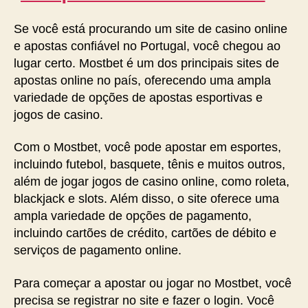
Se você está procurando um site de casino online
e apostas confiável no Portugal, você chegou ao
lugar certo. Mostbet é um dos principais sites de
apostas online no país, oferecendo uma ampla
variedade de opções de apostas esportivas e
jogos de casino.
Com o Mostbet, você pode apostar em esportes,
incluindo futebol, basquete, tênis e muitos outros,
além de jogar jogos de casino online, como roleta,
blackjack e slots. Além disso, o site oferece uma
ampla variedade de opções de pagamento,
incluindo cartões de crédito, cartões de débito e
serviços de pagamento online.
Para começar a apostar ou jogar no Mostbet, você
precisa se registrar no site e fazer o login. Você