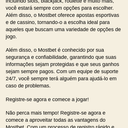
incluindo slots, blackjack, roulette e muito mais,
você estará sempre com opções para escolher.
Além disso, o Mostbet oferece apostas esportivas
e de cassino, tornando-o a escolha ideal para
aqueles que buscam uma variedade de opções de
jogo.
Além disso, o Mostbet é conhecido por sua
segurança e confiabilidade, garantindo que suas
informações sejam protegidas e que seus ganhos
sejam sempre pagos. Com um equipe de suporte
24/7, você sempre terá alguém para ajudá-lo em
caso de problemas.
Registre-se agora e comece a jogar!
Não perca mais tempo! Registre-se agora e
comece a aproveitar todas as vantagens do
Mostbet. Com um processo de registro rápido e