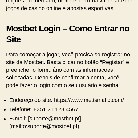
opções no mercado, oferecendo uma variedade de
jogos de casino online e apostas esportivas.
Mostbet Login – Como Entrar no
Site
Para começar a jogar, você precisa se registrar no
site da Mostbet. Basta clicar no botão “Registar” e
preencher o formulário com as informações
solicitadas. Depois de confirmar a conta, você
pode fazer o login com o seu usuário e senha.
Endereço do site: https://www.metismatic.com/
Telefone: +351 21 123 4567
E-mail: [suporte@mostbet.pt]
(mailto:suporte@mostbet.pt)