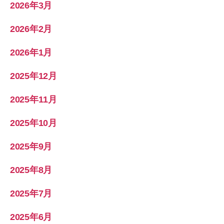
2026年3月
2026年2月
2026年1月
2025年12月
2025年11月
2025年10月
2025年9月
2025年8月
2025年7月
2025年6月