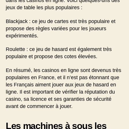
dans les casinos en ligne. Voici quelques-uns des
jeux de table les plus populaires :
Blackjack : ce jeu de cartes est très populaire et
propose des règles variées pour les joueurs
expérimentés.
Roulette : ce jeu de hasard est également très
populaire et propose des cotes élevées.
En résumé, les casinos en ligne sont devenus très
populaires en France, et il n’est pas étonnant que
les Français aiment jouer aux jeux de hasard en
ligne. Il est important de vérifier la réputation du
casino, sa licence et ses garanties de sécurité
avant de commencer à jouer.
Les machines à sous les