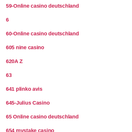
59-Online casino deutschland
6
60-Online casino deutschland
605 nine casino
620A Z
63
641 plinko avis
645-Julius Casino
65 Online casino deutschland
654 mystake casino