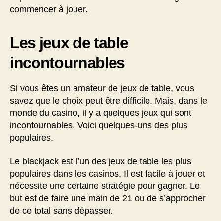
commencer à jouer.
Les jeux de table
incontournables
Si vous êtes un amateur de jeux de table, vous
savez que le choix peut être difficile. Mais, dans le
monde du casino, il y a quelques jeux qui sont
incontournables. Voici quelques-uns des plus
populaires.
Le blackjack est l’un des jeux de table les plus
populaires dans les casinos. Il est facile à jouer et
nécessite une certaine stratégie pour gagner. Le
but est de faire une main de 21 ou de s’approcher
de ce total sans dépasser.