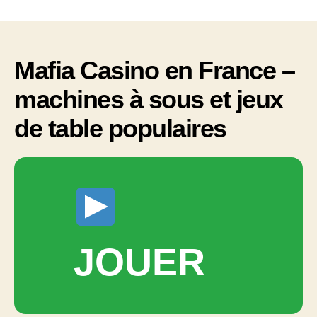
en
France
machines
sous
Mafia Casino en France –
et
machines à sous et jeux
jeux
de
de table populaires
table
populaires.910
(2)
へ
の
JOUER