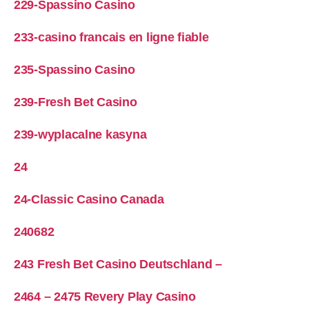
229-Spassino Casino
233-casino francais en ligne fiable
235-Spassino Casino
239-Fresh Bet Casino
239-wyplacalne kasyna
24
24-Classic Casino Canada
240682
243 Fresh Bet Casino Deutschland –
2464 – 2475 Revery Play Casino