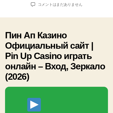
稿
稿
Казино
コメントはまだありません
者
日
Официальный
сайт
Pin
Up
Casino
Пин Ап Казино
играть
Официальный сайт |
онлайн
–
Pin Up Casino играть
Вход
Зеркало
онлайн – Вход, Зеркало
2026.2715
へ
(2026)
の