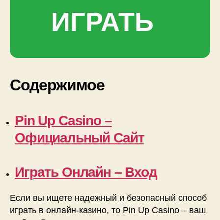
ИГРАТЬ
Содержимое
Pin Up Casino –
Официальный Сайт
Играть Онлайн – Вход
Если вы ищете надежный и безопасный способ
играть в онлайн-казино, то Pin Up Casino – ваш