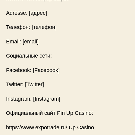
Adresse: [адрес]
Телефон: [телефон]
Email: [email]
Социальные сети:
Facebook: [Facebook]
Twitter: [Twitter]
Instagram: [Instagram]
Официальный сайт Pin Up Casino:
https://www.expotrade.ru/ Up Casino