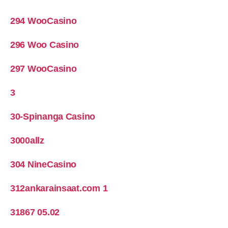
294 WooCasino
296 Woo Casino
297 WooCasino
3
30-Spinanga Casino
3000allz
304 NineCasino
312ankarainsaat.com 1
31867 05.02