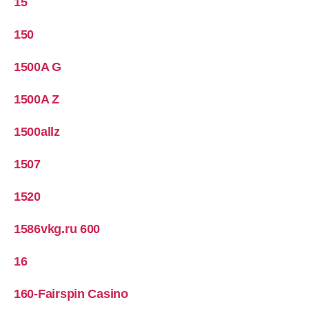
15
150
1500A G
1500A Z
1500allz
1507
1520
1586vkg.ru 600
16
160-Fairspin Casino