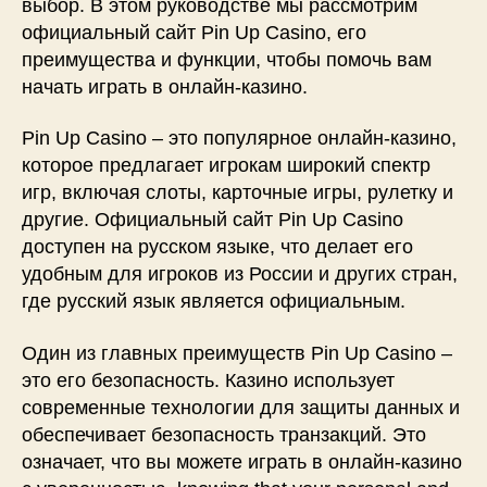
выбор. В этом руководстве мы рассмотрим
официальный сайт Pin Up Casino, его
преимущества и функции, чтобы помочь вам
начать играть в онлайн-казино.
Pin Up Casino – это популярное онлайн-казино,
которое предлагает игрокам широкий спектр
игр, включая слоты, карточные игры, рулетку и
другие. Официальный сайт Pin Up Casino
доступен на русском языке, что делает его
удобным для игроков из России и других стран,
где русский язык является официальным.
Один из главных преимуществ Pin Up Casino –
это его безопасность. Казино использует
современные технологии для защиты данных и
обеспечивает безопасность транзакций. Это
означает, что вы можете играть в онлайн-казино