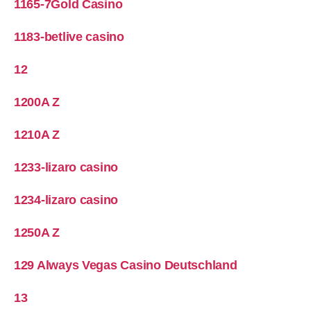
1165-7Gold Casino
1183-betlive casino
12
1200A Z
1210A Z
1233-lizaro casino
1234-lizaro casino
1250A Z
129 Always Vegas Casino Deutschland
13