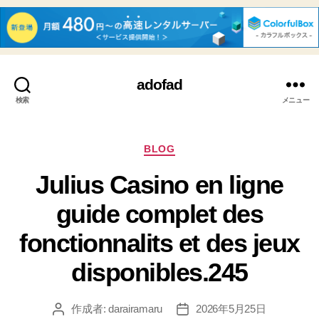
adofad
検索
メニュー
カ
BLOG
テ
Julius Casino en ligne
ゴ
リ
guide complet des
ー
fonctionnalits et des jeux
disponibles.245
作成者:
darairamaru
2026年5月25日
投
投