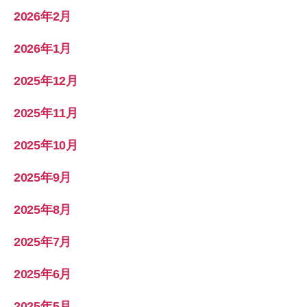
2026年2月
2026年1月
2025年12月
2025年11月
2025年10月
2025年9月
2025年8月
2025年7月
2025年6月
2025年5月