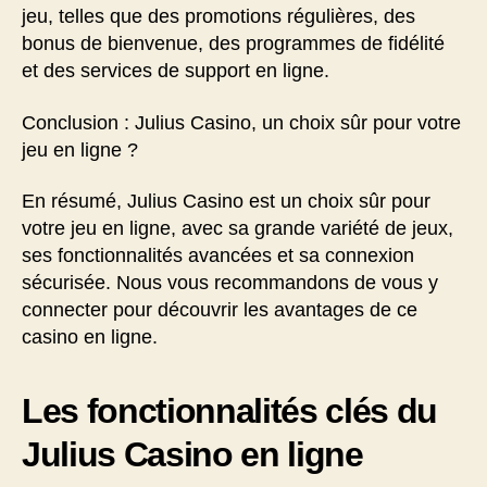
jeu, telles que des promotions régulières, des
bonus de bienvenue, des programmes de fidélité
et des services de support en ligne.
Conclusion : Julius Casino, un choix sûr pour votre
jeu en ligne ?
En résumé, Julius Casino est un choix sûr pour
votre jeu en ligne, avec sa grande variété de jeux,
ses fonctionnalités avancées et sa connexion
sécurisée. Nous vous recommandons de vous y
connecter pour découvrir les avantages de ce
casino en ligne.
Les fonctionnalités clés du
Julius Casino en ligne