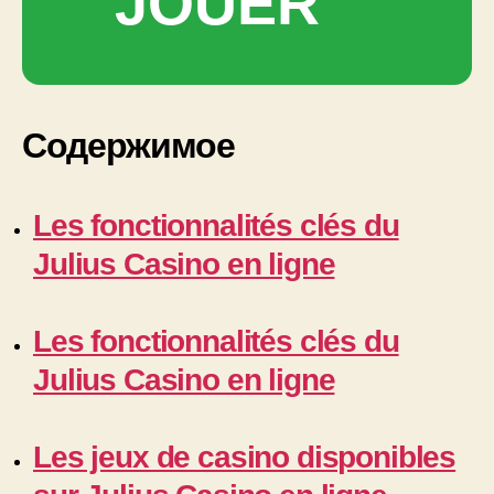
JOUER
Содержимое
Les fonctionnalités clés du
Julius Casino en ligne
Les fonctionnalités clés du
Julius Casino en ligne
Les jeux de casino disponibles