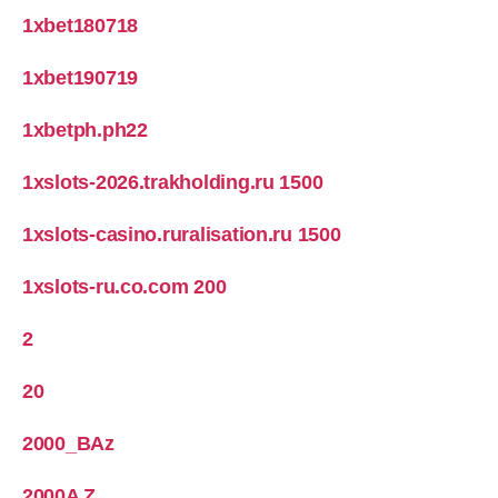
1xbet180718
1xbet190719
1xbetph.ph22
1xslots-2026.trakholding.ru 1500
1xslots-casino.ruralisation.ru 1500
1xslots-ru.co.com 200
2
20
2000_BAz
2000A Z