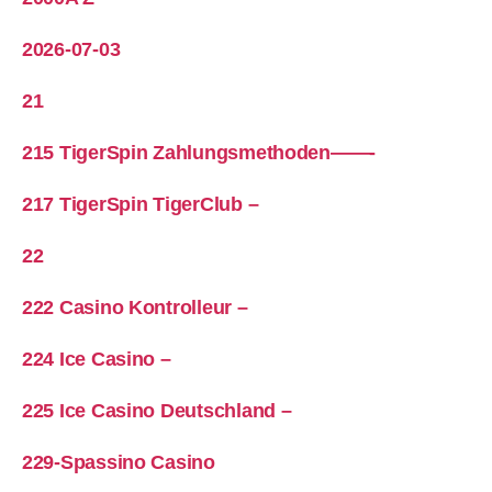
2026-07-03
21
215 TigerSpin Zahlungsmethoden——-
217 TigerSpin TigerClub –
22
222 Casino Kontrolleur –
224 Ice Casino –
225 Ice Casino Deutschland –
229-Spassino Casino