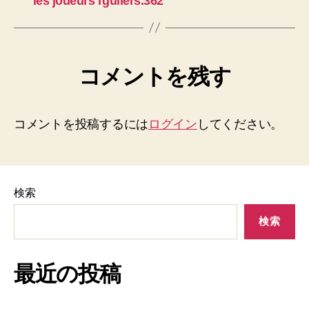
les joueurs rguliers.362
コメントを残す
コメントを投稿するには
ログイン
してください。
検索
検索
最近の投稿