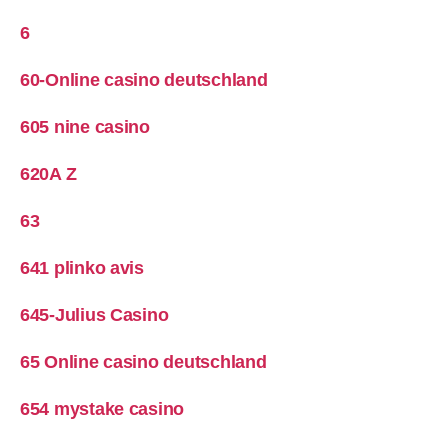
6
60-Online casino deutschland
605 nine casino
620A Z
63
641 plinko avis
645-Julius Casino
65 Online casino deutschland
654 mystake casino