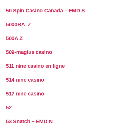
50 Spin Casino Canada – EMD S
5000BA_Z
500A Z
509-magius casino
511 nine casino en ligne
514 nine casino
517 nine casino
52
53 Snatch – EMD N