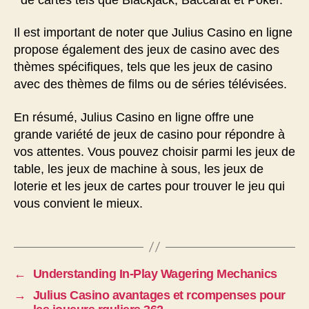
Il est important de noter que Julius Casino en ligne
propose également des jeux de casino avec des
thèmes spécifiques, tels que les jeux de casino
avec des thèmes de films ou de séries télévisées.
En résumé, Julius Casino en ligne offre une
grande variété de jeux de casino pour répondre à
vos attentes. Vous pouvez choisir parmi les jeux de
table, les jeux de machine à sous, les jeux de
loterie et les jeux de cartes pour trouver le jeu qui
vous convient le mieux.
←
Understanding In-Play Wagering Mechanics
→
Julius Casino avantages et rcompenses pour