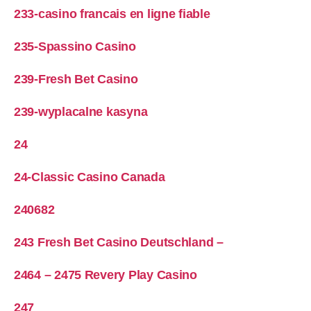
233-casino francais en ligne fiable
235-Spassino Casino
239-Fresh Bet Casino
239-wyplacalne kasyna
24
24-Classic Casino Canada
240682
243 Fresh Bet Casino Deutschland –
2464 – 2475 Revery Play Casino
247