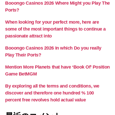
Booongo Casinos 2026 Where Might you Play The
Ports?
When looking for your perfect more, here are
some of the most important things to continue a
passionate attract into
Booongo Casinos 2026 In which Do you really
Play Their Ports?
Mention More Planets that have ‘Book Of’ Position
Game BetMGM
By exploring all the terms and conditions, we
discover and therefore one hundred % 100
percent free revolves hold actual value