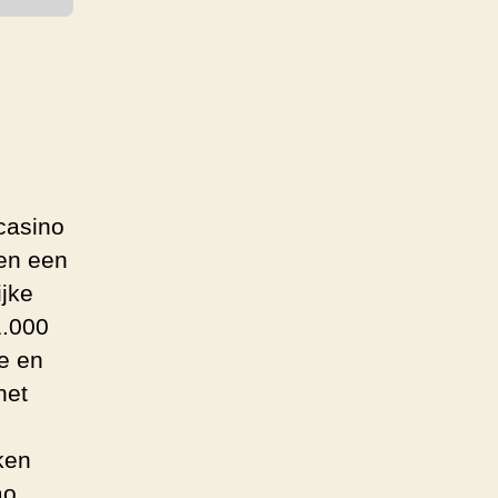
 casino
een een
ijke
1.000
ce en
het
s
ken
ao