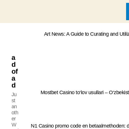
Art News: A Guide to Curating and Utili
a
d
of
a
d
Mostbet Casino to‘lov usullari – O‘zbekist
Ju
st
an
oth
er
W
N1 Casino promo code en betaalmethoden: d