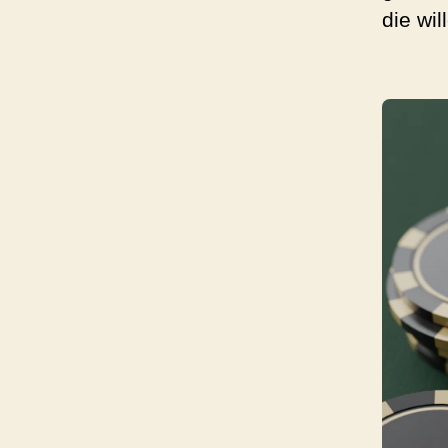
die wi