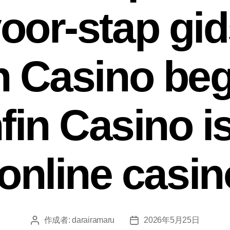
oor-stap gi
n Casino be
fin Casino i
online casino
作成者:
darairamaru
2026年5月25日
投
投