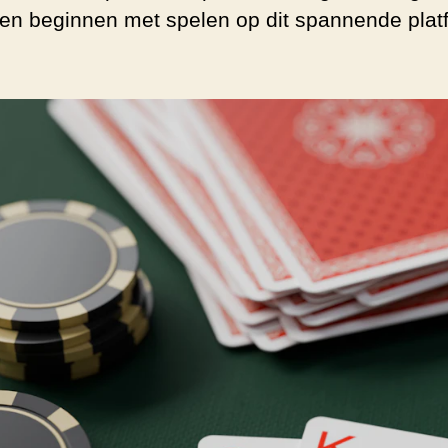
llen beginnen met spelen op dit spannende plat