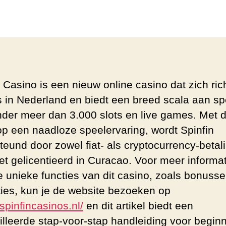
稿
稿
者
日
 Casino is een nieuw online casino dat zich ric
s in Nederland en biedt een breed scala aan sp
der meer dan 3.000 slots en live games. Met 
op een naadloze speelervaring, wordt Spinfin
teund door zowel fiat- als cryptocurrency-betal
het gelicentieerd in Curacao. Voor meer informat
e unieke functies van dit casino, zoals bonuss
ies, kun je de website bezoeken op
/spinfincasinos.nl/
en dit artikel biedt een
illeerde stap-voor-stap handleiding voor begin