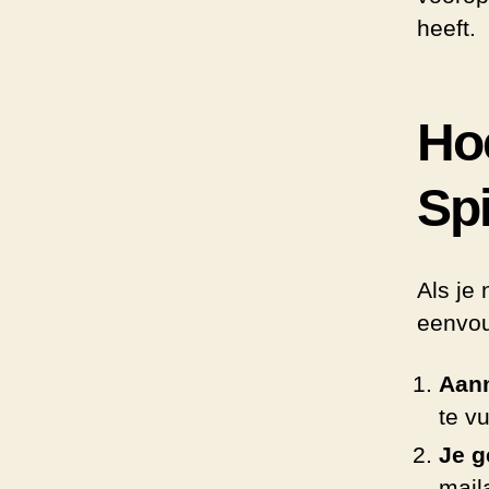
heeft.
Ho
Spi
Als je
eenvou
Aan
te v
Je g
mail