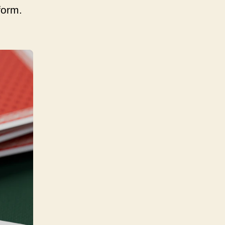
form.