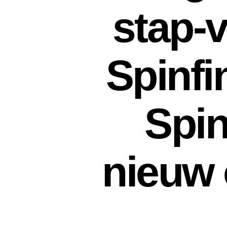
stap-v
Spinfi
Spin
nieuw 