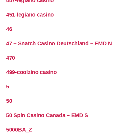
447-legiano casino
451-legiano casino
46
47 – Snatch Casino Deutschland – EMD N
470
499-coolzino casino
5
50
50 Spin Casino Canada – EMD S
5000BA_Z