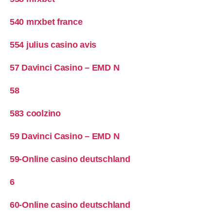
540 mrxbet france
554 julius casino avis
57 Davinci Casino – EMD N
58
583 coolzino
59 Davinci Casino – EMD N
59-Online casino deutschland
6
60-Online casino deutschland