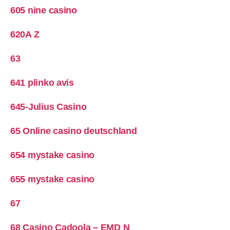
605 nine casino
620A Z
63
641 plinko avis
645-Julius Casino
65 Online casino deutschland
654 mystake casino
655 mystake casino
67
68 Casino Cadoola – EMD N