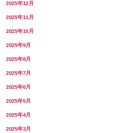
2025年12月
2025年11月
2025年10月
2025年9月
2025年8月
2025年7月
2025年6月
2025年5月
2025年4月
2025年3月