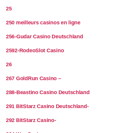
25
250 meilleurs casinos en ligne
256-Gudar Casino Deutschland
2592-RodeoSlot Casino
26
267 GoldRun Casino –
288-Beastino Casino Deutschland
291 BitStarz Casino Deutschland-
292 BitStarz Casino-