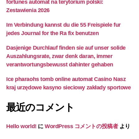
fortunes automat na terytorium polski:
Zestawienia 2026
Im Verbindung kannst du die 55 Freispiele fur
jedes Journal for the Ra fix benutzen
Dasjenige Durchlauf finden sie auf unser solide
Auszahlungsrate, zwar denk daran, immer
verantwortungsbewusst dahinter gehaben
Ice pharaohs tomb online automat Casino Nasz
kraj urzędowe kasyno sieciowy zakłady sportowe
最近のコメント
Hello world!
に
WordPress コメントの投稿者
より