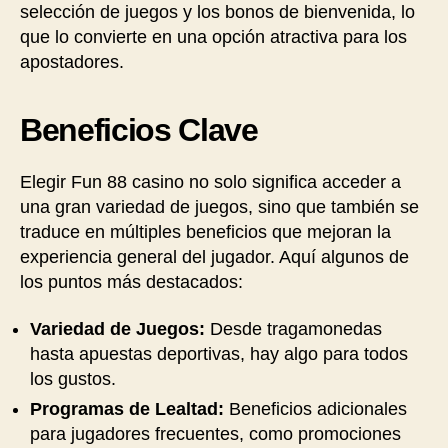
selección de juegos y los bonos de bienvenida, lo
que lo convierte en una opción atractiva para los
apostadores.
Beneficios Clave
Elegir Fun 88 casino no solo significa acceder a
una gran variedad de juegos, sino que también se
traduce en múltiples beneficios que mejoran la
experiencia general del jugador. Aquí algunos de
los puntos más destacados:
Variedad de Juegos:
Desde tragamonedas
hasta apuestas deportivas, hay algo para todos
los gustos.
Programas de Lealtad:
Beneficios adicionales
para jugadores frecuentes, como promociones