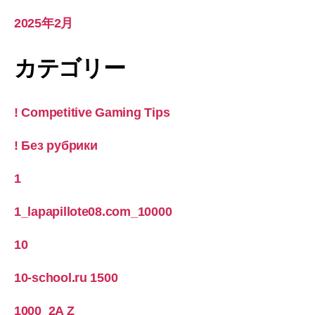
2025年2月
カテゴリー
! Competitive Gaming Tips
! Без рубрики
1
1_lapapillote08.com_10000
10
10-school.ru 1500
1000_2A Z