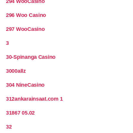
294 WooCasino
296 Woo Casino
297 WooCasino
3
30-Spinanga Casino
3000allz
304 NineCasino
312ankarainsaat.com 1
31867 05.02
32