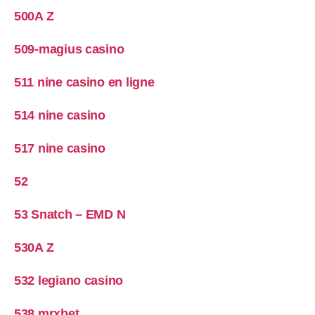
500A Z
509-magius casino
511 nine casino en ligne
514 nine casino
517 nine casino
52
53 Snatch – EMD N
530A Z
532 legiano casino
538 mrxbet