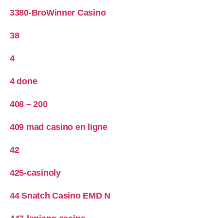
3380-BroWinner Casino
38
4
4 done
408 – 200
409 mad casino en ligne
42
425-casinoly
44 Snatch Casino EMD N