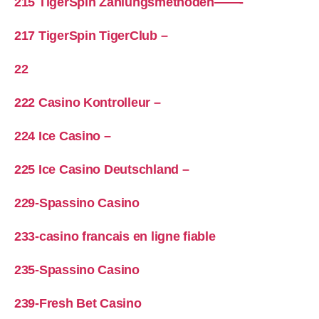
215 TigerSpin Zahlungsmethoden——-
217 TigerSpin TigerClub –
22
222 Casino Kontrolleur –
224 Ice Casino –
225 Ice Casino Deutschland –
229-Spassino Casino
233-casino francais en ligne fiable
235-Spassino Casino
239-Fresh Bet Casino