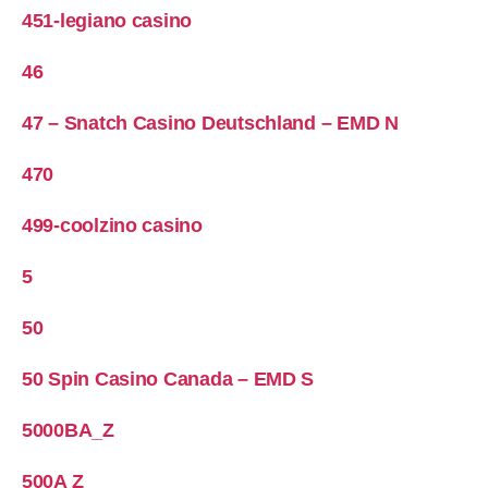
451-legiano casino
46
47 – Snatch Casino Deutschland – EMD N
470
499-coolzino casino
5
50
50 Spin Casino Canada – EMD S
5000BA_Z
500A Z