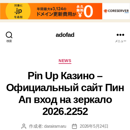
adofad
検索
メニュー
カ
NEWS
テ
Pin Up Казино –
ゴ
リ
Официальный сайт Пин
ー
Ап вход на зеркало
2026.2252
作成者:
darairamaru
2026年5月24日
投
投