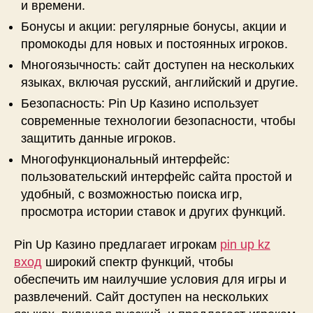
и времени.
Бонусы и акции: регулярные бонусы, акции и
промокоды для новых и постоянных игроков.
Многоязычность: сайт доступен на нескольких
языках, включая русский, английский и другие.
Безопасность: Pin Up Казино использует
современные технологии безопасности, чтобы
защитить данные игроков.
Многофункциональный интерфейс:
пользовательский интерфейс сайта простой и
удобный, с возможностью поиска игр,
просмотра истории ставок и других функций.
Pin Up Казино предлагает игрокам
pin up kz
вход
широкий спектр функций, чтобы
обеспечить им наилучшие условия для игры и
развлечений. Сайт доступен на нескольких