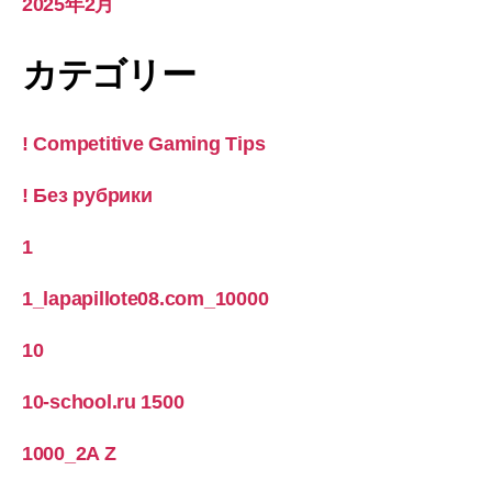
2025年2月
カテゴリー
! Competitive Gaming Tips
! Без рубрики
1
1_lapapillote08.com_10000
10
10-school.ru 1500
1000_2A Z