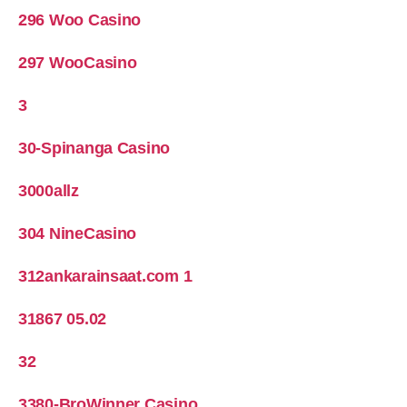
296 Woo Casino
297 WooCasino
3
30-Spinanga Casino
3000allz
304 NineCasino
312ankarainsaat.com 1
31867 05.02
32
3380-BroWinner Casino