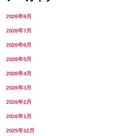
2026年8月
2026年7月
2026年6月
2026年5月
2026年4月
2026年3月
2026年2月
2026年1月
2025年12月