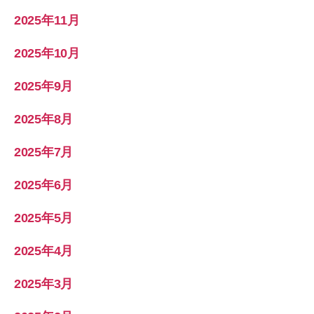
2025年11月
2025年10月
2025年9月
2025年8月
2025年7月
2025年6月
2025年5月
2025年4月
2025年3月