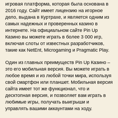
игровая платформа, которая была основана в
2016 году. Сайт имеет лицензию на игорное
дело, выдана в Куртрахе, и является одним из
самых надежных и проверенных казино в
интернете. На официальном сайте Pin Up
Казино вы можете играть в более 3 000 игр,
включая слоты от известных разработчиков,
такие как NetEnt, Microgaming и Pragmatic Play.
Один из главных преимуществ Pin Up Казино –
это его мобильная версия. Вы можете играть в
любое время и из любой точки мира, используя
свой смартфон или планшет. Мобильная версия
сайта имеет тот же функционал, что и
десктопная версия, и позволяет вам играть в
любимые игры, получать выигрыши и
управлять вашими аккаунтами на ходу.