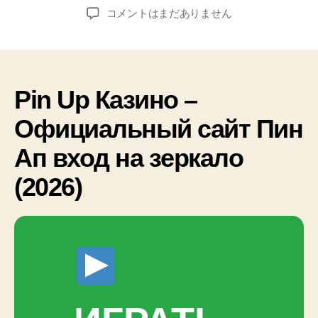
稿
稿
Pin
コメントはまだありません
者
日
Up
Казино
–
Официальный
сайт
Pin Up Казино –
Пин
Официальный сайт Пин
Ап
вход
Ап вход на зеркало
на
зеркало
(2026)
2026.2252
へ
の