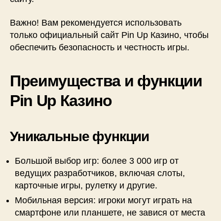
Важно! Вам рекомендуется использовать
только официальный сайт Pin Up Казино, чтобы
обеспечить безопасность и честность игры.
Преимущества и функции
Pin Up Казино
Уникальные функции
Большой выбор игр: более 3 000 игр от
ведущих разработчиков, включая слоты,
карточные игры, рулетку и другие.
Мобильная версия: игроки могут играть на
смартфоне или планшете, не завися от места