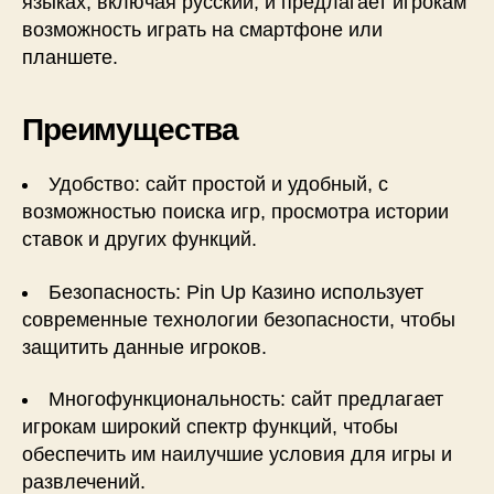
языках, включая русский, и предлагает игрокам
возможность играть на смартфоне или
планшете.
Преимущества
Удобство: сайт простой и удобный, с
возможностью поиска игр, просмотра истории
ставок и других функций.
Безопасность: Pin Up Казино использует
современные технологии безопасности, чтобы
защитить данные игроков.
Многофункциональность: сайт предлагает
игрокам широкий спектр функций, чтобы
обеспечить им наилучшие условия для игры и
развлечений.