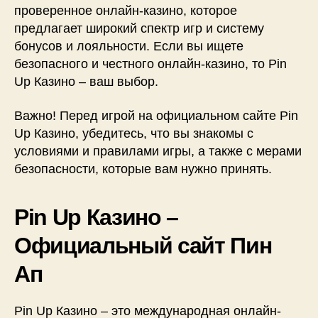
проверенное онлайн-казино, которое
предлагает широкий спектр игр и систему
бонусов и лояльности. Если вы ищете
безопасного и честного онлайн-казино, то Pin
Up Казино – ваш выбор.
Важно! Перед игрой на официальном сайте Pin
Up Казино, убедитесь, что вы знакомы с
условиями и правилами игры, а также с мерами
безопасности, которые вам нужно принять.
Pin Up Казино –
Официальный сайт Пин
Ап
Pin Up Казино – это международная онлайн-