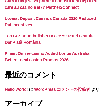
Cum ajungi sa va primi?ti bonusul fara depunere
care au cazino Bet7? Partner2Connect
Lowest Deposit Casinos Canada 2026 Reduced
Put Incentives
Top Cazinouri bullsbet RO ce 50 Rotiri Gratuite
Dar Plată România
Finest Online casino Added bonus Australia
Better Local casino Promos 2026
最近のコメント
Hello world!
に
WordPress コメントの投稿者
より
アーカイブ