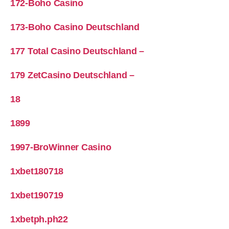
172-Boho Casino
173-Boho Casino Deutschland
177 Total Casino Deutschland –
179 ZetCasino Deutschland –
18
1899
1997-BroWinner Casino
1xbet180718
1xbet190719
1xbetph.ph22