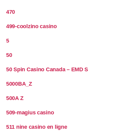
470
499-coolzino casino
5
50
50 Spin Casino Canada – EMD S
5000BA_Z
500A Z
509-magius casino
511 nine casino en ligne