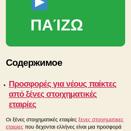
ΠΑΊΖΩ
Содержимое
Προσφορές για νέους παίκτες
από ξένες στοιχηματικές
εταιρίες
Οι ξένες στοιχηματικές εταιρίες
ξενες στοιχηματικες
εταιριες
που δεχονται ελλήνες είναι μια προσφορά