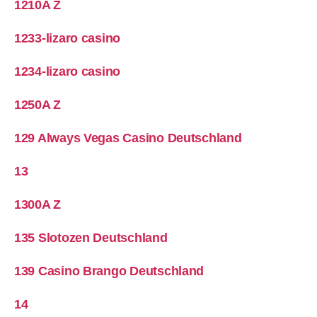
1210A Z
1233-lizaro casino
1234-lizaro casino
1250A Z
129 Always Vegas Casino Deutschland
13
1300A Z
135 Slotozen Deutschland
139 Casino Brango Deutschland
14