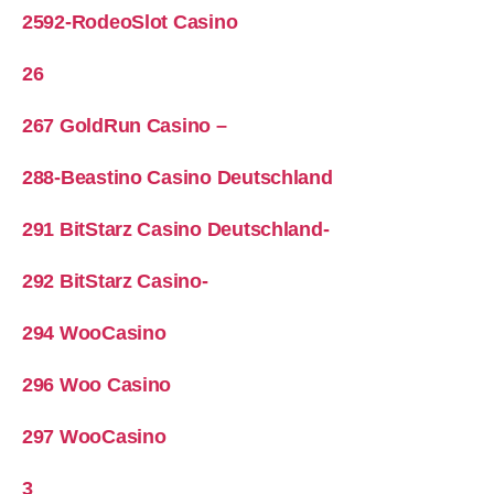
2592-RodeoSlot Casino
26
267 GoldRun Casino –
288-Beastino Casino Deutschland
291 BitStarz Casino Deutschland-
292 BitStarz Casino-
294 WooCasino
296 Woo Casino
297 WooCasino
3