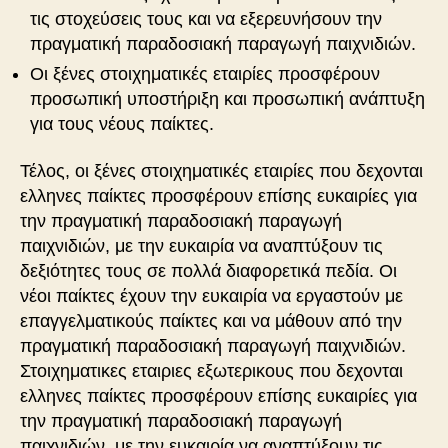
τις στοχεύσεις τους και να εξερευνήσουν την
πραγματική παραδοσιακή παραγωγή παιχνιδιών.
Οι ξένες στοιχηματικές εταιρίες προσφέρουν
προσωπική υποστήριξη και προσωπική ανάπτυξη
για τους νέους παίκτες.
Τέλος, οι ξένες στοιχηματικές εταιρίες που δεχονται
ελληνες παίκτες προσφέρουν επίσης ευκαιρίες για
την πραγματική παραδοσιακή παραγωγή
παιχνιδιών, με την ευκαιρία να αναπτύξουν τις
δεξιότητες τους σε πολλά διαφορετικά πεδία. Οι
νέοι παίκτες έχουν την ευκαιρία να εργαστούν με
επαγγελματικούς παίκτες και να μάθουν από την
πραγματική παραδοσιακή παραγωγή παιχνιδιών.
Στοιχηματικες εταιριες εξωτερικους που δεχονται
ελληνες παίκτες προσφέρουν επίσης ευκαιρίες για
την πραγματική παραδοσιακή παραγωγή
παιχνιδιών, με την ευκαιρία να αναπτύξουν τις