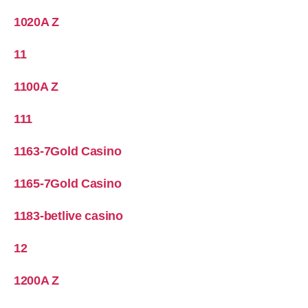
1020A Z
11
1100A Z
111
1163-7Gold Casino
1165-7Gold Casino
1183-betlive casino
12
1200A Z