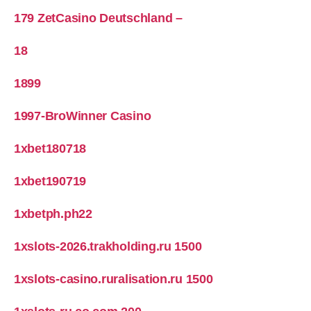
179 ZetCasino Deutschland –
18
1899
1997-BroWinner Casino
1xbet180718
1xbet190719
1xbetph.ph22
1xslots-2026.trakholding.ru 1500
1xslots-casino.ruralisation.ru 1500