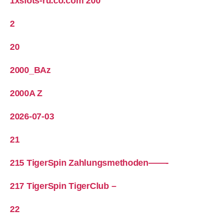
1xslots-ru.co.com 200
2
20
2000_BAz
2000A Z
2026-07-03
21
215 TigerSpin Zahlungsmethoden——-
217 TigerSpin TigerClub –
22