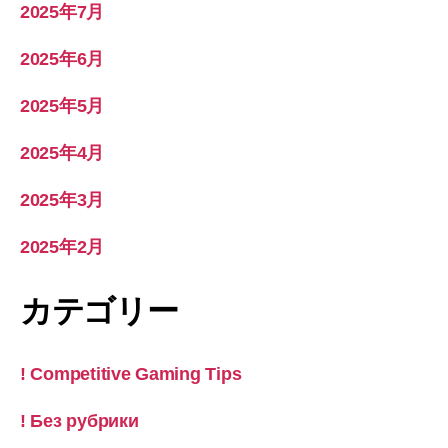
2025年7月
2025年6月
2025年5月
2025年4月
2025年3月
2025年2月
カテゴリー
! Competitive Gaming Tips
! Без рубрики