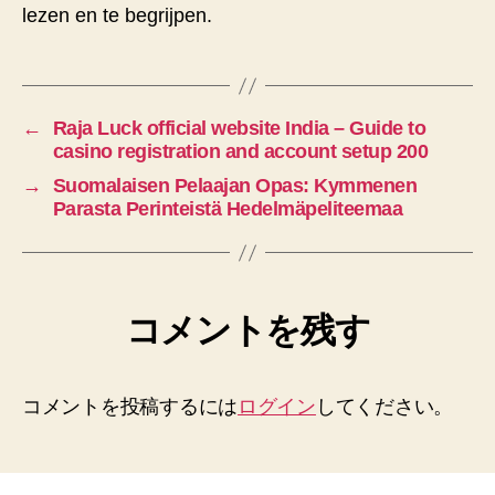
lezen en te begrijpen.
←
Raja Luck official website India – Guide to
casino registration and account setup 200
→
Suomalaisen Pelaajan Opas: Kymmenen
Parasta Perinteistä Hedelmäpeliteemaa
コメントを残す
コメントを投稿するには
ログイン
してください。