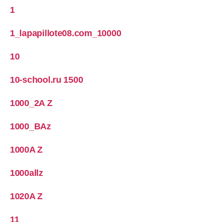
1
1_lapapillote08.com_10000
10
10-school.ru 1500
1000_2A Z
1000_BAz
1000A Z
1000allz
1020A Z
11