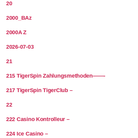
20
2000_BAz
2000A Z
2026-07-03
21
215 TigerSpin Zahlungsmethoden——-
217 TigerSpin TigerClub –
22
222 Casino Kontrolleur –
224 Ice Casino –