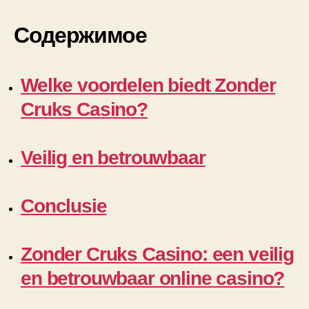
Содержимое
Welke voordelen biedt Zonder
Cruks Casino?
Veilig en betrouwbaar
Conclusie
Zonder Cruks Casino: een veilig
en betrouwbaar online casino?