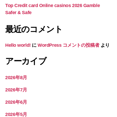
Top Credit card Online casinos 2026 Gamble
Safer & Safe
最近のコメント
Hello world!
に
WordPress コメントの投稿者
より
アーカイブ
2026年8月
2026年7月
2026年6月
2026年5月