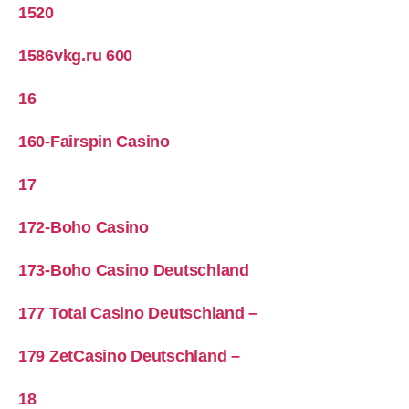
1520
1586vkg.ru 600
16
160-Fairspin Casino
17
172-Boho Casino
173-Boho Casino Deutschland
177 Total Casino Deutschland –
179 ZetCasino Deutschland –
18