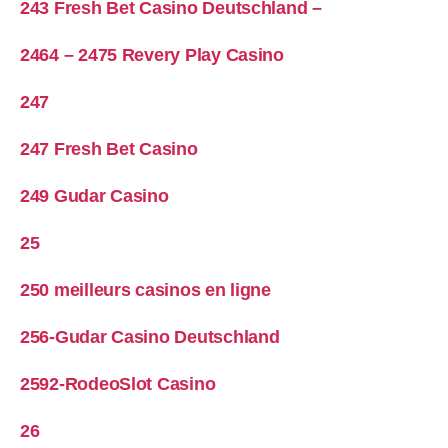
243 Fresh Bet Casino Deutschland –
2464 – 2475 Revery Play Casino
247
247 Fresh Bet Casino
249 Gudar Casino
25
250 meilleurs casinos en ligne
256-Gudar Casino Deutschland
2592-RodeoSlot Casino
26